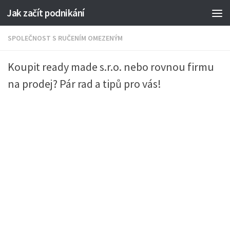
Jak začít podnikání
SPOLEČNOST S RUČENÍM OMEZENÝM
Koupit ready made s.r.o. nebo rovnou firmu
na prodej? Pár rad a tipů pro vás!