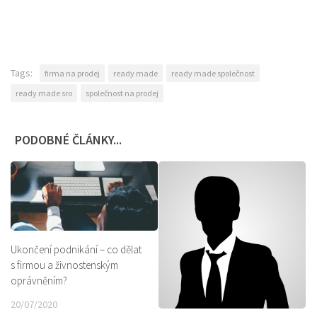
Tags:
firma na prodej
ready made
ready made společnost
ready made sro
společnost na prodej
PODOBNÉ ČLÁNKY...
Ukončení podnikání – co dělat
s firmou a živnostenským
oprávněním?
20/07/2020