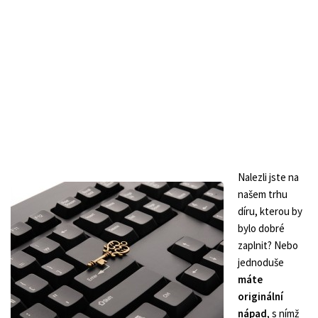
Nalezli jste na
našem trhu
díru, kterou by
bylo dobré
zaplnit? Nebo
jednoduše
máte
originální
nápad
, s nímž