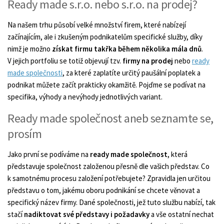
Ready made s.r.o. nebo s.r.o. na prodej?
Na našem trhu působí velké množství firem, které nabízejí
začínajícím, ale i zkušeným podnikatelům specifické služby, díky
nimž je možno
získat firmu takřka během několika mála dnů
.
V jejich portfoliu se totiž objevují tzv.
firmy na prodej
nebo
ready
made společnosti
, za které zaplatíte určitý paušální poplatek a
podnikat můžete začít prakticky okamžitě. Pojďme se podívat na
specifika, výhody a nevýhody jednotlivých variant.
Ready made společnost aneb seznamte se,
prosím
Jako první se podíváme na
ready made společnost
, která
představuje společnost založenou přesně dle vašich představ. Co
k samotnému procesu založení potřebujete? Zpravidla jen určitou
představu o tom, jakému oboru podnikání se chcete věnovat a
specifický název firmy. Dané společnosti, jež tuto službu nabízí, tak
stačí
nadiktovat své představy i požadavky
a vše ostatní nechat