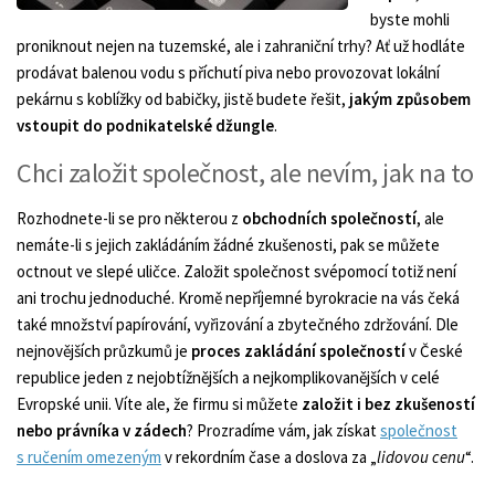
byste mohli
proniknout nejen na tuzemské, ale i zahraniční trhy? Ať už hodláte
prodávat balenou vodu s příchutí piva nebo provozovat lokální
pekárnu s koblížky od babičky, jistě budete řešit,
jakým způsobem
vstoupit do podnikatelské džungle
.
Chci založit společnost, ale nevím, jak na to
Rozhodnete-li se pro některou z
obchodních společností
, ale
nemáte-li s jejich zakládáním žádné zkušenosti, pak se můžete
octnout ve slepé uličce. Založit společnost svépomocí totiž není
ani trochu jednoduché. Kromě nepříjemné byrokracie na vás čeká
také množství papírování, vyřizování a zbytečného zdržování. Dle
nejnovějších průzkumů je
proces zakládání společností
v České
republice jeden z nejobtížnějších a nejkomplikovanějších v celé
Evropské unii. Víte ale, že firmu si můžete
založit i bez zkušeností
nebo právníka v zádech
? Prozradíme vám, jak získat
společnost
s ručením omezeným
v rekordním čase a doslova za „
lidovou cenu
“.