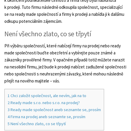
k ukončení podnikatelské činnosti a firma tedy byla nabídnuta
k prodeji. Tuto firmu následně odkoupila společnost, specializující
se na ready made společností a firmy k prodeji a nabídla ji k dalšímu
odkupu potenciálním zájemcům.
Není všechno zlato, co se třpytí
Při výběru společností, které nabízejí firmy na prodej nebo ready
made společnosti buďte obezřetní a vybírejte pouze známé a
zákazníky prověřené firmy. V opačném případě totiž můžete narazit
na nesolidní firmu, jež bude k prodeji nabízet zadlužené společnosti
nebo společnosti s neuhrazenými závazky, které mohou následně
přejít na nového majitele – vás.
1
Chci založit společnost, ale nevím, jak na to
2
Ready made s.r.o. nebo s.r.o. na prodej?
3
Ready made společnost aneb seznamte se, prosím
4
Firma na prodej aneb seznamte se, prosím
5
Není všechno zlato, co se třpytí