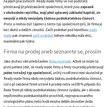
na jejich pracovnících. Ready made firmy ve své podstatě
představují již předzaložené společnosti, které jsou
zapsané
v obchodním rejstříku
,
mají plně splacený základní kapitál
, ale
nevyvíjí a nikdy nevyvíjely žádnou podnikatelskou činnost.
Proto si mohou být zájemci o tento typ společnosti jisti, že firma je
bez dluhů a dalších závazků. Začít podnikat pod hlavičkou
ready
made
pak znamená
začít podnikat
během několika mála dnů,
maximálně pak týdnů.
Firma na prodej aneb seznamte se, prosím
Jako druhou vám představíme
firmu na prodej
. Ačkoli se může na
první pohled zdát, že ready made firmy a firmy na prodej představují
jeden totožný typ společností
, určitý rozdíl mezi nimi skutečně je.
Ready made firma nikdy nevyvíjela žádnou podnikatelskou činnost,
což o již založené firmě určené k prodeji nelze ve100 % případů říci.
Řada firem již někdy podnikatelskou činnost vyvíjela, ale z důvodu
nepříznivého podnikatelského prostředí, nepropracovaného
strategického plánu nebo kvůli mnoha dalším důvodům došlo