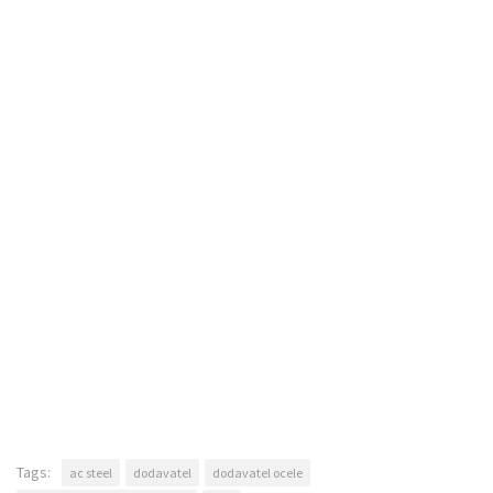
Tags:
ac steel
dodavatel
dodavatel ocele