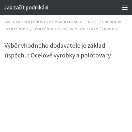
Jak začít podnikání
AKCIOVÁ SPOLEČNOST
/
KOMANDITNÍ SPOLEČNOST
/
OBCHODNÍ
SPOLEČNOST
/
SPOLEČNOST S RUČENÍM OMEZENÝM
/
ŽIVNOST
Výběr vhodného dodavatele je základ
úspěchu: Ocelové výrobky a polotovary