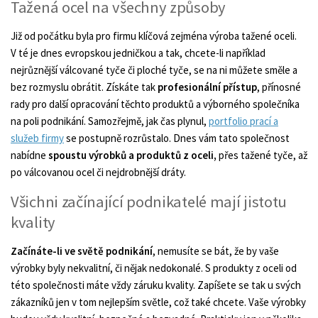
Tažená ocel na všechny způsoby
Již od počátku byla pro firmu klíčová zejména výroba tažené oceli.
V té je dnes evropskou jedničkou a tak, chcete-li například
nejrůznější válcované tyče či ploché tyče, se na ni můžete směle a
bez rozmyslu obrátit. Získáte tak
profesionální přístup
, přínosné
rady pro další opracování těchto produktů a výborného společníka
na poli podnikání. Samozřejmě, jak čas plynul,
portfolio prací a
služeb firmy
se postupně rozrůstalo. Dnes vám tato společnost
nabídne
spoustu výrobků a produktů z oceli,
přes tažené tyče, až
po válcovanou ocel či nejdrobnější dráty.
Všichni začínající podnikatelé mají jistotu
kvality
Začínáte-li ve světě podnikání
, nemusíte se bát, že by vaše
výrobky byly nekvalitní, či nějak nedokonalé. S produkty z oceli od
této společnosti máte vždy záruku kvality. Zapíšete se tak u svých
zákazníků jen v tom nejlepším světle, což také chcete. Vaše výrobky