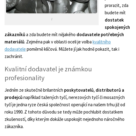
prorazit, zda
budete mít
l
dostatek
spokojených
zákazníků
a zda budete mít nějakého
dodavatele potřebných
materiálů
. Zejména pak v oblasti oceli je volba
kvalitního
dodavatele
poměrně klíčová. Můžete jí jak hodně pokazit, tak i
zachránit.
Kvalitní dodavatel je známkou
profesionality
Jedním ze skutečně brilantních
poskytovatelů, distributorů a
prodejců
například tažených tyčí, nerezových tyčí či mosazných
tyčí je jedna ryze česká společnost operující na našem trhu již od
roku 1990. Z tohoto důvodu se tedy může pochlubit dostatkem
zkušeností, díky kterým dokáže uspokojit nejednoho náročného
zákazníka.