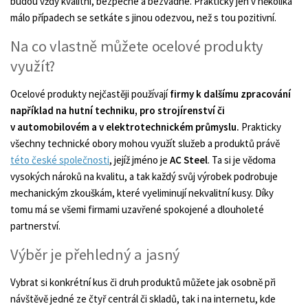
budou vždy kvalitní, bezpečné a bezvadné. Prakticky jen v několika
málo případech se setkáte s jinou odezvou, než s tou pozitivní.
Na co vlastně můžete ocelové produkty
využít?
Ocelové produkty nejčastěji používají
firmy k dalšímu zpracování
například na hutní techniku, pro strojírenství či
v automobilovém a v elektrotechnickém průmyslu.
Prakticky
všechny technické obory mohou využít služeb a produktů právě
této české společnosti
, jejíž jméno je
AC Steel
. Ta si je vědoma
vysokých nároků na kvalitu, a tak každý svůj výrobek podrobuje
mechanickým zkouškám, které vyeliminují nekvalitní kusy. Díky
tomu má se všemi firmami uzavřené spokojené a dlouholeté
partnerství.
Výběr je přehledný a jasný
Vybrat si konkrétní kus či druh produktů můžete jak osobně při
návštěvě jedné ze čtyř centrál či skladů, tak i na internetu, kde