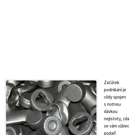
Začátek
podnikání je
vždy spojen
s notnou
dávkou
nejistoty, zda
se vám vůbec
podaří