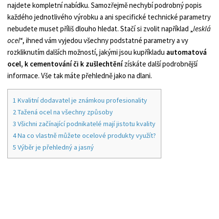
najdete kompletní nabídku. Samozřejmě nechybí podrobný popis
každého jednotlivého výrobku a ani specifické technické parametry
nebudete muset příliš dlouho hledat. Stačí si zvolit například „
lesklá
ocel
“, ihned vám vyjedou všechny podstatné parametry a vy
rozkliknutím dalších možností, jakými jsou kupříkladu
automatová
ocel, k cementování či k zušlechtění
získáte další podrobnější
informace. Vše tak máte přehledně jako na dlani.
1
Kvalitní dodavatel je známkou profesionality
2
Tažená ocel na všechny způsoby
3
Všichni začínající podnikatelé mají jistotu kvality
4
Na co vlastně můžete ocelové produkty využít?
5
Výběr je přehledný a jasný