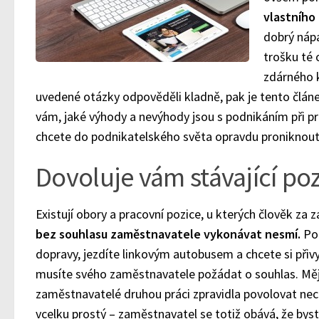
vlastního
dobrý nápa
trošku té
zdárného 
uvedené otázky odpověděli kladně, pak je tento člá
vám, jaké výhody a nevýhody jsou s podnikáním při pr
chcete do podnikatelského světa opravdu proniknout
Dovoluje vám stávající po
Existují obory a pracovní pozice, u kterých člověk za
bez souhlasu zaměstnavatele vykonávat nesmí.
Pok
dopravy, jezdíte linkovým autobusem a chcete si přiv
musíte svého zaměstnavatele požádat o souhlas. Mě
zaměstnavatelé druhou práci zpravidla povolovat nec
vcelku prostý – zaměstnavatel se totiž obává, že byst