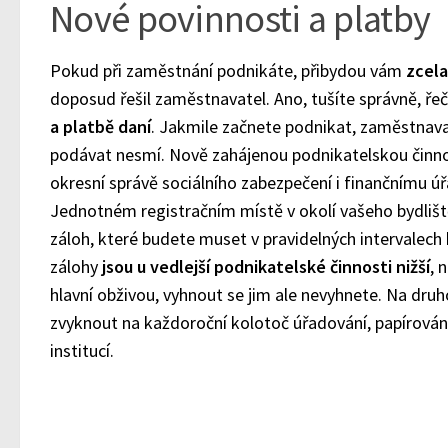
Nové povinnosti a platby
Pokud při zaměstnání podnikáte, přibydou vám
zcela
doposud řešil zaměstnavatel. Ano, tušíte správně, řeč
a platbě daní
. Jakmile začnete podnikat, zaměstnavat
podávat nesmí. Nově zahájenou podnikatelskou činnos
okresní správě sociálního zabezpečení i finančnímu ú
Jednotném registračním místě v okolí vašeho bydlišt
záloh, které budete muset v pravidelných intervalech h
zálohy
jsou u vedlejší podnikatelské činnosti nižší
, 
hlavní obživou, vyhnout se jim ale nevyhnete. Na dru
zvyknout na každoroční kolotoč úřadování, papírování
institucí.