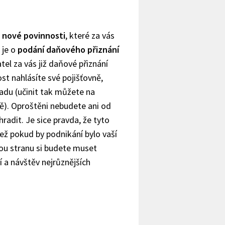
 nové povinnosti
, které za vás
 je o
podání daňového přiznání
el za vás již daňové přiznání
t nahlásíte své pojišťovně,
řadu (učinit tak můžete na
ě). Oproštěni nebudete ani od
radit. Je sice pravda, že tyto
než pokud by podnikání bylo vaší
hou stranu si budete muset
 a návštěv nejrůznějších