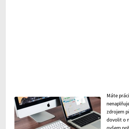
Máte práci
nenaplňuj
zdrojem př
dovolit o n
ovšem poh