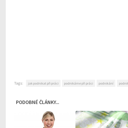
Tags:
jak podnikat při práci
podnikáme při práci
podnikání
podnik
PODOBNÉ ČLÁNKY...