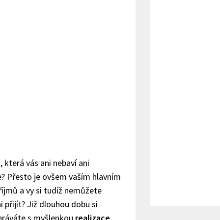
, která vás ani nebaví ani
e? Přesto je ovšem vaším hlavním
íjmů a vy si tudíž nemůžete
i přijít? Již dlouhou dobu si
ráváte s myšlenkou
realizace