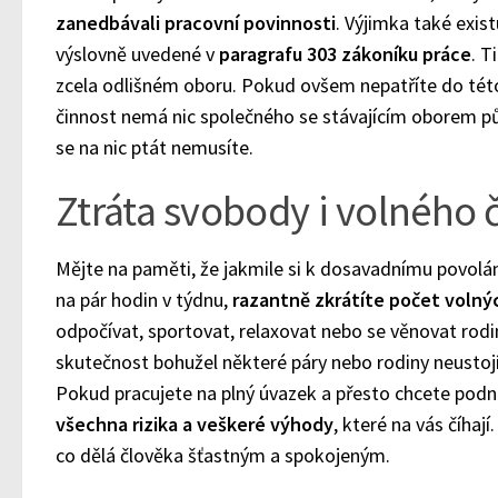
zanedbávali pracovní povinnosti
. Výjimka také exis
výslovně uvedené v
paragrafu 303 zákoníku práce
. T
zcela odlišném oboru. Pokud ovšem nepatříte do tét
činnost nemá nic společného se stávajícím oborem p
se na nic ptát nemusíte.
Ztráta svobody i volného 
Mějte na paměti, že jakmile si k dosavadnímu povolání 
na pár hodin v týdnu,
razantně zkrátíte počet volný
odpočívat, sportovat, relaxovat nebo se věnovat rodi
skutečnost bohužel některé páry nebo rodiny neustojí
Pokud pracujete na plný úvazek a přesto chcete podn
všechna rizika a veškeré výhody
, které na vás číhají
co dělá člověka šťastným a spokojeným.