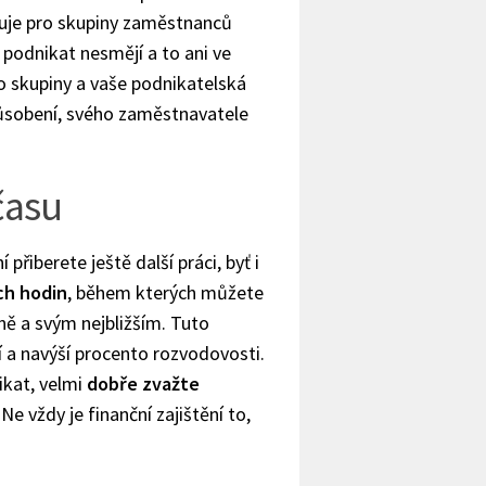
tuje pro skupiny zaměstnanců
i podnikat nesmějí a to ani ve
o skupiny a vaše podnikatelská
ůsobení, svého zaměstnavatele
času
přiberete ještě další práci, byť i
ch hodin
, během kterých můžete
ně a svým nejbližším. Tuto
 a navýší procento rozvodovosti.
ikat, velmi
dobře zvažte
. Ne vždy je finanční zajištění to,