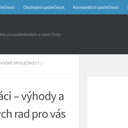
olečnost
Obchodní společnost
Komanditní společnost
na pro podnikatele a nové firmy
HODNÍ SPOLEČNOST
/
ráci – výhody a
ch rad pro vás