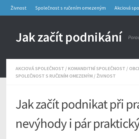
Živnost
Společnost s ručením omezeným
Akciová sp
Jak začít podnikání
Porad
AKCIOVÁ SPOLEČNOST
/
KOMANDITNÍ SPOLEČNOST
/
OBC
SPOLEČNOST S RUČENÍM OMEZENÝM
/
ŽIVNOST
Jak začít podnikat při p
nevýhody i pár praktický