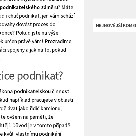
 podnikatelského záměru
? Máte
d i chuť podnikat, jen vám schází
 odvahy dovést proces do
NEJNOVĚJŠÍ KOME
konce? Pokud jste na výše
nek určen právě vám! Prozradíme
áci spojeny a jak na to, pokud
.
zice podnikat?
 zákona
podnikatelskou činnost
ud například pracujete v oblasti
ydělávat jako řidič kamionu,
jte ovšem na paměti, že
htějí. Důvod je v tomto případě
e kvůli vlastnímu podnikání