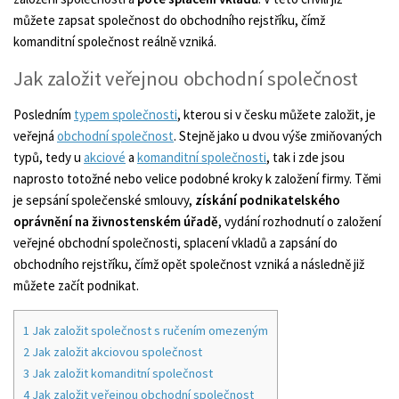
můžete zapsat společnost do obchodního rejstříku, čímž
komanditní společnost reálně vzniká.
Jak založit veřejnou obchodní společnost
Posledním
typem společnosti
, kterou si v česku můžete založit, je
veřejná
obchodní společnost
. Stejně jako u dvou výše zmiňovaných
typů, tedy u
akciové
a
komanditní společnosti
, tak i zde jsou
naprosto totožné nebo velice podobné kroky k založení firmy. Těmi
je sepsání společenské smlouvy,
získání podnikatelského
oprávnění na živnostenském úřadě
, vydání rozhodnutí o založení
veřejné obchodní společnosti, splacení vkladů a zapsání do
obchodního rejstříku, čímž opět společnost vzniká a následně již
můžete začít podnikat.
1
Jak založit společnost s ručením omezeným
2
Jak založit akciovou společnost
3
Jak založit komanditní společnost
4
Jak založit veřejnou obchodní společnost