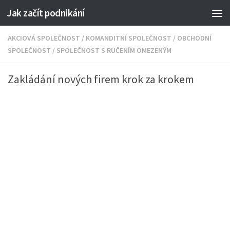
Jak začít podnikání
AKCIOVÁ SPOLEČNOST
/
KOMANDITNÍ SPOLEČNOST
/
OBCHODNÍ
SPOLEČNOST
/
SPOLEČNOST S RUČENÍM OMEZENÝM
Zakládání nových firem krok za krokem