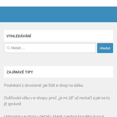
VYHLEDÁVÁNÍ
Vyhledávání
ZAJÍMAVÉ TIPY
Podnikání z dovolené: jak řídit e-shop na dálku
Ověřování věku v e-shopu: proč „je mi 18“ už nestačí a jak na to
jít správně
Unboxing v e-shopu: detaily, které z jednorázového kupce