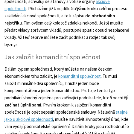
společnosti, schvalují se stanovy a volí se orgány
akciové
společnosti
. Přicházíme již k nejdůležitějšímu kroku celého procesu
zakládání akciové společnosti, a to k zápisu
do obchodního
rejstříku
. Tím ovšem celý kolotoč zdaleka nekončí. Ještě musíte
předat vklady správcem vkladů, postupně splatit dosud nesplacené
vklady. Až teď teprve můžete začít podnikat a rozjet tak svůj
byznys.
Jak založit komanditní společnost
Dalším typem společnosti, který můžete na našem českém
ekonomickém trhu založit, je
komanditní společnost
. Tu musí
založit minimálně dva společníci, z nichž jeden bude
komplementářem a jeden komanditistou. Proto je tento typ
podnikání vhodný zejména pro začínající podnikatele, kteří nechtějí
začínat úplně sami
. Prvním krokem k založení komanditní
společnosti je opět sepsání společenské smlouvy. Následně
stejně
jako u akciové společnosti
, musíte navštívit živnostenský úřad, kde
vám vydají podnikatelské oprávnění. Dalšími kroky jsou rozhodnutí o
založení společnosti a
poté splacení vkladů
. V této chvíli již