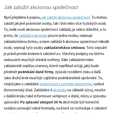
Jak založit akciovou společnost
Nyní přejděme k popisu,
jak založit akciovou společnost
. Tu mohou
založit jak jiné právnické osoby, tak i dvě nebo více fyzických osob.
To, kolik osob akciovou společnost zakládá, je velice důležité, a to
proto, že
zakládá-li akciovku
pouze jedna osoba, sepisuje
zakladatelskou listinu, ovšem zakládá-li akciovou společnost několik
osob, sepisují tyto osoby
zakladatelskou smlouvu
. Toto sepsání
je právě prvním krokem k založení a.s. Všechny podpisy na těchto
smlouvách musí být úředně ověřeny. Dále zakladatel nebo
zakladatelé sepíšou stanovy, které například určují, jaký bude
předmět
podnikání dané firmy
, způsob rozdělení zisku a další.
Jako druhý krok musí být zajištěno podnikatelské oprávnění. To,
stejně jako u zakládání
společnosti s ručením omezeným
, vydává
živnostenský úřad. Zakládáte-li
akciovku
na základě výzvy, musíte
v dalším kroku také informovat veřejnost o době, místu a způsobu
upisování.
Po splacení alespoň 30 %
akcií může být konečně
svolána ustavující valná hromada, na které se rozhoduje o založení