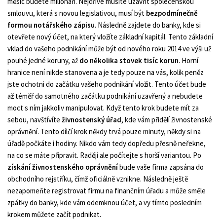
měsíc budete milionáři. Nejdříve musíte uzavřít společenskou
smlouvu, která s novou legislativou, musí být
bezpodmínečně
formou notářského zápisu
. Následně zajdete do banky, kde si
otevřete nový účet, na který vložíte základní kapitál. Tento základní
vklad do vašeho podnikání může být od nového roku 2014 ve výši už
pouhé jedné koruny, až
do několika stovek tisíc korun
. Horní
hranice není nikde stanovena a je tedy pouze na vás, kolik peněz
jste ochotni do začátku vašeho podnikání vložit. Tento účet bude
až téměř do samotného začátku podnikání uzavřený a nebudete
moct s ním jakkoliv manipulovat. Když tento krok budete mít za
sebou, navštívíte
živnostenský úřad
, kde vám přidělí živnostenské
oprávnění. Tento dílčí krok někdy trvá pouze minuty, někdy si na
úřadě počkáte i hodiny. Nikdo vám tedy dopředu přesně neřekne,
na co se máte připravit. Raději ale počítejte s horší variantou. Po
získání živnostenského oprávnění
bude vaše firma zapsána do
obchodního rejstříku, čímž oficiálně vznikne. Následně ještě
nezapomeňte registrovat firmu na finančním úřadu a může směle
zpátky do banky, kde vám odemknou účet, a vy tímto posledním
krokem můžete začít podnikat.