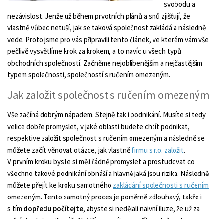
svobodu a
nezávislost. Jenže už během prvotních plánů a snů zjišťují, že
vlastně vůbec netuší, jak se taková společnost zakládá a následně
vede. Proto jsme pro vás připravili tento článek, ve kterém vám vše
pečlivě vysvětlíme krok za krokem, a to navíc u všech typů
obchodních společností. Začněme nejoblíbenějším a nejčastějším
typem společnosti, společností s ručením omezeným.
Jak založit společnost s ručením omezeným
Vše začíná dobrým nápadem. Stejně tak i podnikání. Musíte si tedy
velice dobře promyslet, v jaké oblasti budete chtít podnikat,
respektive založit společnost s ručením omezeným a následně se
můžete začít věnovat otázce, jak vlastně
firmu s.r.o. založit
.
V prvním kroku byste si měli řádně promyslet a prostudovat co
všechno takové podnikání obnáší a hlavně jaká jsou rizika. Následně
můžete přejít ke kroku samotného
zakládání společnosti s ručením
omezeným. Tento samotný proces je poměrně zdlouhavý, takže i
s tím
dopředu počítejte
, abyste si nedělali naivní iluze, že už za