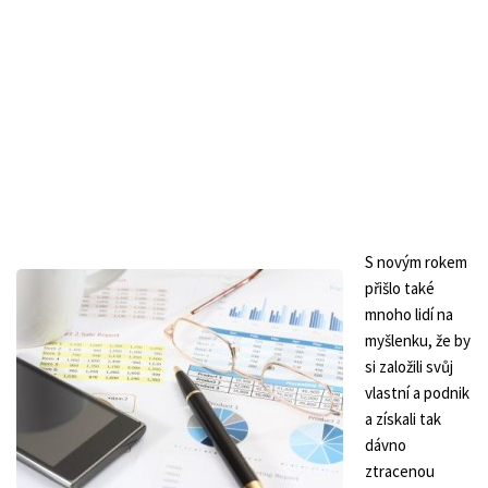
S novým rokem
přišlo také
mnoho lidí na
myšlenku
, že by
si
založili svůj
vlastní a podnik
a získali tak
dávno
ztracenou