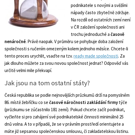
podnikatele s novými a svěžími
nápady často zbytečně zdržuje.
Na rozdíl od ostatních zemí není
v ČR založení společnosti ani
trochu jednoduché a
časově
nenáročné
. Právě naopak. V průměru se pohybuje doba založení
společnosti s ručením omezeným kolem jednoho měsíce. Chcete-li
tento proces urychlit, vsaďte na tzv.
ready made společnosti
. Za
jak dlouho můžete za svou novou společnost jednat? Odpověď vás
určitě velmi mile překvapí.
Jak jsou na tom ostatní státy?
Česká republika se podle nejnovějších průzkumů drží na pomyslném
86. místě žebříčku co se
časové náročnosti zakládání firmy
týče
(průzkumu se zúčastnilo 181 zemí). Pokud chcete začít podnikat,
vyčleňte si pro zahájení své podnikatelské činnosti minimálně 25
dnů volna. A to v případě, že se v právním prostředí orientujete a
máte již sepsanou společenskou smlouvu, či zakladatelskou listinu.