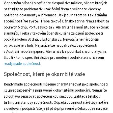
V opačném případě si vyčleňte alespoň dva měsíce, během kterých
nastudujete problematiku zakládání firem a seženete všechny
potřebné dokumenty a informace. Jak jsou na tom se
zakládáním
společností ve světě
? Třeba takové Dánsko stihne firmu založit za
pouhých 5 dnů, Portugalsko za 7. Ale ani u nás není situace nikterak
alarmující. Třeba v takovém Španělsku si na založení společnosti
počkáte kolem 50 dnů, v Estonsku 35. Největší a nejnáročnější
byrokracie je v Indii. Nejsnáze lze naopak založit společnosti
v Austrálii nebo Singapuru. Ale i u nás lze podnikat snadno a rychle.
Slouží k tomu speciální služba pro moderní podnikatele s názvem
ready made společnost
.
Společnost, která je okamžitě vaše
Ready made společnosti můžeme charakterizovat jako společnosti
již „předzaložené“ a připravené k okamžitému podnikání. Nemusíte
zdlouhavě sepisovat společenskou smlouvu,
zakladatelskou
listinu
ani stanovy společnosti. Odpadá povinnost návštěvy notáře
a ověřování podpisů. Vše je již plně připravené a čeká pouze na vaše