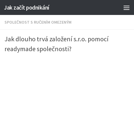
Jak začít podnikání
SPOLEČNOST S RUČENÍM OMEZENÝM
Jak dlouho trvá založení s.r.o. pomocí
readymade společnosti?