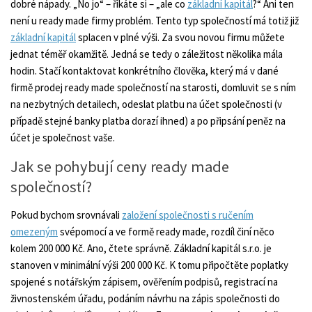
dobré nápady. „No jo“ – říkáte si – „ale co
základní kapitál
?“ Ani ten
není u ready made firmy problém. Tento typ společností má totiž již
základní kapitál
splacen v plné výši. Za svou novou firmu můžete
jednat téměř okamžitě. Jedná se tedy o záležitost několika mála
hodin. Stačí kontaktovat konkrétního člověka, který má v dané
firmě prodej ready made společností na starosti, domluvit se s ním
na nezbytných detailech, odeslat platbu na účet společnosti (v
případě stejné banky platba dorazí ihned) a po připsání peněz na
účet je společnost vaše.
Jak se pohybují ceny ready made
společností?
Pokud bychom srovnávali
založení společnosti s ručením
omezeným
svépomocí a ve formě ready made, rozdíl činí něco
kolem 200 000 Kč. Ano, čtete správně. Základní kapitál s.r.o. je
stanoven v minimální výši 200 000 Kč. K tomu připočtěte poplatky
spojené s notářským zápisem, ověřením podpisů, registrací na
živnostenském úřadu, podáním návrhu na zápis společnosti do