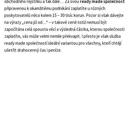
obchodního rejstříku a tak dále… Za svou
ready made společnost
připravenou k okamžitému podnikání zaplatíte u různých
poskytovatelů něco kolem 15 – 30 tisíc korun. Pozor si však dávejte
na výrazy „cena již od…“ – v takové ceně totiž nemusí být
započítána celá spousta věcí a výsledná částka, kterou společnosti
zaplatíte, vás může velmi nemile překvapit. I přesto je však služba
ready made společností ideální variantou pro všechny, kteří chtějí
ušetřit drahocenný čas i peníze.