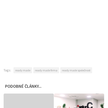
Tags:
ready made
ready made firma
ready made společnost
PODOBNÉ ČLÁNKY...