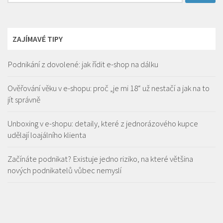
ZAJÍMAVÉ TIPY
Podnikání z dovolené: jak řídit e-shop na dálku
Ověřování věku v e-shopu: proč „je mi 18“ už nestačí a jak na to
jít správně
Unboxing v e-shopu: detaily, které z jednorázového kupce
udělají loajálního klienta
Začínáte podnikat? Existuje jedno riziko, na které většina
nových podnikatelů vůbec nemyslí