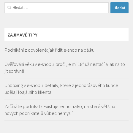
Vyhledávání
ZAJÍMAVÉ TIPY
Podnikání z dovolené: jak řídit e-shop na dálku
Ověřování věku v e-shopu: proč „je mi 18“ už nestačí a jak na to
jít správně
Unboxing v e-shopu: detaily, které z jednorázového kupce
udělají loajálního klienta
Začínáte podnikat? Existuje jedno riziko, na které většina
nových podnikatelů vůbec nemyslí