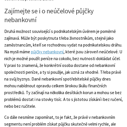
Zajímejte se i o neúčelové půjčky
nebankovní
Druhá možnost související s podnikatelským úvěrem je poměrně
zajímavá. Může být poskytnuta třeba živnostníkům, stejně jako
zaměstnancům, kteří se rozhodnou vydat na podnikatelskou dráhu.
Na mysli máme
půjčky nebankovní
, které jsou zároveň neúčelové. U
nich je možné použít peníze na cokoliv, bez nutnosti dokládat účel.
V praxi to znamená, že konkrétní osoba dostane od nebankovní
společnosti peníze, a ty si použije, jak uzná za vhodné. Třeba právě
na svůj byznys. Dané nebankovní spotřebitelské půjčky dnes
mohou nabídnout opravdu celkem širokou škálu finančních
prostředků. Ty začínají na několika desítkách korun a mohou se bez
problémů dostat i na stovky tisíc. A to s jistotou získání i bez ručení,
nebo bez ručitele.
Co dále nesmíme zapomínat, to je fakt, že právě v nebankovním
segmentu není problém získat půjčku skutečně velmi rychle, ale