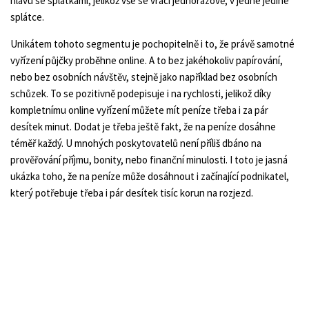
hlavu se splátkami, jelikož vše se vrací jednorázově, v jedné jediné
splátce.
Unikátem tohoto segmentu je pochopitelně i to, že právě samotné
vyřízení půjčky proběhne online. A to bez jakéhokoliv papírování,
nebo bez osobních návštěv, stejně jako například bez osobních
schůzek. To se pozitivně podepisuje i na rychlosti, jelikož díky
kompletnímu online vyřízení můžete mít peníze třeba i za pár
desítek minut. Dodat je třeba ještě fakt, že na peníze dosáhne
téměř každý. U mnohých poskytovatelů není příliš dbáno na
prověřování příjmu, bonity, nebo finanční minulosti. I toto je jasná
ukázka toho, že na peníze může dosáhnout i začínající podnikatel,
který potřebuje třeba i pár desítek tisíc korun na rozjezd.