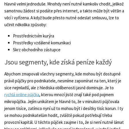
hlavně velmi jednoduše. Mnohdy není nutné kamkoliv chodit, jelikož
samotnou žádost si podáte přes internet, a takto může být většin a
věcí i vyřízena. A když bude přesto nutné odeslat smlouvu, lze to
učinit několika způsoby:
Prostřednictvím kurýra
Prostředky vzdálené komunikaci
Skrz obchodního zástupce
Jsou segmenty, kde získá peníze každý
Abychom zmapovali všechny segmenty, kde mohou být dostupné
právě půjčky pro podnikatele, nesmíme zapomínat na ten, který je
sice nejmladší, ale z hlediska oblíbenosti jasně dominuje. Je to
rychlá online půjčka
, kterou mnozí jistě znají také pod pojmem
mikropůjčka. Jejím unikátem je hlavně to, že v minulosti půjčovala
jenom tisíce, zatímco nyní už to mohou být i desítky tisíc korun. I ty
se mohou podnikatelům hodit, zvláště pokud potřebují třeba
provozní kapitál. U těchto půjček zaujme i to, že si není nutné lámat