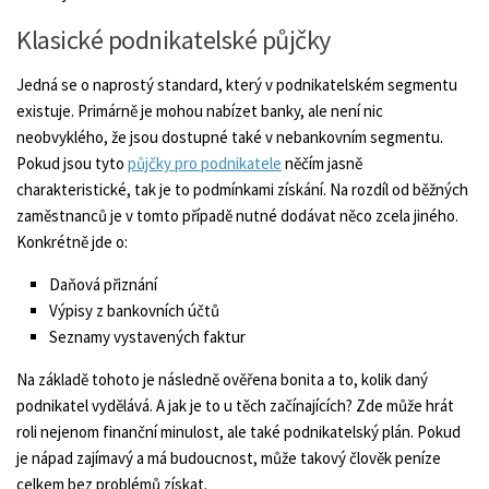
Klasické podnikatelské půjčky
Jedná se o naprostý standard, který v podnikatelském segmentu
existuje. Primárně je mohou nabízet banky, ale není nic
neobvyklého, že jsou dostupné také v nebankovním segmentu.
Pokud jsou tyto
půjčky pro podnikatele
něčím jasně
charakteristické, tak je to podmínkami získání. Na rozdíl od běžných
zaměstnanců je v tomto případě nutné dodávat něco zcela jiného.
Konkrétně jde o:
Daňová přiznání
Výpisy z bankovních účtů
Seznamy vystavených faktur
Na základě tohoto je následně ověřena bonita a to, kolik daný
podnikatel vydělává. A jak je to u těch začínajících? Zde může hrát
roli nejenom finanční minulost, ale také podnikatelský plán. Pokud
je nápad zajímavý a má budoucnost, může takový člověk peníze
celkem bez problémů získat.