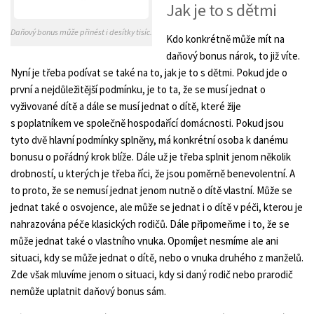
Jak je to s dětmi
Daňový bonus může přinést i desítky tisíc.
Kdo konkrétně může mít na
daňový bonus nárok, to již víte.
Nyní je třeba podívat se také na to, jak je to s dětmi. Pokud jde o
první a nejdůležitější podmínku, je to ta, že se musí jednat o
vyživované dítě a dále se musí jednat o dítě, které žije
s poplatníkem ve společně hospodařící domácnosti. Pokud jsou
tyto dvě hlavní podmínky splněny, má konkrétní osoba k danému
bonusu o pořádný krok blíže. Dále už je třeba splnit jenom několik
drobností, u kterých je třeba říci, že jsou poměrně benevolentní. A
to proto, že se nemusí jednat jenom nutně o dítě vlastní. Může se
jednat také o osvojence, ale může se jednat i o dítě v péči, kterou je
nahrazována péče klasických rodičů. Dále připomeňme i to, že se
může jednat také o vlastního vnuka. Opomíjet nesmíme ale ani
situaci, kdy se může jednat o dítě, nebo o vnuka druhého z manželů.
Zde však mluvíme jenom o situaci, kdy si daný rodič nebo prarodič
nemůže uplatnit daňový bonus sám.