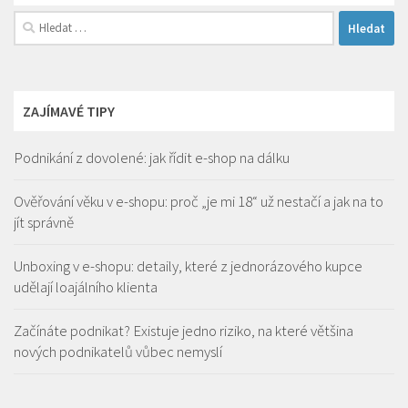
Vyhledávání
ZAJÍMAVÉ TIPY
Podnikání z dovolené: jak řídit e-shop na dálku
Ověřování věku v e-shopu: proč „je mi 18“ už nestačí a jak na to
jít správně
Unboxing v e-shopu: detaily, které z jednorázového kupce
udělají loajálního klienta
Začínáte podnikat? Existuje jedno riziko, na které většina
nových podnikatelů vůbec nemyslí