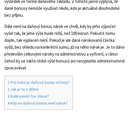
výsledek ve formě daňového základu. Z tohoto jasně vyplývá, že
dané bonusy nemůže využívat nikdo, kdo je aktuálně dlouhodobě
bez příjmu.
Dále není na daňový bonus nárok ve chvíli, kdy by jeho výpočet
vyšel tak, že jeho výše bude nižší, než 100 korun. Pokud k tomu
dojde, tak vyplacen není. Pokud je ale daná nárokovaná částka
vyšší, bez ohledu na konkrétní sumu, již na něho nárok je. Je to dáno
především celkovými nároky na administrativu a vyřízení, v rámci
čehož by se takto nízké výše bonusů ani nevyplatilo administrativně
zpracovávat.
1
Pro koho je daňový bonus určený?
2
Jak je to s dětmi
3
Kolik peněz lze získat?
4
Kdy na daňový bonus není nárok?