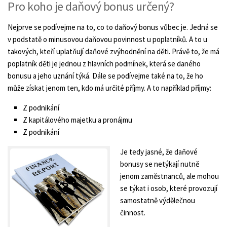
Pro koho je daňový bonus určený?
Nejprve se podívejme na to, co to daňový bonus vůbec je. Jedná se
v podstatě o minusovou daňovou povinnost u poplatníků. A to u
takových, kteří uplatňují daňové zvýhodnění na děti. Právě to, že má
poplatník děti je jednou z hlavních podmínek, která se daného
bonusu a jeho uznání týká. Dále se podívejme také na to, že ho
může získat jenom ten, kdo má určité příjmy. A to například příjmy:
Z podnikání
Z kapitálového majetku a pronájmu
Z podnikání
Je tedy jasné, že daňové
bonusy se netýkají nutně
jenom zaměstnanců, ale mohou
se týkat i osob, které provozují
samostatně výdělečnou
činnost.