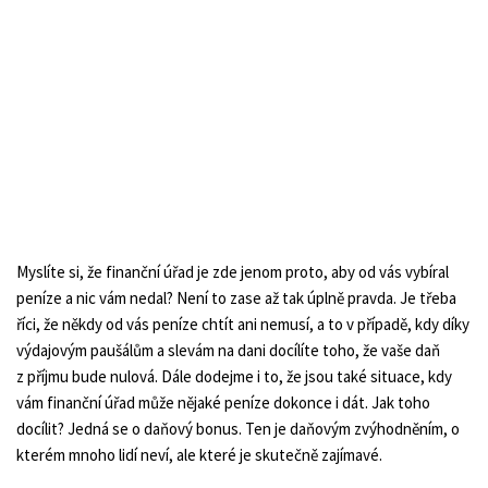
Myslíte si, že finanční úřad je zde jenom proto, aby od vás vybíral
peníze a nic vám nedal? Není to zase až tak úplně pravda. Je třeba
říci, že někdy od vás peníze chtít ani nemusí, a to v případě, kdy díky
výdajovým paušálům a slevám na dani docílíte toho, že vaše daň
z příjmu bude nulová. Dále dodejme i to, že jsou také situace, kdy
vám finanční úřad může nějaké peníze dokonce i dát. Jak toho
docílit? Jedná se o daňový bonus. Ten je daňovým zvýhodněním, o
kterém mnoho lidí neví, ale které je skutečně zajímavé.