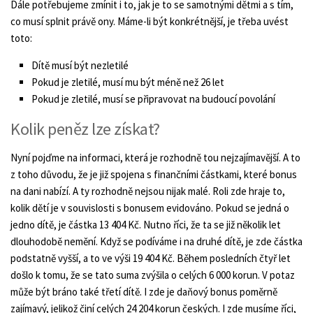
Dále potřebujeme zmínit i to, jak je to se samotnými dětmi a s tím,
co musí splnit právě ony. Máme-li být konkrétnější, je třeba uvést
toto:
Dítě musí být nezletilé
Pokud je zletilé, musí mu být méně než 26 let
Pokud je zletilé, musí se připravovat na budoucí povolání
Kolik peněz lze získat?
Nyní pojďme na informaci, která je rozhodně tou nejzajímavější. A to
z toho důvodu, že je již spojena s finančními částkami, které bonus
na dani nabízí. A ty rozhodně nejsou nijak malé. Roli zde hraje to,
kolik dětí je v souvislosti s bonusem evidováno. Pokud se jedná o
jedno dítě, je částka 13 404 Kč. Nutno říci, že ta se již několik let
dlouhodobě nemění. Když se podíváme i na druhé dítě, je zde částka
podstatně vyšší, a to ve výši 19 404 Kč. Během posledních čtyř let
došlo k tomu, že se tato suma zvýšila o celých 6 000 korun. V potaz
může být bráno také třetí dítě. I zde je daňový bonus poměrně
zajímavý, jelikož činí celých 24 204 korun českých. I zde musíme říci,