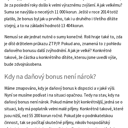
že za poslední roky došlo k velmi výraznému zvýšení. A jak velkému?
Suma se navýšila o necelých 11 000 korun. Ještě v roce 2014 totiž
platilo, že bonus byl jak u prvního, tak i u druhého i třetího dítěte
stejný, a to na základní hodnotě 13 404 korun.
Nemusí se ale jednat nutně o sumy konečné. Roli hraje také to, zda
je dítě držitelem průkazu ZTP/P. Pokud ano, znamená to z pohledu
daňového bonusu další zvýhodnění. A jak je velké? Konkrétně
takové, že částka u konkrétního dítěte, kterou jsme uvedli výše,
bude zdvojnásobena.
Kdy na daňový bonus není nárok?
Máme zmapováno, kdy je daňový bonus k dispozici a v jaké výši.
Nyní se musíme podívat i na situaci opačnou. Tedy na stav, kdy na
daňový bonus není nárok. Pokud máme být konkrétnější, jedná se o
situaci, kdy má poplatník velmi malé příjmy. Konkrétně takové, které
jsou nižší, než 55 200 korun ročně. Pokud jde o podnikatelskou
činnost, tak se počítají skutečné příjmy, nikoliv hospodářský