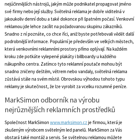
nejúčinnějších nástrojů, jakým může podnikatel propagovat jméno
své firmy nebo její služby. Světelná reklama je dobře viditelná v
jakoukoliv denní dobu a také dokonce při špatném počasí. Venkovní
reklamou jde lehce zacílit na požadovanou skupinu zákazníků.
Snadno z ní poznáte, co chce říci, aniž byste potřebovali vědět další
podrobnější informace. Populární je především ve velkých městech,
která venkovními reklamními prostory přímo oplývají. Na každém
kroku zde potkáte vylepené plakáty i billboardy u každého
nákupního centra. Zatímco tyto reklamní poutače mohou být
snadno zničeny deštěm, větrem nebo vandaly, světelná reklama
zůstává stále na svém místě. Obrovskou výhodou tohoto typu
reklamy je skutečnost, že lze vyrobit za vcelku rozumné peníze.
MarkSimon odborník na výrobu
nejrůznějších reklamních prostředků
Společnost MarkSimon
www.marksimon.cz
je firmou, která je
zkušeným výrobcem světelným led panelů. MarkSimon za Vás
obstará také montáž a servis. Se světelnou reklamou můžete