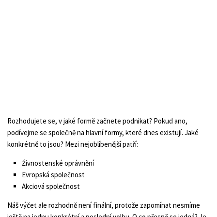
Rozhodujete se, v jaké formě začnete podnikat? Pokud ano,
podívejme se společně na hlavní formy, které dnes existují. Jaké
konkrétně to jsou? Mezi nejoblíbenější patří:
Živnostenské oprávnění
Evropská společnost
Akciová společnost
Náš výčet ale rozhodně není finální, protože zapomínat nesmíme
ještě na jednu konkrétní a poslední volbu. O co přesně se jedná? Je