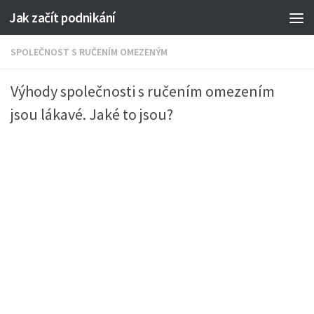
Jak začít podnikání
SPOLEČNOST S RUČENÍM OMEZENÝM
Výhody společnosti s ručením omezením
jsou lákavé. Jaké to jsou?