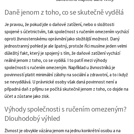
Daně jenom z toho, co se skutečně vydělá
Je pravou, že pokud jde o daňové zatížení, nebo o složitosti
spojené s účetnictvím, tak společnost s ručením omezením vychází
oproti živnostenskému oprávnění jako složitější možnost. Daný
jednostranný pohled je ale špatný, protože říci musíme jeden velmi
důležitý fakt, který je spojený s tím, že daňové zatížení vychází
reálně jenom z toho, co se vydělá. I to patří mezi výhody
společnosti s ručením omezeným. Například u živnostníků je
povinností platit minimální zálohy na sociální a zdravotní, a to i když
se nevydělává. U právnické osoby však daná povinnost není a
případná daň z příjmu se počítá skutečně jenom z toho, co dojde na
účet a zůstane jako zisk.
Výhody společnosti s ručením omezeným?
Dlouhodobý výhled
Živnost je obvykle vázána jenom na jednu konkrétní osobu a na