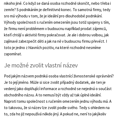
nikoho jiné. Co když se daná osoba rozhodně skončit, nebo třeba i
zemře? S podnikáním je definitivně konec. To samotná firmy, tedy
sro má výhodu v tom, že je ideální pro dlouhodobé podnikání.
Výhody společnosti s ručením omezením jsou totiž spojeny s tím,
že firmu není problémem v budoucnu například prodat zájemců,
kteří chtějí v aktivitě firmy pokračovat. Je ale i dobrou volbou, jak
zajímavě zabezpečit děti a jak na ně v budoucnu firmu převézt. I
toto je jedno z hlavních pozitiv, na které rozhodně nesmíme
zapomínat.
Je možné zvolit vlastní název
Pod jakým názvem podniká osoba vlastnící živnostenské oprávnění?
Je to její jméno. Může si sice zvolit případný dodatek, ale ten je
vedený jako doplňující informace a rozhodně se nejedná o součást
obchodního názvu. A to nemusí být vždy až tak úplně ideální.
Naproti tomu společnost s ručením omezením jednu výhodu má. A
to takovou, že si název lze zvolit podle svého. Tedy s ohledem na
to, zda ho již nepoužívá někdo jiný. A pokud ne, není to jakýkoliv