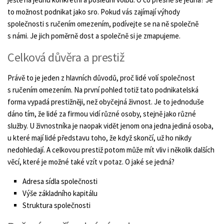
to možnost podnikat jako sro. Pokud vás zajímají výhody
společnosti s ručením omezením, podívejte se na ně společně
s námi. Je jich poměrně dost a společně si je zmapujeme.
Celková důvěra a prestiž
Právě to je jeden z hlavních důvodů, proč lidé volí společnost
s ručením omezením. Na první pohled totiž tato podnikatelská
forma vypadá prestižněji, než obyčejná živnost. Je to jednoduše
dáno tím, že lidé za firmou vidí různé osoby, stejně jako různé
služby. U živnostníka je naopak vidět jenom ona jedna jediná osoba,
u které mají lidé představu toho, že když skončí, už ho nikdy
nedohledají. A celkovou prestiž potom může mít vliv i několik dalších
věcí, které je možné také vzít v potaz. O jaké se jedná?
Adresa sídla společnosti
Výše základního kapitálu
Struktura společnosti