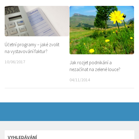
Účetní programy – jaké zvolit
na vystavování faktur?
10/06/2017
Jak rozjet podnikání a
nezačínat na zelené louce?
04/11/2014
VYHLEDÁVÁNÍ