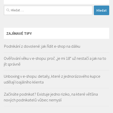
Vyhledávání
ZAJÍMAVÉ TIPY
Podnikání z dovolené: jak řídit e-shop na dálku
Ověřování věku v e-shopu: proč „je mi 18“ už nestačí a jak na to
jít správně
Unboxing v e-shopu: detaily, které z jednorázového kupce
udělají loajálního klienta
Začínáte podnikat? Existuje jedno riziko, na které většina
nových podnikatelů vůbec nemyslí