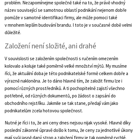
problém. Nezapomínejme společně také na to, že právě vhodný
název související se samotnou oblastí podnikání nejenom dobře
pomůže v samotné identifikaci firmy, ale může pomoci také
v mnohem lepším budování brandu. I toto je v současné době velmi
důležité.
Založení není složité, ani drahé
V souvislosti se založením společnosti s ručením omezením
kolovalo a koluje také poměrně velké množství mýtů. My musíme
říci, že aktuální doba je této podnikatelské formě celkem dobře a
výrazně nakloněna. Je to dáno hlavně tím, že založit firmu lze i
pomocí různých prostředníků. A ti pochopitelně zajistí všechno
potřebné, od různých dokumentů, po žádost o zapsání do
obchodního rejstříku. Jakmile se tak stane, předají vám jako
podnikatelům zcela hotovou společnost.
Nutné je říci i to, že ani ceny dnes nejsou nijak vysoké. Hlavně díky
poslední zákonné úpravě došlo k tomu, že ceny za jednotlivé úkony
mají svůj jasně daný strop a založení firmy je tak poměrně rychlé.