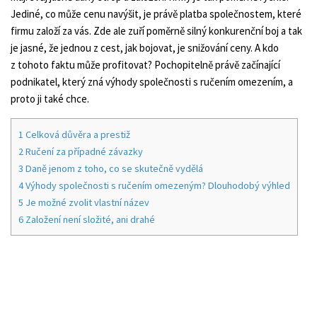
Jediné, co může cenu navýšit, je právě platba společnostem, které
firmu založí za vás. Zde ale zuří poměrně silný konkurenční boj a tak
je jasné, že jednou z cest, jak bojovat, je snižování ceny. A kdo
z tohoto faktu může profitovat? Pochopitelně právě začínající
podnikatel, který zná výhody společnosti s ručením omezením, a
proto ji také chce.
1
Celková důvěra a prestiž
2
Ručení za případné závazky
3
Daně jenom z toho, co se skutečně vydělá
4
Výhody společnosti s ručením omezeným? Dlouhodobý výhled
5
Je možné zvolit vlastní název
6
Založení není složité, ani drahé