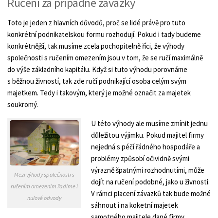
Ručení za případné závazky
Toto je jeden z hlavních důvodů, proč se lidé právě pro tuto
konkrétní podnikatelskou formu rozhodují. Pokud i tady budeme
konkrétnější, tak musíme zcela pochopitelně říci, že výhody
společnosti s ručením omezením jsou v tom, že se ručí maximálně
do výše základního kapitálu. Když si tuto výhodu porovnáme
s běžnou živností, tak zde ručí podnikající osoba celým svým
majetkem. Tedy i takovým, který je možné označit za majetek
soukromý.
U této výhody ale musíme zmínit jednu
důležitou výjimku. Pokud majitel firmy
nejedná s péčí řádného hospodáře a
problémy způsobí očividně svými
výrazně špatnými rozhodnutími, může
Mezi výhody společnosti s
dojít na ručení podobné, jako u živnosti.
ručením omezením řadíme i
V rámci placení závazků tak bude možné
nulové odvody
sáhnout i na koketní majetek
samotného majitele dané firmy.