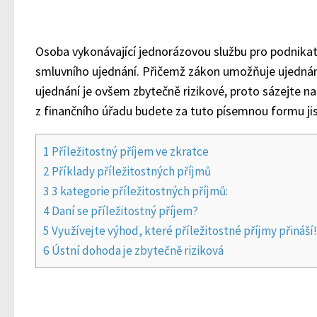
Osoba vykonávající jednorázovou službu pro podnikat
smluvního ujednání. Přičemž zákon umožňuje ujednán
ujednání je ovšem zbytečně rizikové, proto sázejte n
z finančního úřadu budete za tuto písemnou formu jis
1
Příležitostný příjem ve zkratce
2
Příklady příležitostných příjmů
3
3 kategorie příležitostných příjmů:
4
Daní se příležitostný příjem?
5
Využívejte výhod, které příležitostné příjmy přináší!
6
Ústní dohoda je zbytečně riziková