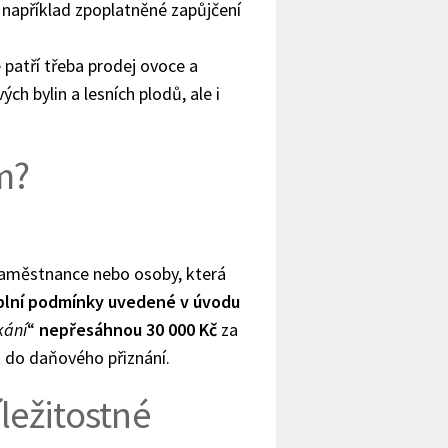
 například zpoplatněné zapůjčení
 patří třeba prodej ovoce a
ých bylin a lesních plodů, ale i
em?
 zaměstnance nebo osoby, která
plní podmínky uvedené v úvodu
kání
“
nepřesáhnou 30 000 Kč
za
t do daňového přiznání.
íležitostné