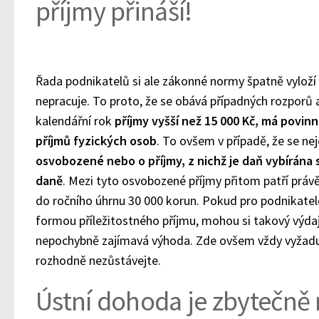
příjmy přináší!
Řada podnikatelů si ale zákonné normy špatně vyloží a
nepracuje. To proto, že se obává případných rozporů 
kalendářní rok
příjmy vyšší než 15 000 Kč, má povinn
příjmů fyzických osob
. To ovšem v případě, že se ne
osvobozené nebo o příjmy, z nichž je daň vybírána 
daně
. Mezi tyto osvobozené příjmy přitom patří právě 
do ročního úhrnu 30 000 korun. Pokud pro podnikatel
formou příležitostného příjmu, mohou si takový výdaj
nepochybně zajímavá výhoda. Zde ovšem vždy vyžaduj
rozhodně nezůstávejte.
Ústní dohoda je zbytečně 