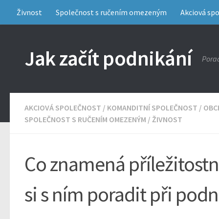
Živnost
Společnost s ručením omezeným
Akciová sp
Jak začít podnikání
Porad
AKCIOVÁ SPOLEČNOST
/
KOMANDITNÍ SPOLEČNOST
/
OBC
SPOLEČNOST S RUČENÍM OMEZENÝM
/
ŽIVNOST
Co znamená příležitostn
si s ním poradit při pod