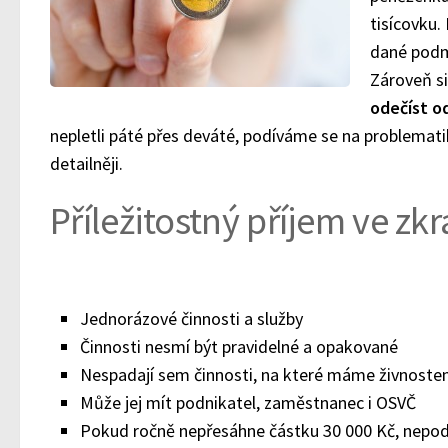
tisícovku.
dané pod
Zároveň s
odečíst o
nepletli páté přes deváté, podíváme se na problemati
detailněji.
Příležitostný příjem ve zkr
Jednorázové činnosti a služby
Činnosti nesmí být pravidelné a opakované
Nespadají sem činnosti, na které máme živnoste
Může jej mít podnikatel, zaměstnanec i OSVČ
Pokud ročně nepřesáhne částku 30 000 Kč, nepod