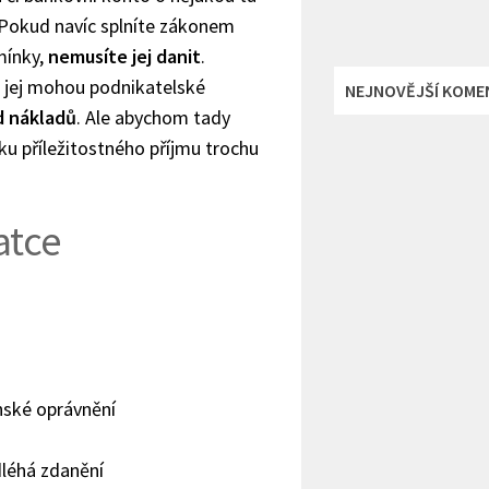
 Pokud navíc splníte zákonem
mínky,
nemusíte jej danit
.
i jej mohou podnikatelské
NEJNOVĚJŠÍ KOME
d nákladů
. Ale abychom tady
ku příležitostného příjmu trochu
atce
nské oprávnění
léhá zdanění