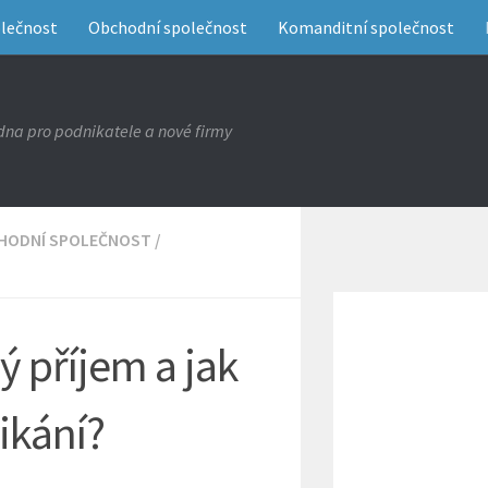
olečnost
Obchodní společnost
Komanditní společnost
na pro podnikatele a nové firmy
HODNÍ SPOLEČNOST
/
ý příjem a jak
nikání?