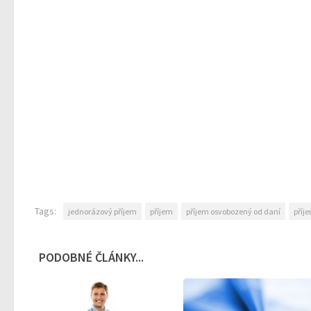
Tags:
jednorázový příjem
příjem
příjem osvobozený od daní
příj
PODOBNÉ ČLÁNKY...