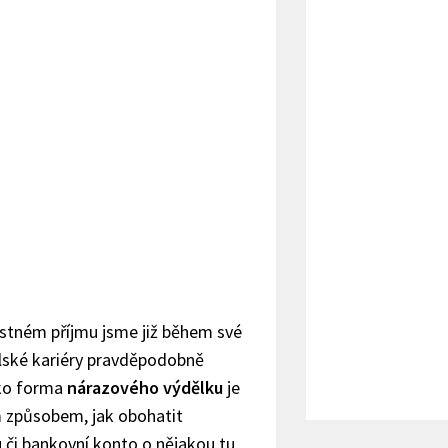
ostném příjmu jsme již během své
lské kariéry pravděpodobně
ako forma
nárazového výdělku
je
 způsobem, jak obohatit
 či bankovní konto o nějakou tu