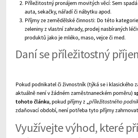
Příležitostný pronájem movitých věcí: Sem spadá
auta, sekačky, nářadí či nábytku apod.
Příjmy ze zemědělské činnosti: Do této kategorie
zeleniny z vlastní zahrady, prodej nasbíraných léčiv
produktů jako je mléko, maso, vejce či med.
Daní se příležitostný příj
Pokud podnikatel či živnostník (týká se i klasického
aktuálně není v žádném zaměstnaneckém poměru)
s
tohoto článku
, pokud příjmy z „
příležitostného podni
zdaňovací období, není potřeba tyto příjmy zahrnova
Využívejte výhod, které př