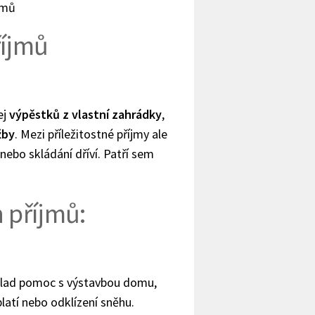
jmů
říjmů
ej
výpěstků z vlastní zahrádky
,
žby
. Mezi příležitostné příjmy ale
ebo skládání dříví. Patří sem
h příjmů:
íklad pomoc s výstavbou domu,
atí nebo odklízení sněhu.