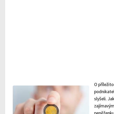
O příležit
podnikate
slyšeli. J
zajímavým
peněženku