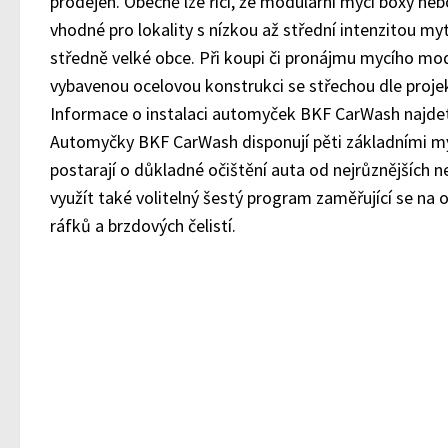
prodejen. Obecně lze říci, že modulární mycí boxy n
vhodné pro lokality s nízkou až střední intenzitou my
středně velké obce. Při koupi či pronájmu mycího mo
vybavenou ocelovou konstrukci se střechou dle proj
Informace o instalaci automyček BKF CarWash najde
Automyčky BKF CarWash disponují pěti základními my
postarají o důkladné očištění auta od nejrůznějších n
využít také volitelný šestý program zaměřující se na 
ráfků a brzdových čelistí.