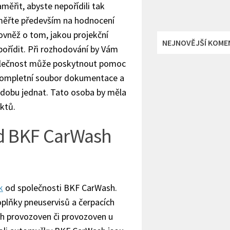
měřit, abyste nepořídili tak
aměřte především na hodnocení
ovněž o tom, jakou projekční
NEJNOVĚJŠÍ KOME
pořídit. Při rozhodování by Vám
olečnost může poskytnout pomoc
n kompletní soubor dokumentace a
 dobu jednat. Tato osoba by měla
ktů.
d BKF CarWash
k
od společnosti BKF CarWash.
oplňky pneuservisů a čerpacích
ých provozoven či provozoven u