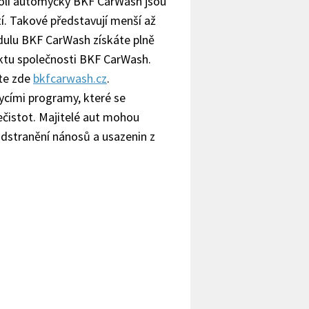
eboli automyčky BKF CarWash jsou
tí. Takové představují menší až
dulu BKF CarWash získáte plně
ektu společnosti BKF CarWash.
te zde
bkfcarwash.cz
.
cími programy, které se
ečistot. Majitelé aut mohou
odstranění nánosů a usazenin z