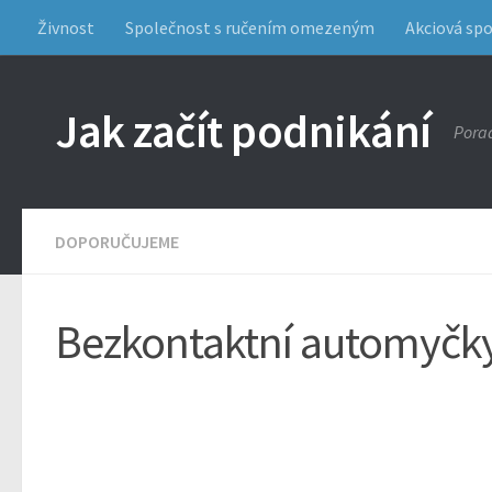
Živnost
Společnost s ručením omezeným
Akciová sp
Jak začít podnikání
Porad
DOPORUČUJEME
Bezkontaktní automyčk