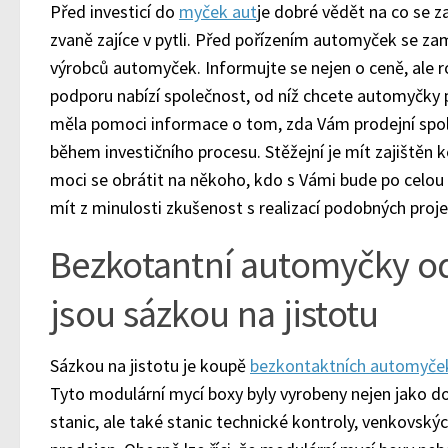
Před investicí do
myček aut
je dobré vědět na co se za
zvaně zajíce v pytli. Před pořízením automyček se z
výrobců automyček. Informujte se nejen o ceně, ale r
podporu nabízí společnost, od níž chcete automyčky 
měla pomoci informace o tom, zda Vám prodejní sp
během investičního procesu. Stěžejní je mít zajiště
moci se obrátit na někoho, kdo s Vámi bude po celou
mít z minulosti zkušenost s realizací podobných proje
Bezkotantní automyčky o
jsou sázkou na jistotu
Sázkou na jistotu je koupě
bezkontaktních automyče
Tyto modulární mycí boxy byly vyrobeny nejen jako d
stanic, ale také stanic technické kontroly, venkovsk