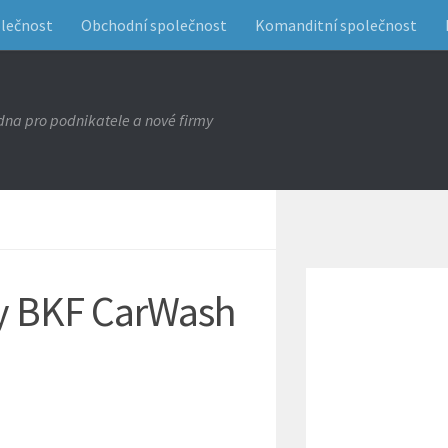
olečnost
Obchodní společnost
Komanditní společnost
na pro podnikatele a nové firmy
y BKF CarWash