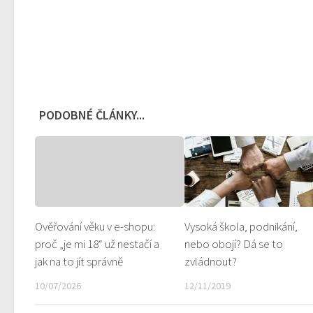
PODOBNÉ ČLÁNKY...
Ověřování věku v e-shopu:
Vysoká škola, podnikání,
proč „je mi 18“ už nestačí a
nebo obojí? Dá se to
jak na to jít správně
zvládnout?
10/07/2026
12/11/2019