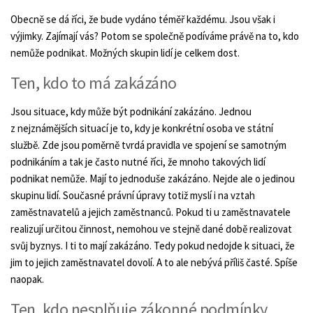
Obecně se dá říci, že bude vydáno téměř každému. Jsou však i
výjimky. Zajímají vás? Potom se společně podíváme právě na to, kdo
nemůže podnikat. Možných skupin lidí je celkem dost.
Ten, kdo to má zakázáno
Jsou situace, kdy může být podnikání zakázáno. Jednou
z nejznámějších situací je to, kdy je konkrétní osoba ve státní
službě. Zde jsou poměrně tvrdá pravidla ve spojení se samotným
podnikáním a tak je často nutné říci, že mnoho takových lidí
podnikat nemůže. Mají to jednoduše zakázáno. Nejde ale o jedinou
skupinu lidí. Současné právní úpravy totiž myslí i na vztah
zaměstnavatelů a jejich zaměstnanců. Pokud ti u zaměstnavatele
realizují určitou činnost, nemohou ve stejně dané době realizovat
svůj byznys. I ti to mají zakázáno. Tedy pokud nedojde k situaci, že
jim to jejich zaměstnavatel dovolí. A to ale nebývá příliš časté. Spíše
naopak.
Ten, kdo nesplňuje zákonné podmínky