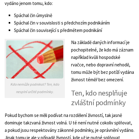
vydáno jenom tomu, kdo:
Spáchal čin úmyslně
Spáchal čin v souvislosti s předchozím podnikáním
Spáchal čin související s předmětem podnikání
Na základě daných informací je
pochopitelné, že kdo má záznam
například kvůli hospodské
rvačce, nebo dopravní nehodě,
tomu může být bez potíží vydána
živnost téměř bez omezení.
Kdo nemůže podnikat? Ten, kdo
Ten, kdo nesplňuje
nesplní určité podmínky.
zvláštní podmínky
Pokud bychom se měli podívat na rozdělení živností, tak jasně
dominuje takzvaná živnost volná. U té není nutné cokoliv splňovat,
a pokud jsou respektovány zákonné podmínky, je oprávnění vydáno.
Jinak tomu je ale v případě živností, kde už je nutné splňovat