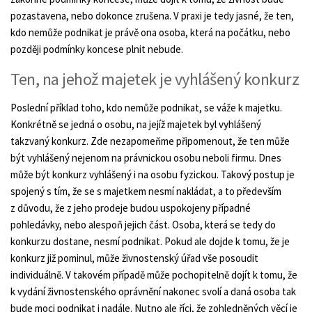
pozastavena, nebo dokonce zrušena. V praxi je tedy jasné, že ten,
kdo nemůže podnikat je právě ona osoba, která na počátku, nebo
později podmínky koncese plnit nebude.
Ten, na jehož majetek je vyhlášený konkurz
Poslední příklad toho, kdo nemůže podnikat, se váže k majetku.
Konkrétně se jedná o osobu, na jejíž majetek byl vyhlášený
takzvaný konkurz. Zde nezapomeňme připomenout, že ten může
být vyhlášený nejenom na právnickou osobu neboli firmu. Dnes
může být konkurz vyhlášený i na osobu fyzickou. Takový postup je
spojený s tím, že se s majetkem nesmí nakládat, a to především
z důvodu, že z jeho prodeje budou uspokojeny případné
pohledávky, nebo alespoň jejich část. Osoba, která se tedy do
konkurzu dostane, nesmí podnikat. Pokud ale dojde k tomu, že je
konkurz již pominul, může živnostenský úřad vše posoudit
individuálně. V takovém případě může pochopitelně dojít k tomu, že
k vydání živnostenského oprávnění nakonec svolí a daná osoba tak
bude moci podnikat i nadále. Nutno ale říci, že zohledněných věcí je