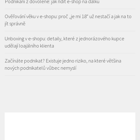
Podnikání z dovolené: jak řídit e-shop na dálku
Ověřování věku v e-shopu: proč „je mi 18“ už nestačí a jak na to
jít správně
Unboxing v e-shopu: detaily, které z jednorázového kupce
udělají loajálního klienta
Začínáte podnikat? Existuje jedno riziko, na které většina
nových podnikatelů vůbec nemyslí