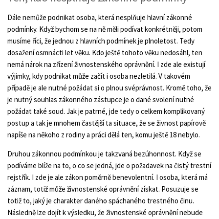
Dále nemůže podnikat osoba, která nesplňuje hlavní zákonné
podmínky. Když bychom se na ně měli podívat konkrétněji, potom
musíme říci, že jednou z hlavních podmínek je plnoletost. Tedy
dosažení osmnácti let věku. Kdo ještě tohoto věku nedosáhl, ten
nemá nárok na zřízení živnostenského oprávnění. I zde ale existují
výjimky, kdy podnikat může začít i osoba nezletilá. V takovém
případě je ale nutné požádat si o plnou svéprávnost. Kromě toho, že
je nutný souhlas zákonného zástupce je o dané svolení nutné
požádat také soud. Jak je patrné, jde tedy o celkem komplikovaný
postup a tak je mnohem častější ta situace, že se živnost papírově
napíše na někoho z rodiny a práci dělá ten, komu ještě 18 nebylo.
Druhou zákonnou podmínkou je takzvaná bezúhonnost. Když se
podíváme blíže na to, o co se jedná, jde o požadavek na čistý trestní
rejstřík. I zde je ale zákon poměrně benevolentní. I osoba, která má
záznam, totiž může živnostenské oprávnění získat. Posuzuje se
totiž to, jaký je charakter daného spáchaného trestného činu.
Následně lze dojít k výsledku, že živnostenské oprávnění nebude