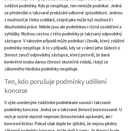
zvláštní podmínky. Kdo je nesplňuje, ten nemůže podnikat. Jedná
se především o takzvané prokázání odborné způsobilosti. Jednou
z možností je třeba vzdělání, stejně jako může být možností i
dlouhodobá práce. Někde jsou ale podmínkou i různá osvědčení a
vyhlášky. Možnou cestou z této podmínky je takzvaný odpovědný
zástupce. V takovém případě může podnikat i člověk, který zvláštní
podmínky nesplňuje. A to v případě, kdy se v rámci jeho žádosti o
živnost zaručí odpovědný zástupce, který potvrdí, že daná
konkrétní osoba danou činnost skutečně zvládá, i když ze
zákonného hlediska podmínky nesplňuje.
Ten, kdo porušuje podmínky udělení
koncese
S výše uvedenými zvláštními podmínkami souvisí i takzvané
podmínky koncese. Jedná se o takzvané živnosti koncesované. U
nich je nutné vlastnit nejenom živnostenské oprávnění, ale i
koncesní listinu. Pokud však dojde ke zjištění, že nejsou plněny
zákonné podmínky koncese, může dojít k tomu, že živnost bude