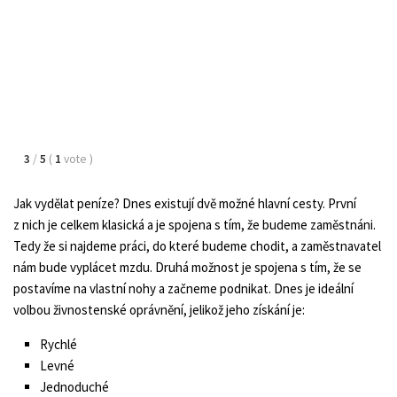
3
/
5
(
1
vote
)
Jak vydělat peníze? Dnes existují dvě možné hlavní cesty. První
z nich je celkem klasická a je spojena s tím, že budeme zaměstnáni.
Tedy že si najdeme práci, do které budeme chodit, a zaměstnavatel
nám bude vyplácet mzdu. Druhá možnost je spojena s tím, že se
postavíme na vlastní nohy a začneme podnikat. Dnes je ideální
volbou živnostenské oprávnění, jelikož jeho získání je:
Rychlé
Levné
Jednoduché