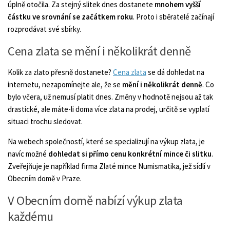
úplně otočila. Za stejný slitek dnes dostanete
mnohem vyšší
částku ve srovnání se začátkem roku
. Proto i sběratelé začínají
rozprodávat své sbírky.
Cena zlata se mění i několikrát denně
Kolik za zlato přesně dostanete?
Cena zlata
se dá dohledat na
internetu, nezapomínejte ale, že se
mění i několikrát denně
. Co
bylo včera, už nemusí platit dnes. Změny v hodnotě nejsou až tak
drastické, ale máte-li doma více zlata na prodej, určitě se vyplatí
situaci trochu sledovat.
Na webech společností, které se specializují na výkup zlata, je
navíc možné
dohledat si přímo cenu konkrétní mince či slitku
.
Zveřejňuje je například firma Zlaté mince Numismatika, jež sídlí v
Obecním domě v Praze.
V Obecním domě nabízí výkup zlata
každému