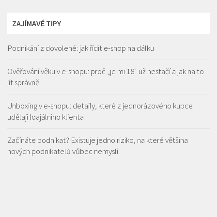
ZAJÍMAVÉ TIPY
Podnikání z dovolené: jak řídit e-shop na dálku
Ověřování věku v e-shopu: proč „je mi 18“ už nestačí a jak na to
jít správně
Unboxing v e-shopu: detaily, které z jednorázového kupce
udělají loajálního klienta
Začínáte podnikat? Existuje jedno riziko, na které většina
nových podnikatelů vůbec nemyslí