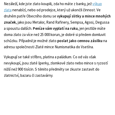
Nezáleží, kde jste zlato koupili, zda ho máte z banky, jež
výkup
zlata
nenabízí, nebo od prodejce, který už ukončil činnost. Ve
druhém patře Obecního domu se
vykupují slitky a mince mnohých
značek
, jako jsou Metalor, Rand Rafinery, Sempsa, Agosi, Degussa
a spoustu dalších.
Peníze vám vyplatí na ruku
, jen jestliže máte
doma zlato za více než 25 000 korun, je dobré si předem domluvit
schůzku. Případně je možné zlato
poslat jako cennou zásilku
na
adresu společnosti Zlaté mince Numismatika do Vsetína.
Vykupují se také stříbro, platina a paládium. Co od vás však
nevykoupí, jsou zlaté šperky, zlomkové zlato nebo mince s ryzostí
nižší než 900 tisícin. S těmito předměty se zkuste zastavit do
zlatnictví, bazaru či zastavárny.