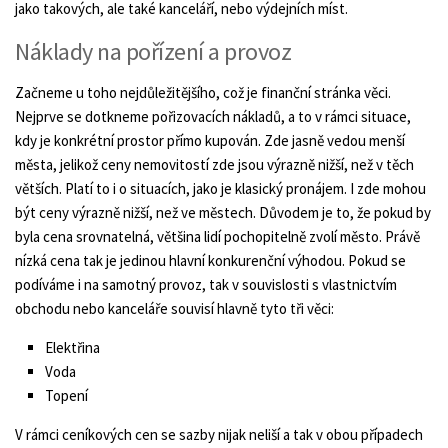
jako takových, ale také kanceláří, nebo výdejních míst.
Náklady na pořízení a provoz
Začneme u toho nejdůležitějšího, což je finanční stránka věci.
Nejprve se dotkneme pořizovacích nákladů, a to v rámci situace,
kdy je konkrétní prostor přímo kupován. Zde jasně vedou menší
města, jelikož ceny nemovitostí zde jsou výrazně nižší, než v těch
větších. Platí to i o situacích, jako je klasický pronájem. I zde mohou
být ceny výrazně nižší, než ve městech. Důvodem je to, že pokud by
byla cena srovnatelná, většina lidí pochopitelně zvolí město. Právě
nízká cena tak je jedinou hlavní konkurenční výhodou. Pokud se
podíváme i na samotný provoz, tak v souvislosti s vlastnictvím
obchodu nebo kanceláře souvisí hlavně tyto tři věci:
Elektřina
Voda
Topení
V rámci ceníkových cen se sazby nijak neliší a tak v obou případech