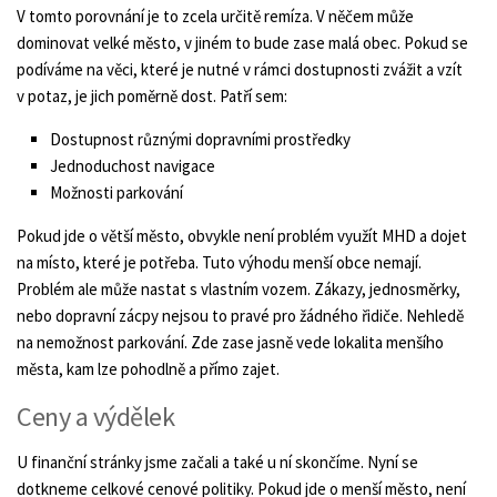
V tomto porovnání je to zcela určitě remíza. V něčem může
dominovat velké město, v jiném to bude zase malá obec. Pokud se
podíváme na věci, které je nutné v rámci dostupnosti zvážit a vzít
v potaz, je jich poměrně dost. Patří sem:
Dostupnost různými dopravními prostředky
Jednoduchost navigace
Možnosti parkování
Pokud jde o větší město, obvykle není problém využít MHD a dojet
na místo, které je potřeba. Tuto výhodu menší obce nemají.
Problém ale může nastat s vlastním vozem. Zákazy, jednosměrky,
nebo dopravní zácpy nejsou to pravé pro žádného řidiče. Nehledě
na nemožnost parkování. Zde zase jasně vede lokalita menšího
města, kam lze pohodlně a přímo zajet.
Ceny a výdělek
U finanční stránky jsme začali a také u ní skončíme. Nyní se
dotkneme celkové cenové politiky. Pokud jde o menší město, není