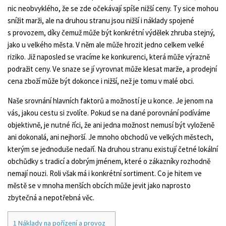
nic neobvyklého, že se zde očekávají spíše nižší ceny. Ty sice mohou
snížit marži, ale na druhou stranu jsou nižší i náklady spojené
s provozem, díky čemuž může být konkrétní výdělek zhruba stejný,
jako u velkého města. V něm ale může hrozit jedno celkem velké
riziko. Již naposled se vracíme ke konkurenci, která může výrazně
podražit ceny. Ve snaze se jí vyrovnat může klesat marže, a prodejní
cena zboží může být dokonce i nižší, než je tomu v malé obci.
Naše srovnání hlavních faktorů a možností je u konce. Je jenom na
vás, jakou cestu si zvolíte. Pokud se na dané porovnání podíváme
objektivně, je nutné říci, že ani jedna možnost nemusí být vyloženě
ani dokonalá, ani nejhorší. Je mnoho obchodů ve velkých městech,
kterým se jednoduše nedaří. Na druhou stranu existují četné lokální
obchůdky s tradicí a dobrým jménem, které o zákazníky rozhodně
nemají nouzi. Roli však má i konkrétní sortiment. Co je hitem ve
městě se v mnoha menších obcích může jevit jako naprosto
zbytečná a nepotřebná věc.
1
Náklady na pořízení a provoz