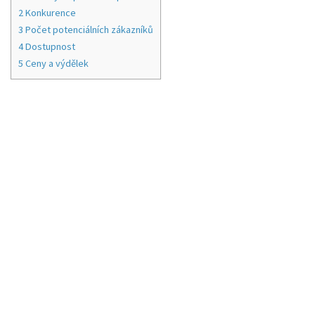
2
Konkurence
3
Počet potenciálních zákazníků
4
Dostupnost
5
Ceny a výdělek