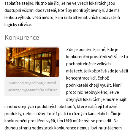
zaplatíte stejně. Nutno ale říci, že ne ve všech lokalitách jsou
dostupní všichni dodavatelé, kteří by mohli být levnější. Zde má
lehkou výhodu větší město, kam řada alternativních dodavatelů
logicky cílí více.
Konkurence
Zde je poměrně jasné, kde je
konkurenční prostředí větší. Je to
pochopitelně ve velkých
městech, jelikož právě zde je větší
koncentrace lidí, čehož
S ohledem na počet lidí je dobrá
podnikatelé chtějí využít. Není
lokalita pro podnikání ta městská
proto nic neobvyklého, že ve
stejných lokalitách je možné najít
mnoho stejných i podobných obchodů, které nabízejí totožné
produkty, nebo služby. Totéž platí i o různých kancelářích. Čím je
konkurenční prostředí vyšší, tím těžší může být se prosadit. Na
druhou stranu nedostatek konkurence nemusí být nutně jenom