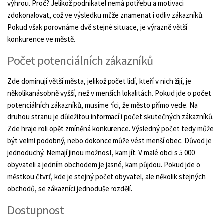
výhrou. Proč? Jelikož podnikatel nemá potřebu a motivaci
zdokonalovat, což ve výsledku může znamenat i odliv zákazníků.
Pokud však porovnáme dvě stejné situace, je výrazně větší
konkurence ve městě.
Počet potenciálních zákazníků
Zde dominují větší města, jelikož počet lidí, kteří v nich žijí, je
několikanásobně vyšší, než v menších lokalitách. Pokud jde o počet
potenciálních zákazníků, musíme říci, že město přímo vede. Na
druhou stranu je důležitou informací i počet skutečných zákazníků.
Zde hraje roli opět zmíněná konkurence. Výsledný počet tedy může
být velmi podobný, nebo dokonce může vést menší obec. Důvod je
jednoduchý. Nemají jinou možnost, kam jít. V malé obci s 5 000
obyvateli a jedním obchodem je jasné, kam půjdou. Pokud jde o
městkou čtvrť, kde je stejný počet obyvatel, ale několik stejných
obchodů, se zákazníci jednoduše rozdělí.
Dostupnost