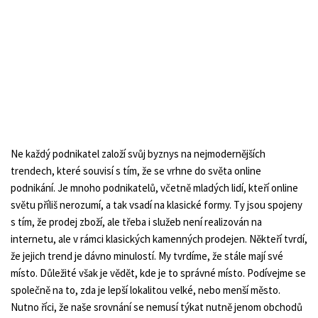
Ne každý podnikatel založí svůj byznys na nejmodernějších
trendech, které souvisí s tím, že se vrhne do světa online
podnikání. Je mnoho podnikatelů, včetně mladých lidí, kteří online
světu příliš nerozumí, a tak vsadí na klasické formy. Ty jsou spojeny
s tím, že prodej zboží, ale třeba i služeb není realizován na
internetu, ale v rámci klasických kamenných prodejen. Někteří tvrdí,
že jejich trend je dávno minulostí. My tvrdíme, že stále mají své
místo. Důležité však je vědět, kde je to správné místo. Podívejme se
společně na to, zda je lepší lokalitou velké, nebo menší město.
Nutno říci, že naše srovnání se nemusí týkat nutně jenom obchodů