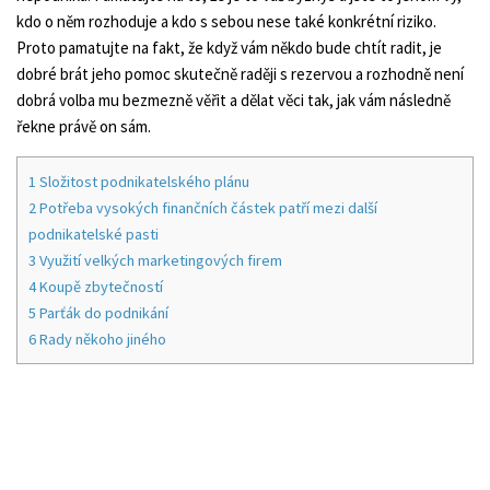
kdo o něm rozhoduje a kdo s sebou nese také konkrétní riziko.
Proto pamatujte na fakt, že když vám někdo bude chtít radit, je
dobré brát jeho pomoc skutečně raději s rezervou a rozhodně není
dobrá volba mu bezmezně věřit a dělat věci tak, jak vám následně
řekne právě on sám.
1
Složitost podnikatelského plánu
2
Potřeba vysokých finančních částek patří mezi další
podnikatelské pasti
3
Využití velkých marketingových firem
4
Koupě zbytečností
5
Parťák do podnikání
6
Rady někoho jiného