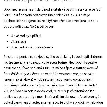
Opomíjet nesmíme ani další podnikatelské pasti, mezi které se řadí
velmi častá potřeba vysokých finančních částek. A s nimi je
pochopitelně spojeno to, že když neseženete investora, tak si je
budete půjčovat. Nejčastěji potom:
U své rodiny a přátel
V bankách
U nebankovních společností
Že chcete peníze na rozjezd svého podnikání, to pochopitelně není
nic špatného a je to něco, co je zcela běžné. Mezi podnikatelské
pasti ale patří věc spojená s tím, že máte zájem o skutečně velké
finanční částky. A k čemu to vede? Že vezmete vše, co se vám
jenom nabízí. Hlavně v nebankovním segmentu opravdu není
problém pořídit si skutečně vysoké sumy finančních prostředků.
Zkušení podnikatelé naopak vědí, že téměř jakýkoliv nápad lze
realizovat postupně, s menším finančním obnosem. A to i proto, že
pokud daný nápad selže, znamená to, že dluhy a problémy nebudou