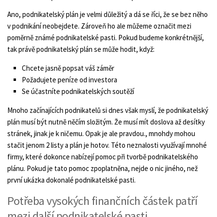
Ano, podnikatelský plán je velmi důležitý a dá se říci, že se bez něho
v podnikání neobejdete. Zároveň ho ale můžeme označit mezi
poměrně známé podnikatelské pasti. Pokud budeme konkrétnější,
tak právě podnikatelský plán se může hodit, když:
Chcete jasně popsat váš záměr
Požadujete peníze od investora
Se účastníte podnikatelských soutěží
Mnoho začínajících podnikatelů si dnes však myslí, že podnikatelský
plán musí být nutně něčím složitým. Že musí mít doslova až desítky
stránek, jinak je k ničemu. Opak je ale pravdou., mnohdy mohou
stačit jenom 2 listy a plán je hotov. Této neznalosti využívají mnohé
firmy, které dokonce nabízejí pomoc při tvorbě podnikatelského
plánu. Pokud je tato pomoc zpoplatněna, nejde o nic jiného, než
první ukázka dokonalé podnikatelské pasti.
Potřeba vysokých finančních částek patří
mezi další podnikatelské pasti