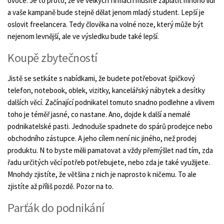
ovoce. Je to proto, že ve velkých firmách musíte zaplatit mnoho lidí
a vaše kampaně bude stejně dělat jenom mladý student. Lepší je
oslovit freelancera. Tedy člověka na volné noze, který může být
nejenom levnější, ale ve výsledku bude také lepší.
Koupě zbytečností
Jistě se setkáte s nabídkami, že budete potřebovat špičkový
telefon, notebook, oblek, vizitky, kancelářský nábytek a desítky
dalších věcí. Začínající podnikatel tomuto snadno podlehne a vlivem
toho je téměř jasné, co nastane. Ano, dojde k další a nemalé
podnikatelské pasti. Jednoduše spadnete do spárů prodejce nebo
obchodního zástupce. A jeho cílem není nic jiného, než prodej
produktu. N to byste měli pamatovat a vždy přemýšlet nad tím, zda
řadu určitých věcí potřeb potřebujete, nebo zda je také využijete.
Mnohdy zjistíte, že většina z nich je naprosto k ničemu. To ale
zjistíte až příliš pozdě. Pozor na to.
Parťák do podnikání