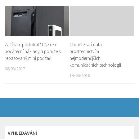
Začínáte podnikat? Ušetřete
Chraňte svá data
počáteční náklady a pořiďte si
prostřednictvím
repasovaný mini počítač
nejmodernějších
komunikačních technologií
06/03/2017
14/06/2018
VYHLEDÁVÁNÍ