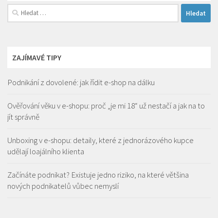
Vyhledávání
ZAJÍMAVÉ TIPY
Podnikání z dovolené: jak řídit e-shop na dálku
Ověřování věku v e-shopu: proč „je mi 18“ už nestačí a jak na to
jít správně
Unboxing v e-shopu: detaily, které z jednorázového kupce
udělají loajálního klienta
Začínáte podnikat? Existuje jedno riziko, na které většina
nových podnikatelů vůbec nemyslí