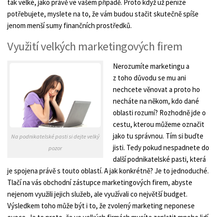
tak velké, jako právě ve vašem případě. Proto když už peníze
potřebujete, myslete na to, že vám budou stačit skutečně spíše
jenom menší sumy finančních prostředků.
Využití velkých marketingových firem
Nerozumíte marketingu a
z toho důvodu se mu ani
nechcete věnovat a proto ho
necháte na někom, kdo dané
oblasti rozumí? Rozhodně jde o
cestu, kterou můžeme označit
jako tu správnou. Tím si buďte
Na podnikatelské pasti si dejte velký
jisti. Tedy pokud nespadnete do
pozor
další podnikatelské pasti, která
je spojena právě s touto oblastí. A jak konkrétně? Je to jednoduché.
Tlačí na vás obchodní zástupce marketingových firem, abyste
nejenom využili jejich služeb, ale využívali co největší budget.
Výsledkem toho může být i to, že zvolený marketing neponese