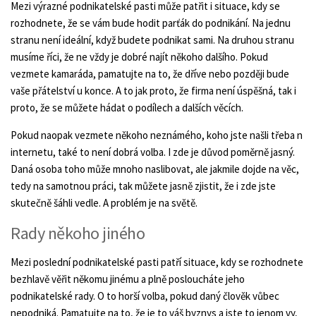
Mezi výrazné podnikatelské pasti může patřit i situace, kdy se
rozhodnete, že se vám bude hodit parťák do podnikání. Na jednu
stranu není ideální, když budete podnikat sami. Na druhou stranu
musíme říci, že ne vždy je dobré najít někoho dalšího. Pokud
vezmete kamaráda, pamatujte na to, že dříve nebo později bude
vaše přátelství u konce. A to jak proto, že firma není úspěšná, tak i
proto, že se můžete hádat o podílech a dalších věcích.
Pokud naopak vezmete někoho neznámého, koho jste našli třeba n
internetu, také to není dobrá volba. I zde je důvod poměrně jasný.
Daná osoba toho může mnoho naslibovat, ale jakmile dojde na věc,
tedy na samotnou práci, tak můžete jasně zjistit, že i zde jste
skutečně šáhli vedle. A problém je na světě.
Rady někoho jiného
Mezi poslední podnikatelské pasti patří situace, kdy se rozhodnete
bezhlavě věřit někomu jinému a plně posloucháte jeho
podnikatelské rady. O to horší volba, pokud daný člověk vůbec
nepodniká. Pamatujte na to, že je to váš byznys a jste to jenom vy,