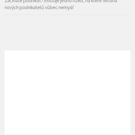
Začínáte podnikat? Existuje jedno riziko, na které většina
nových podnikatelů vůbec nemyslí