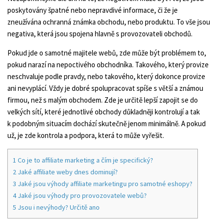
poskytovány špatné nebo nepravdivé informace, či že je
zneužívána ochranná známka obchodu, nebo produktu. To vše jsou
negativa, která jsou spojena hlavně s provozovateli obchodů.
Pokud jde o samotné majitele webů, zde může být problémem to,
pokud narazí na nepoctivého obchodníka. Takového, který provize
neschvaluje podle pravdy, nebo takového, který dokonce provize
ani nevyplácí. Vždy je dobré spolupracovat spíše s větší a známou
firmou, než s malým obchodem. Zde je určitě lepší zapojit se do
velkých sítí, které jednotlivé obchody důkladněji kontrolují a tak
k podobným situacím dochází skutečně jenom minimálně. A pokud
už, je zde kontrola a podpora, která to může vyřešit.
1
Co je to affiliate marketing a čím je specifický?
2
Jaké affiliate weby dnes dominují?
3
Jaké jsou výhody affiliate marketingu pro samotné eshopy?
4
Jaké jsou výhody pro provozovatele webů?
5
Jsou i nevýhody? Určitě ano