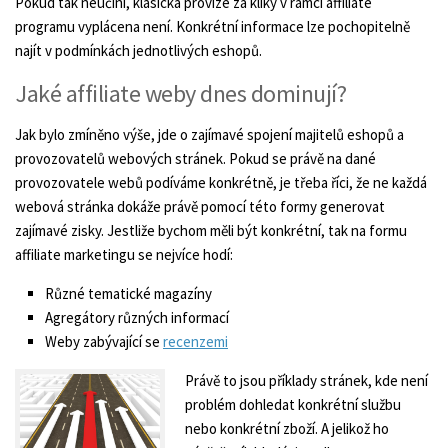
Pokud tak neučiní, klasická provize za kliky v rámci affiliate
programu vyplácena není. Konkrétní informace lze pochopitelně
najít v podmínkách jednotlivých eshopů.
Jaké affiliate weby dnes dominují?
Jak bylo zmíněno výše, jde o zajímavé spojení majitelů eshopů a
provozovatelů webových stránek. Pokud se právě na dané
provozovatele webů podíváme konkrétně, je třeba říci, že ne každá
webová stránka dokáže právě pomocí této formy generovat
zajímavé zisky. Jestliže bychom měli být konkrétní, tak na formu
affiliate marketingu se nejvíce hodí:
Různé tematické magazíny
Agregátory různých informací
Weby zabývající se
recenzemi
Právě to jsou příklady stránek, kde není
problém dohledat konkrétní službu
nebo konkrétní zboží. A jelikož ho