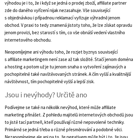
výhodou je i to, že i když se jedná o prodej zboží, affiliate partner
zde do daného vyřízení nijak nezasahuje. Vše související
s objednávkou i případnou reklamací vyřizuje výhradně jenom
obchod. V praxi to tedy znamená jistoty toho, že lze získat opravdu
jenom provizi, bez starostí s tím, co vše obnáší vedení vlastního
internetového obchodu.
Neopomíjejme ani výhodu toho, že rozjet byznys související
s affiliate marketingem není zase až tak složité. Stačí jenom doména
a hosting a potom už je tu jenom snaha o vytvoření zajímavých a
pochopitelně také navštěvovaných stránek. A čím vyšší a kvalitnější
návštěvnost, tím pochopitelně vyšší a lepší zisk.
Jsou i nevýhody? Určitě ano
Podívejme se také na několik nevýhod, které může affiliate
marketing přinášet. Z pohledu majitelů internetových obchodů jsou
to jistě tací partneři, kteří používají různé nepovolené techniky.
Primárně se jedná třeba o různé přesměrování a podobné věci.
Nezapomínejme ale ani na to, že negativem může být i to, že jsou