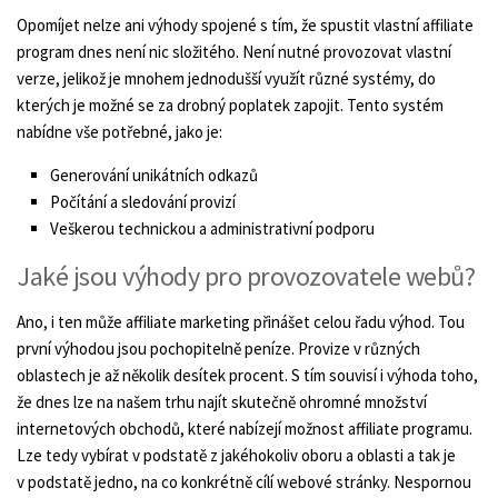
Opomíjet nelze ani výhody spojené s tím, že spustit vlastní affiliate
program dnes není nic složitého. Není nutné provozovat vlastní
verze, jelikož je mnohem jednodušší využít různé systémy, do
kterých je možné se za drobný poplatek zapojit. Tento systém
nabídne vše potřebné, jako je:
Generování unikátních odkazů
Počítání a sledování provizí
Veškerou technickou a administrativní podporu
Jaké jsou výhody pro provozovatele webů?
Ano, i ten může affiliate marketing přinášet celou řadu výhod. Tou
první výhodou jsou pochopitelně peníze. Provize v různých
oblastech je až několik desítek procent. S tím souvisí i výhoda toho,
že dnes lze na našem trhu najít skutečně ohromné množství
internetových obchodů, které nabízejí možnost affiliate programu.
Lze tedy vybírat v podstatě z jakéhokoliv oboru a oblasti a tak je
v podstatě jedno, na co konkrétně cílí webové stránky. Nespornou