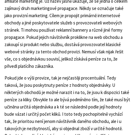
affiliate marketing je. Už název jasně ukazuje, že se jedná o celkem
zajímavý druh marketingové propagace. Někdy se označuje také
jako provizní marketing. Cílem je propojit primárně internetové
obchody a jiné poskytovatele služeb s provozovateli webových
stránek. Ti mohou používat reklamní bannery a různé jiné formy
propagace. Pokud jejich návštěvník proklikne na web obchodu a
zakoupí si produkt nebo službu, dostává provozovatel klasické
webové stránky za tento obchod provizi. Nemusí však nijak řešit
vše, co s objednávkou souvisí, jelikož získává peníze za to, že
přivedl platícího zákazníka.
Pokud jde o výši provize, tak je nejčastěji procentuální. Tedy
taková, že jsou poskytnuty peníze z hodnoty objednávky. U
některých obchodů je možné narazit i na to, že jsou k dispozici také
peníze za kliky. Obvykle to ale bývá podmíněno tím, že také musí být
učiněna určitá objednávka a k té se následně podle její hodnoty
bude vázat i určitý počet kliků. I toto tedy pochopitelně vychází
tak, že prioritou není jenom návštěvník daného obchodu, ale i u
takových je nezbytností, aby si objednal zboží v určité hodnotě.