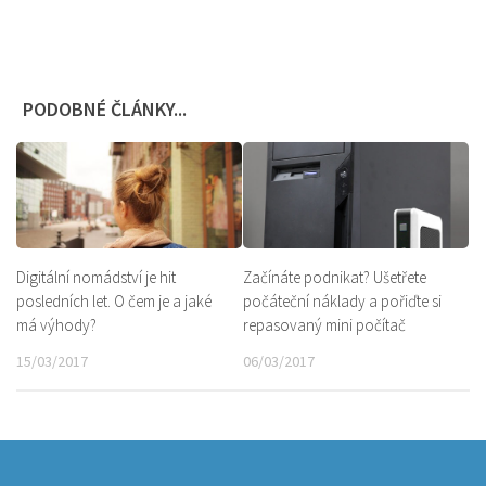
PODOBNÉ ČLÁNKY...
Digitální nomádství je hit
Začínáte podnikat? Ušetřete
posledních let. O čem je a jaké
počáteční náklady a pořiďte si
má výhody?
repasovaný mini počítač
15/03/2017
06/03/2017