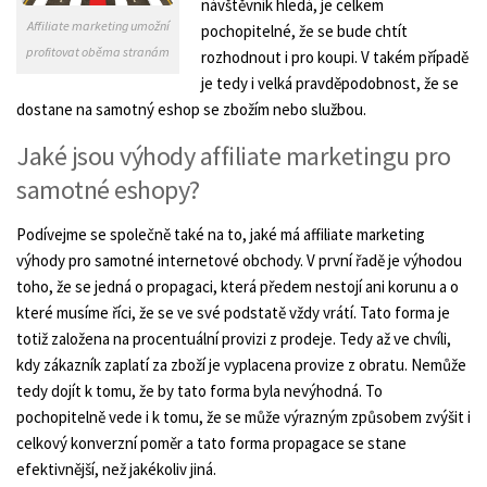
návštěvník hledá, je celkem
Affiliate marketing umožní
pochopitelné, že se bude chtít
profitovat oběma stranám
rozhodnout i pro koupi. V takém případě
je tedy i velká pravděpodobnost, že se
dostane na samotný eshop se zbožím nebo službou.
Jaké jsou výhody affiliate marketingu pro
samotné eshopy?
Podívejme se společně také na to, jaké má affiliate marketing
výhody pro samotné internetové obchody. V první řadě je výhodou
toho, že se jedná o propagaci, která předem nestojí ani korunu a o
které musíme říci, že se ve své podstatě vždy vrátí. Tato forma je
totiž založena na procentuální provizi z prodeje. Tedy až ve chvíli,
kdy zákazník zaplatí za zboží je vyplacena provize z obratu. Nemůže
tedy dojít k tomu, že by tato forma byla nevýhodná. To
pochopitelně vede i k tomu, že se může výrazným způsobem zvýšit i
celkový konverzní poměr a tato forma propagace se stane
efektivnější, než jakékoliv jiná.