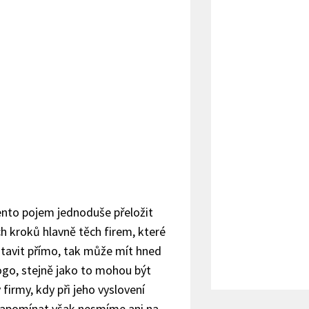
tento pojem jednoduše přeložit
ch kroků hlavně těch firem, které
stavit přímo, tak může mít hned
 logo, stejně jako to mohou být
irmy, kdy při jeho vyslovení
. Zapomínat však nesmíme ani na