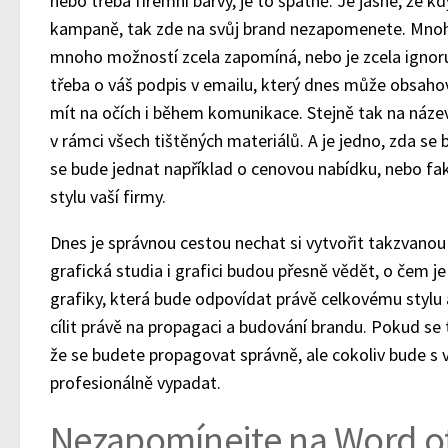
nebo třeba firemní barvy, je to špatně. Je jasné, že k
kampaně, tak zde na svůj brand nezapomenete. Mnoho
mnoho možností zcela zapomíná, nebo je zcela ignoru
třeba o váš podpis v emailu, který dnes může obsahov
mít na očích i během komunikace. Stejně tak na náze
v rámci všech tištěných materiálů. A je jedno, zda se 
se bude jednat například o cenovou nabídku, nebo fak
stylu vaší firmy.
Dnes je správnou cestou nechat si vytvořit takzvanou 
grafická studia i grafici budou přesně vědět, o čem je
grafiky, která bude odpovídat právě celkovému stylu
cílit právě na propagaci a budování brandu. Pokud s
že se budete propagovat správně, ale cokoliv bude s 
profesionálně vypadat.
Nezapomínejte na Word o