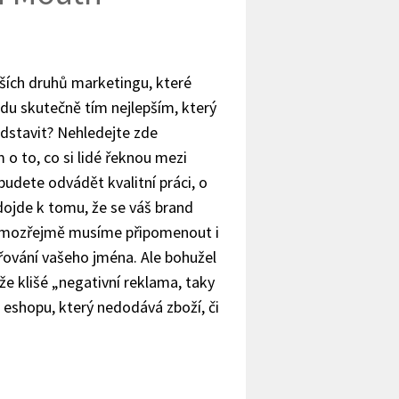
ších druhů marketingu, které
andu skutečně tím nejlepším, který
dstavit? Nehledejte zde
m o to, co si lidé řeknou mezi
udete odvádět kvalitní práci, o
 dojde k tomu, že se váš brand
samozřejmě musíme připomenout i
iřování vašeho jména. Ale bohužel
že klišé „negativní reklama, taky
 eshopu, který nedodává zboží, či