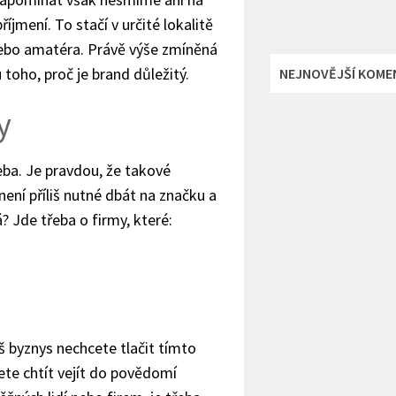
jmení. To stačí v určité lokalitě
 nebo amatéra. Právě výše zmíněná
toho, proč je brand důležitý.
NEJNOVĚJŠÍ KOME
y
eba. Je pravdou, že takové
ení příliš nutné dbát na značku a
? Jde třeba o firmy, které:
 byznys nechcete tlačit tímto
te chtít vejít do povědomí