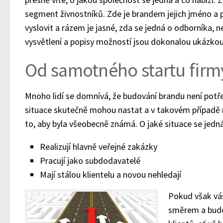
segment živnostníků. Zde je brandem jejich jméno a pří
vyslovit a rázem je jasné, zda se jedná o odborníka,
vysvětlení a popisy možností jsou dokonalou ukázkou 
Od samotného startu firm
Mnoho lidí se domnívá, že budování brandu není potř
situace skutečně mohou nastat a v takovém případě n
to, aby byla všeobecně známá. O jaké situace se jedná
Realizují hlavně veřejné zakázky
Pracují jako subdodavatelé
Mají stálou klientelu a novou nehledají
Pokud však váš
směrem a bude