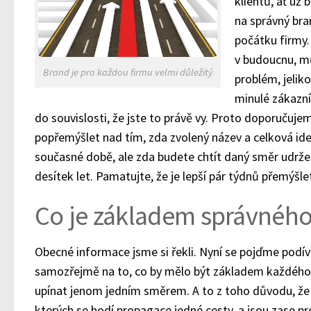
klientů, ať už 
na správný br
počátku firmy.
v budoucnu, mů
Brand je pro každou firmu velmi důležitý
problém, jelik
minulé zákazní
do souvislosti, že jste to právě vy. Proto doporučuje
popřemýšlet nad tím, zda zvolený název a celková id
současné době, ale zda budete chtít daný směr udržet
desítek let. Pamatujte, že je lepší pár týdnů přemýšle
Co je základem správnéh
Obecné informace jsme si řekli. Nyní se pojďme podíva
samozřejmě na to, co by mělo být základem každého
upínat jenom jedním směrem. A to z toho důvodu, že 
kterých se hodí propagace jedné cesty, a jsou zase pr