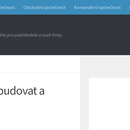
olečnost
Obchodní společnost
Komanditní společnost
na pro podnikatele a nové firmy
 budovat a