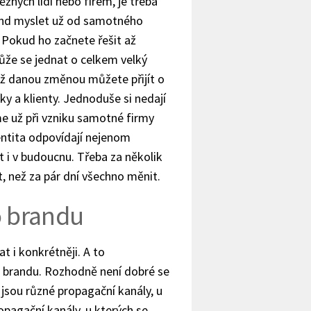
běžných lidí nebo firem, je třeba
and myslet už od samotného
 Pokud ho začnete řešit až
že se jednat o celkem velký
ož danou změnou můžete přijít o
ky a klienty. Jednoduše si nedají
me už při vzniku samotné firmy
entita odpovídají nejenom
 i v budoucnu. Třeba za několik
t, než za pár dní všechno měnit.
o brandu
t i konkrétněji. A to
 brandu. Rozhodně není dobré se
jsou různé propagační kanály, u
opagační kanály, u kterých se