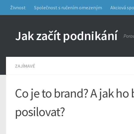
Živnost
Společnost s ručením omezeným
Akciová sp
Jak začít podnikání
Porad
ZAJÍMAVÉ
Co je to brand? A jak ho
posilovat?