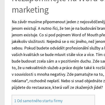
marketing
Na závěr musíme připomenout jeden z nejosvědčeněj
jenom existují. A nutno říci, že ten je na budování br
jenom existuje. Co si pod pojmem Word of Mouth pře
jakékoliv složitosti. Nejedná se o nic jiného, než jeno
sebou. Pokud budete odvádět profesionální služby a b
vašich kvalitách se bude mluvit stále více a více. Tím
bude budovat zcela sám a v pozitivním duchu. Zde 
to, že u nekvalitních služeb a práce dojde také k rozš
v souvislosti s mnoha negativy. Zde pamatujte na to, 
reklama“, rozhodně neplatí. Nebo si snad objednáte z
půjdete do restaurace, která vaří ze zkažených jídel?
1
Od samotného startu firmy