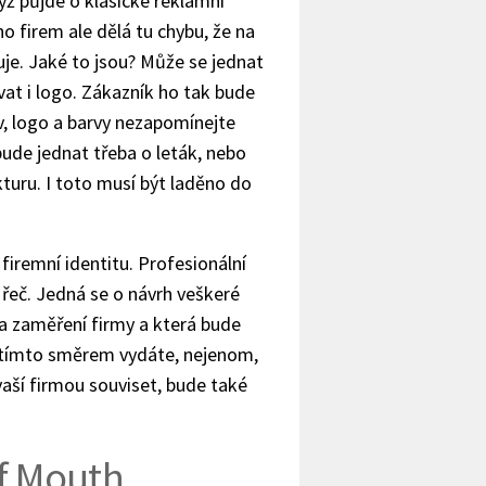
dyž půjde o klasické reklamní
 firem ale dělá tu chybu, že na
je. Jaké to jsou? Může se jednat
at i logo. Zákazník ho tak bude
v, logo a barvy nezapomínejte
bude jednat třeba o leták, nebo
turu. I toto musí být laděno do
firemní identitu. Profesionální
 řeč. Jedná se o návrh veškeré
 a zaměření firmy a která bude
e tímto směrem vydáte, nejenom,
vaší firmou souviset, bude také
f Mouth