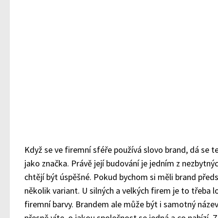
Když se ve firemní sféře používá slovo brand, dá se 
jako značka. Právě její budování je jedním z nezbytný
chtějí být úspěšné. Pokud bychom si měli brand před
několik variant. U silných a velkých firem je to třeba
firemní barvy. Brandem ale může být i samotný název f
přesně víte, o jakou společnost se jedná a co nabízí