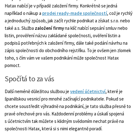
Hatax nabízí je v případě založení firmy. Konkrétně se jedná
například o nákup a
prodej ready-made společností
, což je rychlý
a jednoduchý způsob, jak začít rychle podnikat a získat s.r.o. nebo
také a.s. Služba
založení firmy
na klíč nabízí sepsání smluv nebo
listin, prověření názvu zakládané společnosti, ověření listin a
podpisů potřebných k založení firmy, dále také podání návrhu na
zápis společnosti do obchodního rejstříku. To je ovšem jen zlomek
toho, s čím vám ve vašem podnikání může společnost Hatax
pomoct.
Spočítá to za vás
Další neméně důležitou službou je
vedení účetnictví
, které je
španělskou vesnicí pro mnohé začínající podnikatele. Pokud se
chcete soustředit výhradně na podnikání, je tato služba přesně to
pravé ořechové pro vás. Každodenní problémy a úskalí spojená
s účetnictvím tak můžete s klidným svědomím nechat právě na
společnosti Hatax, která si s nimi elegantně poradí.