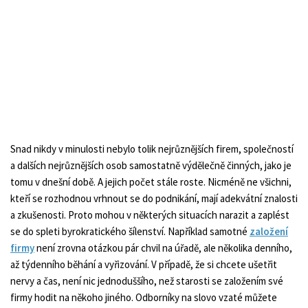
Snad nikdy v minulosti nebylo tolik nejrůznějších firem, společností
a dalších nejrůznějších osob samostatně výdělečně činných, jako je
tomu v dnešní době. A jejich počet stále roste. Nicméně ne všichni,
kteří se rozhodnou vrhnout se do podnikání, mají adekvátní znalosti
a zkušenosti. Proto mohou v některých situacích narazit a zaplést
se do spleti byrokratického šílenství. Například samotné
založení
firmy
není zrovna otázkou pár chvil na úřadě, ale několika denního,
až týdenního běhání a vyřizování. V případě, že si chcete ušetřit
nervy a čas, není nic jednoduššího, než starosti se založením své
firmy hodit na někoho jiného. Odborníky na slovo vzaté můžete