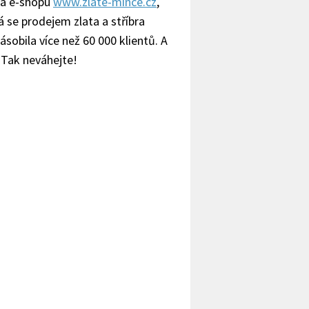
 na e-shopu
www.zlate-mince.cz
,
 se prodejem zlata a stříbra
obila více než 60 000 klientů. A
. Tak neváhejte!