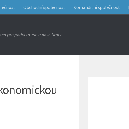
olečnost
Obchodní společnost
Komanditní společnost
na pro podnikatele a nové firmy
 ekonomickou