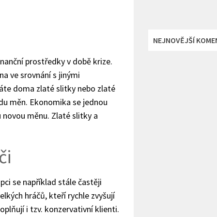
NEJNOVĚJŠÍ KOME
finanční prostředky v době krize.
a ve srovnání s jinými
te doma zlaté slitky nebo zlaté
ádu měn. Ekonomika se jednou
u novou měnu. Zlaté slitky a
či
i se například stále častěji
elkých hráčů, kteří rychle zvyšují
plňují i tzv. konzervativní klienti.