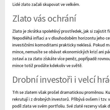
Lidé zlato začali skupovat ve velkém.
Zlato vás ochrání
Zlato je zkrátka spolehlivý prostředek, jak si zajistit 
Nepodléhá inflaci a v dlouhodobém horizontu jeho cen
investičními komoditami prakticky neklesá. Pokud má
mince, nemusíte se obávat ekonomických krizí ani p
zotaví a za zlato získáte více peněz, popřípadě rovno
mince totiž prodáte kdekoliv ve světě.
Drobní investoři i velcí hrá
Trh se zlatem však prošel dramatickou proměnou. Kupc
rekrutují i z drobných investorů. Přibývá ovšem i tzv. v
podíl zlata ve svém portfoliu. Své zlaté rezervy však do