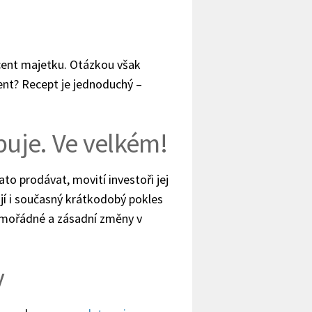
ocent majetku. Otázkou však
cent? Recept je jednoduchý –
puje. Ve velkém!
ato prodávat, movití investoři jej
í i současný krátkodobý pokles
mimořádné a zásadní změny v
y