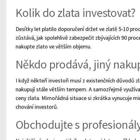
Kolik do zlata investovat?
Desítky let platilo doporučení držet ve zlatě 5-10 pr
zůstává, jak spolehlivě zabezpečit zbývajících 90 pro
nakupte zlato ve větším objemu.
Někdo prodává, jiný naku
I když někteří investoři musí z existenčních důvodů zl
nakupují stále větším tempem. A samozřejmě využívaj
ceny zlata. Mimořádná situace si zkrátka vynucuje 
chování investorů.
Obchodujte s profesionál