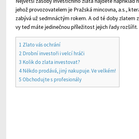
Největší zásoby investičního zlata najdete například
jehož provozovatelem je Pražská mincovna, a.s., která
zabývá už sedmnáctým rokem. A od té doby zlatem zás
vy teď máte jedinečnou příležitost jejich řady rozšířit
1
Zlato vás ochrání
2
Drobní investoři i velcí hráči
3
Kolik do zlata investovat?
4
Někdo prodává, jiný nakupuje. Ve velkém!
5
Obchodujte s profesionály