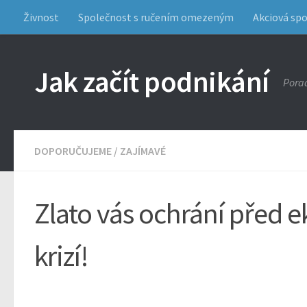
Živnost
Společnost s ručením omezeným
Akciová sp
Jak začít podnikání
Porad
DOPORUČUJEME
/
ZAJÍMAVÉ
Zlato vás ochrání před
krizí!