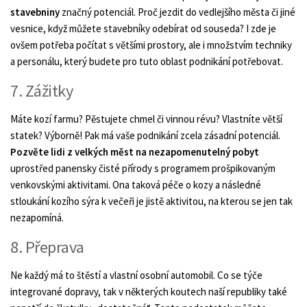
stavebniny
značný potenciál. Proč jezdit do vedlejšího města či jiné
vesnice, když můžete stavebníky odebírat od souseda? I zde je
ovšem potřeba počítat s většími prostory, ale i množstvím techniky
a personálu, který budete pro tuto oblast podnikání potřebovat.
7. Zážitky
Máte kozí farmu? Pěstujete chmel či vinnou révu? Vlastníte větší
statek? Výborně! Pak má vaše podnikání zcela zásadní potenciál.
Pozvěte lidi z velkých měst na nezapomenutelný pobyt
uprostřed panensky čisté přírody s programem prošpikovaným
venkovskými aktivitami. Ona taková péče o kozy a následné
stloukání kozího sýra k večeři je jistě aktivitou, na kterou se jen tak
nezapomíná.
8. Přeprava
Ne každý má to štěstí a vlastní osobní automobil. Co se týče
integrované dopravy, tak v některých koutech naší republiky také