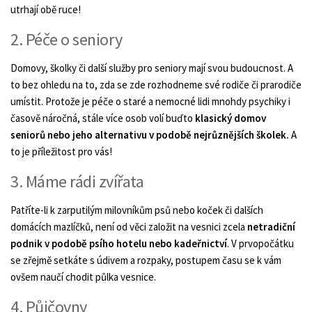
utrhají obě ruce!
2. Péče o seniory
Domovy, školky či další služby pro seniory mají svou budoucnost. A
to bez ohledu na to, zda se zde rozhodneme své rodiče či prarodiče
umístit. Protože je péče o staré a nemocné lidi mnohdy psychiky i
časově náročná, stále více osob volí buďto
klasický domov
seniorů nebo jeho alternativu v podobě nejrůznějších školek.
A
to je příležitost pro vás!
3. Máme rádi zvířata
Patříte-li k zarputilým milovníkům psů nebo koček či dalších
domácích mazlíčků, není od věci založit na vesnici zcela
netradiční
podnik v podobě psího hotelu nebo kadeřnictví
. V prvopočátku
se zřejmě setkáte s údivem a rozpaky, postupem času se k vám
ovšem naučí chodit půlka vesnice.
4. Půjčovny