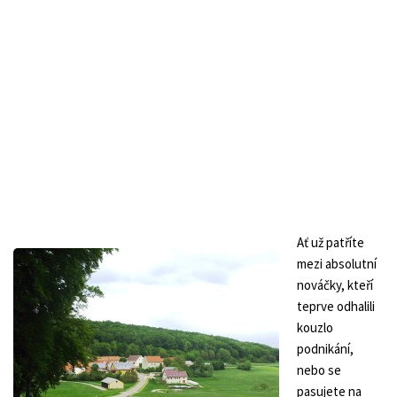
Ať už patříte
mezi absolutní
nováčky, kteří
teprve odhalili
kouzlo
podnikání,
nebo se
pasujete na