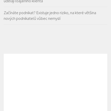
udělají loajálního klienta
Začínáte podnikat? Existuje jedno riziko, na které většina
nových podnikatelů vůbec nemyslí