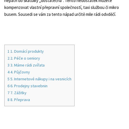
nepatří do škatulky „dostatečná“. Tento nedostatek můžete
kompenzovat vlastní přepravní společností, taxi službou či mikro
busem. Sousedi se vám za tento nápad určitě mile rádi odvděčí.
1
1. Domácí produkty
2
2. Péče o seniory
3
3. Máme rádi zvířata
4
4. Půjčovny
5
5. Internetové nákupy i na vesnicích
6
6. Prodejny stavebnin
7
7. Zážitky
8
8. Přeprava