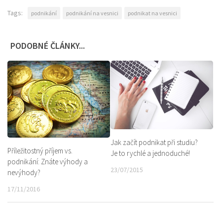
Tags:
podnikání
podnikání na vesnici
podnikat na vesnici
PODOBNÉ ČLÁNKY...
Jak začít podnikat při studiu?
Příležitostný příjem vs.
Je to rychlé a jednoduché!
podnikání: Znáte výhody a
23/07/2015
nevýhody?
17/11/2016