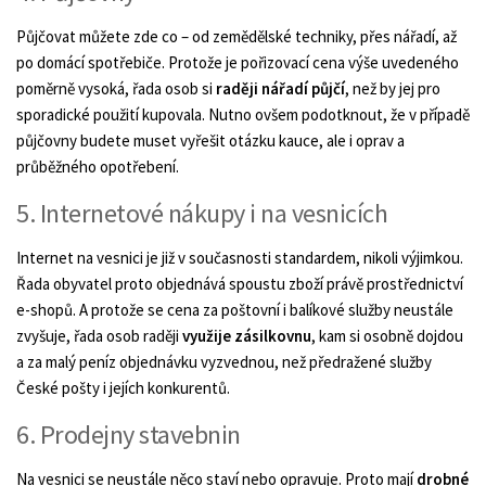
Půjčovat můžete zde co – od zemědělské techniky, přes nářadí, až
po domácí spotřebiče. Protože je pořizovací cena výše uvedeného
poměrně vysoká, řada osob si
raději nářadí půjčí
, než by jej pro
sporadické použití kupovala. Nutno ovšem podotknout, že v případě
půjčovny budete muset vyřešit otázku kauce, ale i oprav a
průběžného opotřebení.
5. Internetové nákupy i na vesnicích
Internet na vesnici je již v současnosti standardem, nikoli výjimkou.
Řada obyvatel proto objednává spoustu zboží právě prostřednictví
e-shopů. A protože se cena za poštovní i balíkové služby neustále
zvyšuje, řada osob raději
využije zásilkovnu
, kam si osobně dojdou
a za malý peníz objednávku vyzvednou, než předražené služby
České pošty i jejích konkurentů.
6. Prodejny stavebnin
Na vesnici se neustále něco staví nebo opravuje. Proto mají
drobné