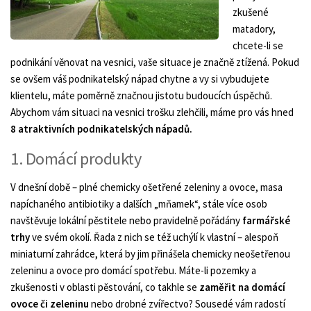
zkušené
matadory,
chcete-li se
podnikání věnovat na vesnici, vaše situace je značně ztížená. Pokud
se ovšem váš podnikatelský nápad chytne a vy si vybudujete
klientelu, máte poměrně značnou jistotu budoucích úspěchů.
Abychom vám situaci na vesnici trošku zlehčili, máme pro vás hned
8 atraktivních podnikatelských nápadů.
1. Domácí produkty
V dnešní době – plné chemicky ošetřené zeleniny a ovoce, masa
napíchaného antibiotiky a dalších „mňamek“, stále více osob
navštěvuje lokální pěstitele nebo pravidelně pořádány
farmářské
trhy
ve svém okolí. Řada z nich se též uchýlí k vlastní – alespoň
miniaturní zahrádce, která by jim přinášela chemicky neošetřenou
zeleninu a ovoce pro domácí spotřebu. Máte-li pozemky a
zkušenosti v oblasti pěstování, co takhle se
zaměřit na domácí
ovoce či zeleninu
nebo drobné zvířectvo? Sousedé vám radostí