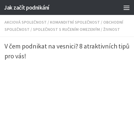
Jak začít podnikání
AKCIOVÁ SPOLEČNOST
/
KOMANDITNÍ SPOLEČNOST
/
OBCHODNÍ
SPOLEČNOST
/
SPOLEČNOST S RUČENÍM OMEZENÝM
/
ŽIVNOST
V čem podnikat na vesnici? 8 atraktivních tipů
pro vás!