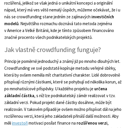
rozšířená, jelikož se však jedná o unikátní koncepci a originální
nápad, který má ves větě nemalý úspěch, můžeme očekávat, že i u
nás se crowdfunding stane jedním ze zajímavých
investičních
modelů
. Největšího rozmachu doznává tato metoda zejména
v Americe a Velké Británii, kde je tímto způsobem financováno
značné procento všech podnikatelských projektů.
Jak vlastně crowdfunding funguje?
Princip je poměrně jednoduchý a známý již po mnoho dlouhých let.
Crowdfunding ve své podstatě kopíruje metodu veřejné sbírky,
která by ovšem neměla mít charitativní charakter. Lidé dobrovolně
přispívají různými částkami, které se pohybují od několika korun, až
po mnohatisícové příspěvky. U každého projektu je
určena
základní částka
, s níž lze podnikatelský záměr realizovat v tzv.
základní verzi. Pokud projekt dané částky dosáhne, může být
realizován. V takovém případě je ovšem možno přispívat dál na jeho
rozšířenou verzi, která jeho zakladateli přináší další možnosti. Aby
měli
investoři
motivaci posílat finance na
rozšířenou verzi
,