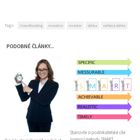
Tags:
Crowdfunding
investice
investor
sbírka
veřejná sbírka
PODOBNÉ ČLÁNKY...
Stanovte si podnikatelské cíle
pomocí metody SMART