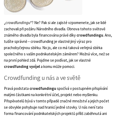
„
crowdfundingu
“? Ne? Pak si ale zajisté vzpomenete, jak se lidé
zachovali při požáru Národního divadla. Obnova tohoto světově
známého divadla byla financována právě díky
crowdfundingu
. Ano,
tušíte správně – crowdfunding je vlastně jiný výraz pro
prachobyčejnou sbírku. No jo, ale co má taková veřejná sbírka
společného s vaším podnikatelským záměrem? Možná více, než se
na první pohled zdá. Pojďme se podívat, jak se vlastně
crowdfunding vyvíjel
a komu může pomoci.
Crowdfunding u nás a ve světě
Pravá podstata
crowdfundingu
spočívá v postupném přispívání
malými částkami na konkrétní účel, projekt nebo myšlenku.
Přispěvatelů bývá v tomto případě značné množství a jejich počet
se obvykle pohybuje nad hranicí jedné stovky. U nás není tato
forma financování podnikatelských projektů příliš zaběhnutá ani