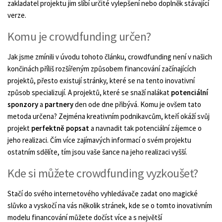
zakladatel projektu jim slíbí určité vylepšení nebo doplněk stávající
verze.
Komu je crowdfunding určen?
Jak jsme zmínili v úvodu tohoto článku, crowdfunding není v našich
končinách příliš rozšířeným způsobem financování začínajících
projektů, přesto existují stránky, které se na tento inovativní
způsob specializují. A projektů, které se snaží nalákat
potenciální
sponzory
a
partnery
den ode dne přibývá. Komu je ovšem tato
metoda určena? Zejména kreativním podnikavcům, kteří okáží svůj
projekt
perfektně popsat
a navnadit tak potenciální zájemce o
jeho realizaci. Čím více zajímavých informací o svém projektu
ostatním sdělíte, tím jsou vaše šance na jeho realizaci vyšší.
Kde si můžete crowdfunding vyzkoušet?
Stačí do svého internetového vyhledávače zadat ono magické
slůvko a vyskočí na vás několik stránek, kde se o tomto inovativním
modelu financování můžete dočíst více a s největší