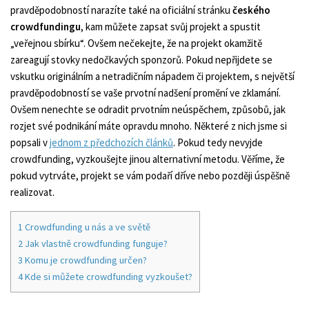
pravděpodobností narazíte také na oficiální stránku
českého
crowdfundingu
, kam můžete zapsat svůj projekt a spustit
„veřejnou sbírku“. Ovšem nečekejte, že na projekt okamžitě
zareagují stovky nedočkavých sponzorů. Pokud nepřijdete se
vskutku originálním a netradičním nápadem či projektem, s největší
pravděpodobností se vaše prvotní nadšení promění ve zklamání.
Ovšem nenechte se odradit prvotním neúspěchem, způsobů, jak
rozjet své podnikání máte opravdu mnoho. Některé z nich jsme si
popsali v
jednom z předchozích článků
. Pokud tedy nevyjde
crowdfunding, vyzkoušejte jinou alternativní metodu. Věříme, že
pokud vytrváte, projekt se vám podaří dříve nebo později úspěšně
realizovat.
1
Crowdfunding u nás a ve světě
2
Jak vlastně crowdfunding funguje?
3
Komu je crowdfunding určen?
4
Kde si můžete crowdfunding vyzkoušet?