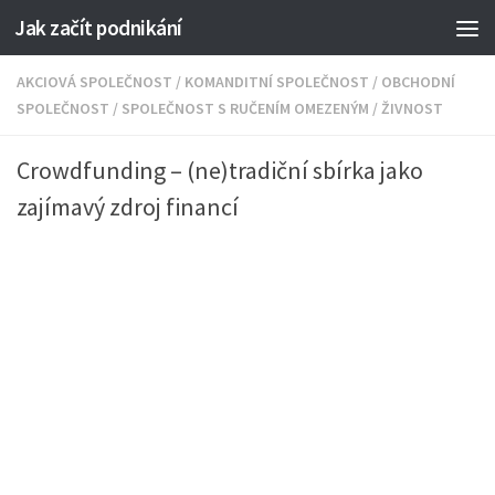
Jak začít podnikání
AKCIOVÁ SPOLEČNOST
/
KOMANDITNÍ SPOLEČNOST
/
OBCHODNÍ
SPOLEČNOST
/
SPOLEČNOST S RUČENÍM OMEZENÝM
/
ŽIVNOST
Crowdfunding – (ne)tradiční sbírka jako
zajímavý zdroj financí