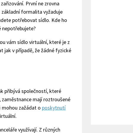
zařizování. První ne zrovna
o základní formalita vyžaduje
budete potřebovat sídlo. Kde ho
é nepotřebujete?
ou vám sídlo virtuální, které je z
 jak v případě, že žádné fyzické
.
k přibývá společností, které
ne, zaměstnance mají roztroušené
 si mohou zažádat o
poskytnutí
rtuální.
anceláře využívají. Z různých