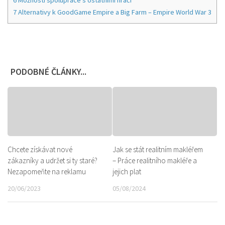
6
Možnosti spolupráce s ostatními hráči
7
Alternativy k GoodGame Empire a Big Farm – Empire World War 3
PODOBNÉ ČLÁNKY...
Chcete získávat nové
Jak se stát realitním makléřem
zákazníky a udržet si ty staré?
– Práce realitního makléře a
Nezapomeňte na reklamu
jejich plat
20/06/2023
05/08/2024