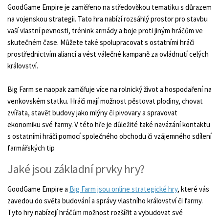
GoodGame Empire je zaměřeno na středověkou tematiku s důrazem
na vojenskou strategii. Tato hra nabízí rozsáhlý prostor pro stavbu
vaší vlastní pevnosti, trénink armády a boje proti jiným hráčům ve
skutečném čase. Můžete také spolupracovat s ostatními hráči
prostřednictvím aliancí a vést válečné kampaně za ovládnutí celých
království.
Big Farm se naopak zaměřuje více na rolnický život a hospodaření na
venkovském statku. Hráči mají možnost pěstovat plodiny, chovat
zvířata, stavět budovy jako mlýny či pivovary a spravovat
ekonomiku své farmy. V této hře je důležité také navázání kontaktu
s ostatními hráči pomocí společného obchodu či vzájemného sdílení
farmářských tip
Jaké jsou základní prvky hry?
GoodGame Empire a
Big Farm jsou online strategické hry
, které vás
zavedou do světa budování a správy vlastního království či farmy.
Tyto hry nabízejí hráčům možnost rozšířit a vybudovat své