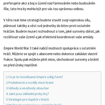
preferujete akci a boj o území nad farmováním nebo budováním
říše, tato hra by mohla být pro vás tou správnou volbou.
V této real-time strategii budete stavět svoji vojenskou sílu,
plánovat taktiky a vést své jednotky do bitev proti ostatním
hráčům. Budete muset rozhodnout o tom, jaké suroviny sbírat, jak
rozšiřovat vaše území a jak efektivně koordinovat vaše armády.
Empire World War 3 také nabízí možnosti spolupráce s ostatními
hráči. Můžete se spojit s aliancemi nebo dokonce zakládat vlastní
frakce. Spolu pak můžete plnit mise, obchodovat suroviny a bránit
se před útoky nepřátel.
1
Co je to GoodGame Empire a Big Farm?
2
Podobnosti a rozdíly mezi hrami
3
Výhody a nevýhody obou her
4
Jaké jsou základní prvky hry?
5
Strategie pro úspěch v hrách