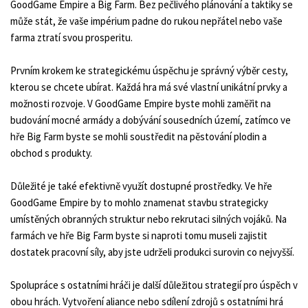
GoodGame Empire a Big Farm. Bez pečlivého plánování a taktiky se
může stát, že vaše impérium padne do rukou nepřátel nebo vaše
farma ztratí svou prosperitu.
Prvním krokem ke strategickému úspěchu je správný výběr cesty,
kterou se chcete ubírat. Každá hra má své vlastní unikátní prvky a
možnosti rozvoje. V GoodGame Empire byste mohli zaměřit na
budování mocné armády a dobývání sousedních území, zatímco ve
hře Big Farm byste se mohli soustředit na pěstování plodin a
obchod s produkty.
Důležité je také efektivně využít dostupné prostředky. Ve hře
GoodGame Empire by to mohlo znamenat stavbu strategicky
umístěných obranných struktur nebo rekrutaci silných vojáků. Na
farmách ve hře Big Farm byste si naproti tomu museli zajistit
dostatek pracovní síly, aby jste udrželi produkci surovin co nejvyšší.
Spolupráce s ostatními hráči je další důležitou strategií pro úspěch v
obou hrách. Vytvoření aliance nebo sdílení zdrojů s ostatními hrá