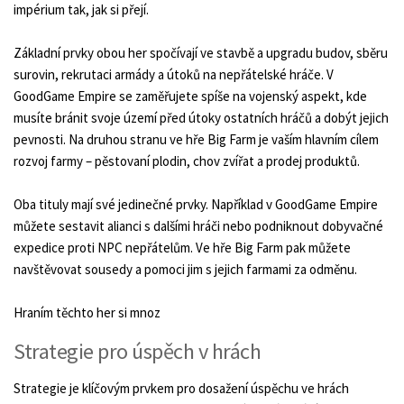
impérium tak, jak si přejí.
Základní prvky obou her spočívají ve stavbě a upgradu budov, sběru
surovin, rekrutaci armády a útoků na nepřátelské hráče. V
GoodGame Empire se zaměřujete spíše na vojenský aspekt, kde
musíte bránit svoje území před útoky ostatních hráčů a dobýt jejich
pevnosti. Na druhou stranu ve hře Big Farm je vaším hlavním cílem
rozvoj farmy – pěstovaní plodin, chov zvířat a prodej produktů.
Oba tituly mají své jedinečné prvky. Například v GoodGame Empire
můžete sestavit alianci s dalšími hráči nebo podniknout dobyvačné
expedice proti NPC nepřátelům. Ve hře Big Farm pak můžete
navštěvovat sousedy a pomoci jim s jejich farmami za odměnu.
Hraním těchto her si mnoz
Strategie pro úspěch v hrách
Strategie je klíčovým prvkem pro dosažení úspěchu ve hrách