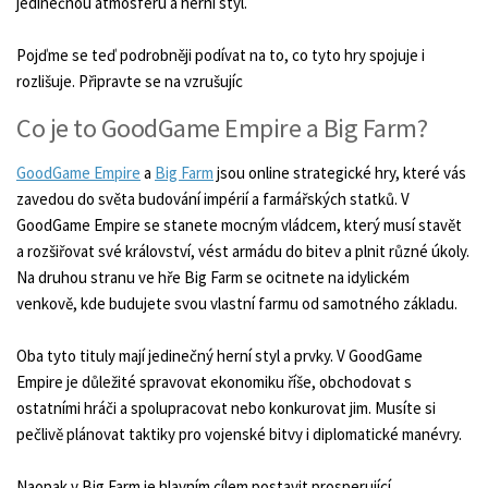
jedinečnou atmosféru a herní styl.
Pojďme se teď podrobněji podívat na to, co tyto hry spojuje i
rozlišuje. Připravte se na vzrušujíc
Co je to GoodGame Empire a Big Farm?
GoodGame Empire
a
Big Farm
jsou online strategické hry, které vás
zavedou do světa budování impérií a farmářských statků. V
GoodGame Empire se stanete mocným vládcem, který musí stavět
a rozšiřovat své království, vést armádu do bitev a plnit různé úkoly.
Na druhou stranu ve hře Big Farm se ocitnete na idylickém
venkově, kde budujete svou vlastní farmu od samotného základu.
Oba tyto tituly mají jedinečný herní styl a prvky. V GoodGame
Empire je důležité spravovat ekonomiku říše, obchodovat s
ostatními hráči a spolupracovat nebo konkurovat jim. Musíte si
pečlivě plánovat taktiky pro vojenské bitvy i diplomatické manévry.
Naopak v Big Farm je hlavním cílem postavit prosperující