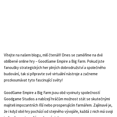
Vítejte na našem blogu, milí čtenáři! Dnes se zaměříme na dvě
oblíbené online hry – GoodGame Empire a Big Farm. Pokud jste
fanoušky strategických her plných dobrodružství a společného
budování, tak si připravte své virtuální nástroje a začneme
prozkoumávat tyto fascinující světy!
GoodGame Empire a Big Farm jsou obě vyvinuty společností
Goodgame Studios a nabízejí hráčům možnost stát se skutečnými
majiteli impozantních říší nebo prosperujícím farmářem. Zajímavé je,
že i když obě hry pochází od stejného vývojáře, každá z nich má svoji