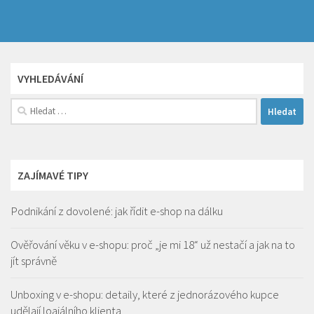
VYHLEDÁVÁNÍ
Vyhledávání
ZAJÍMAVÉ TIPY
Podnikání z dovolené: jak řídit e-shop na dálku
Ověřování věku v e-shopu: proč „je mi 18“ už nestačí a jak na to
jít správně
Unboxing v e-shopu: detaily, které z jednorázového kupce
udělají loajálního klienta