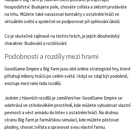
hospodářství. Budujete pole, chováte zvířata a sklizeň prodáváte
na trhu. Můžete také navazovat kontakty s ostatními hráči ve
virtuálním světě a společně se podporovat při splňování úkolů.
Co je skutečně zajímavé na těchto hrách, je jejich dlouhodobý
charakter. Budování a rozšiřování
Podobnosti a rozdíly mezi hrami
GoodGame Empire a Big Farm jsou obě online strategické hry, které
přitahují miliony hráčů po celém světě. I když se zdají být podobné,
existuje mezi nimi řada rozdílů.
Jedním z hlavních rozdílů je zaměření her. GoodGame Empire se
odehrává ve středověkém prostředí, kde můžete vybudovat vlastní
pevnosti a vést armádu do bitev s ostatními hráči. Na druhou
stranu Big Farm je farmářskou simulací, kde můžete pěstovat
plodiny, chovat zvířata a spravovat svou vlastní farmu.