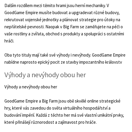
Dalším rozdílem mezi těmito hrami jsou herní mechaniky. V
GoodGame Empire musíte budovat a upgradevat různé budovy,
rekrutovat vojenské jednotky a plánovat strategie pro útoky na
nepřátelské pevnosti. Naopak v Big Farm se zaměřujete na péči o
vaše rostliny a zvířata, obchod s produkty a spolupráci s ostatními
hráči.
Oba tyto tituly mají také své výhody i nevýhody. GoodGame Empire
nabídne naprosto epický pocit ze stavby impozantního královstv
Výhody a nevýhody obou her
Výhody a nevýhody obou her
GoodGame Empire a Big Farm jsou obě skvělé online strategické
hry, které vás zavedou do světa virtuálního hospodářství a
budování impérií. Každá z těchto her má své vlastní unikátní prvky,
které přinášejí různorodost a zajímavost pro hráče.