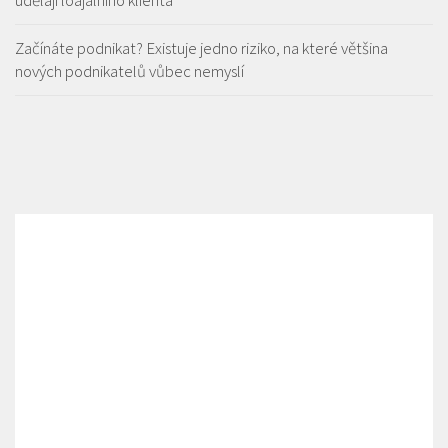
udělají loajálního klienta
Začínáte podnikat? Existuje jedno riziko, na které většina
nových podnikatelů vůbec nemyslí