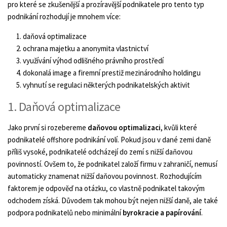
pro které se zkušenější a prozíravější podnikatele pro tento typ
podnikání rozhodují je mnohem více:
daňová optimalizace
ochrana majetku a anonymita vlastnictví
využívání výhod odlišného právního prostředí
dokonalá image a firemní prestiž mezinárodního holdingu
vyhnutí se regulaci některých podnikatelských aktivit
1. Daňová optimalizace
Jako první si rozebereme
daňovou optimalizaci
, kvůli které
podnikatelé offshore podnikání volí. Pokud jsou v dané zemi daně
příliš vysoké, podnikatelé odcházejí do zemí s nižší daňovou
povinností. Ovšem to, že podnikatel založí firmu v zahraničí, nemusí
automaticky znamenat nižší daňovou povinnost. Rozhodujícím
faktorem je odpověď na otázku, co vlastně podnikatel takovým
odchodem získá. Důvodem tak mohou být nejen nižší daně, ale také
podpora podnikatelů nebo minimální
byrokracie a papírování
.