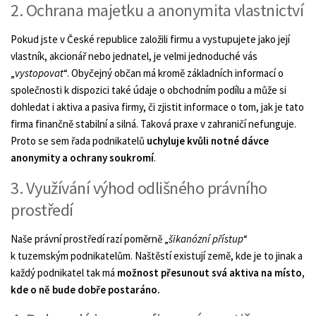
2. Ochrana majetku a anonymita vlastnictví
Pokud jste v České republice založili firmu a vystupujete jako její
vlastník, akcionář nebo jednatel, je velmi jednoduché vás
„
vystopovat
“. Obyčejný občan má kromě základních informací o
společnosti k dispozici také údaje o obchodním podílu a může si
dohledat i aktiva a pasiva firmy, či zjistit informace o tom, jak je tato
firma finančně stabilní a silná. Taková praxe v zahraničí nefunguje.
Proto se sem řada podnikatelů
uchyluje kvůli notné dávce
anonymity a ochrany soukromí
.
3. Využívání výhod odlišného právního
prostředí
Naše právní prostředí razí poměrně „
šikanózní přístup
“
k tuzemským podnikatelům. Naštěstí existují země, kde je to jinak a
každý podnikatel tak má
možnost přesunout svá aktiva na místo,
kde o ně bude dobře postaráno.