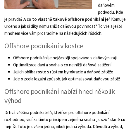
daňovém
podvodu. Kde
je pravda?
A co to vlastně takové offshore podnikání je
? Komu je
určeno a jak si díky němu snížit daňovou povinnost? To vše a ještě
mnohem více vám prozradíme na následujících řádcích.
Offshore podnikání v kostce
Offshore podnikání je nejčastěji spojováno s daňovými ráji
Optimalizace daní a snaha o co nejnižší daňové zatížení
Jejich obliba roste s růstem byrokracie a daňové zátěže
Jde o zcela legální způsob, jak optimalizovat daňovou zátěž
Offshore podnikání nabízí hned několik
výhod
Drtivá většina podnikatelů, kteří se pro offshore podnikání
rozhodnou, vidí za tímto principem zejména snahu „
srazit
“
daně co
nejníž
. Toto je ovšem jedna, nikoli jediná výhoda. Důvodů a výhod,