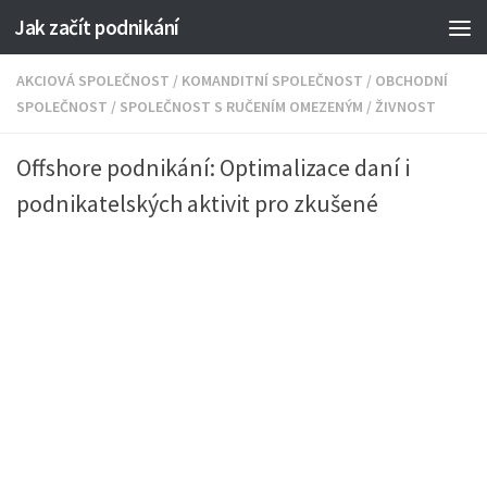
Jak začít podnikání
AKCIOVÁ SPOLEČNOST
/
KOMANDITNÍ SPOLEČNOST
/
OBCHODNÍ
SPOLEČNOST
/
SPOLEČNOST S RUČENÍM OMEZENÝM
/
ŽIVNOST
Offshore podnikání: Optimalizace daní i
podnikatelských aktivit pro zkušené