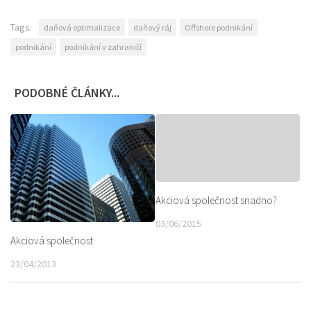
Tags:
daňová optimalizace
daňový ráj
Offshore podnikání
podnikání
podnikání v zahraničí
PODOBNÉ ČLÁNKY...
Akciová společnost snadno?
03/06/2015
Akciová společnost
23/04/2013