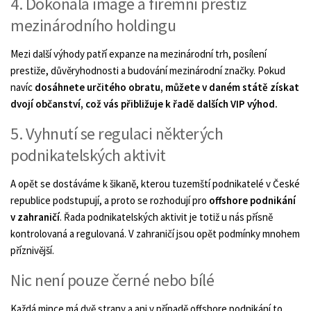
4. Dokonalá image a firemní prestiž
mezinárodního holdingu
Mezi další výhody patří expanze na mezinárodní trh, posílení
prestiže, důvěryhodnosti a budování mezinárodní značky. Pokud
navíc
dosáhnete určitého obratu, můžete v daném státě získat
dvojí občanství, což vás přibližuje k řadě dalších VIP výhod.
5. Vyhnutí se regulaci některých
podnikatelských aktivit
A opět se dostáváme k šikaně, kterou tuzemští podnikatelé v České
republice podstupují, a proto se rozhodují pro
offshore podnikání
v zahraničí
. Řada podnikatelských aktivit je totiž u nás přísně
kontrolovaná a regulovaná. V zahraničí jsou opět podmínky mnohem
příznivější.
Nic není pouze černé nebo bílé
Každá mince má dvě strany a ani v případě offshore podnikání to