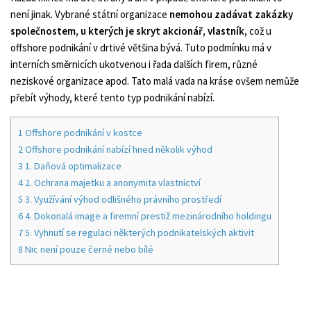
není jinak. Vybrané státní organizace
nemohou zadávat zakázky
společnostem, u kterých je skryt akcionář, vlastník,
což u
offshore podnikání v drtivé většina bývá. Tuto podmínku má v
interních směrnicích ukotvenou i řada dalších firem, různé
neziskové organizace apod. Tato malá vada na kráse ovšem nemůže
přebít výhody, které tento typ podnikání nabízí.
1
Offshore podnikání v kostce
2
Offshore podnikání nabízí hned několik výhod
3
1. Daňová optimalizace
4
2. Ochrana majetku a anonymita vlastnictví
5
3. Využívání výhod odlišného právního prostředí
6
4. Dokonalá image a firemní prestiž mezinárodního holdingu
7
5. Vyhnutí se regulaci některých podnikatelských aktivit
8
Nic není pouze černé nebo bílé