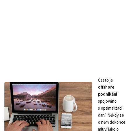
Často je
offshore
podnikání
spojováno
s optimalizací
daní. Někdy se
o něm dokonce
mluví jako o