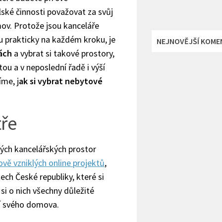
ské činnosti považovat za svůj
ov. Protože jsou kanceláře
 prakticky na každém kroku, je
NEJNOVĚJŠÍ KOME
ách
a vybrat si takové prostory,
ou a v neposlední řadě i výší
me, j
ak si vybrat nebytové
tře
ých kancelářských prostor
ově vzniklých online projektů
,
ech České republiky, které si
si o nich všechny důležité
lí svého domova.