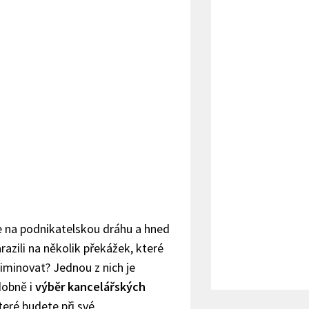
se na podnikatelskou dráhu a hned
razili na několik překážek, které
liminovat? Jednou z nich je
obně i
výběr kancelářských
které budete při své