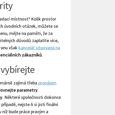
rity
edací místnost? Kolik prostor
ích úvodních otázek, můžete se
enu, mějte na paměti, že za
itelných důvodů zaplatíte více,
tranu však
kancelář situovaná na
tenciálních zákazníků
.
 vybírejte
primárně zajímá třeba
pronájem
rovnejte parametry
ky
. Některé společnosti dokonce
řípadě, nejste-li si jisti finální
 v níž bude práce pravým a