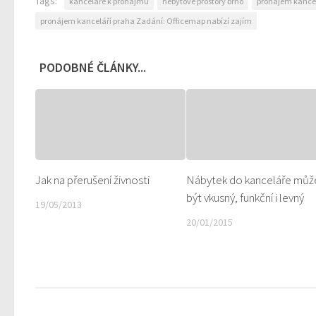
Tags:
kanceláře k pronájmu
nebytové prostory brno
pronájem kance
pronájem kanceláří praha Zadání: Officemap nabízí zajím
PODOBNÉ ČLÁNKY...
Jak na přerušení živnosti
Nábytek do kanceláře můž
být vkusný, funkční i levný
19/05/2013
20/01/2015