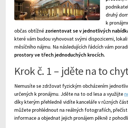
podnikatel
druhý dom
k pronájmu
občas obtížné
zorientovat se v jednotlivých nabídk
které vám budou vyhovovat svými dispozicemi, lokalit
měsíčního nájmu. Na následujících řádcích vám poradí
prostory ve třech jednoduchých krocích.
Krok č. 1 – jděte na to chy
Nemusíte se zdržovat fyzickým obcházením jednotliv
určených k pronájmu. Jděte na to od lesa a využijte
n
díky kterým přehledně vidíte kanceláře v různých část
můžete prohlédnout na reálných fotografiích, přečíst 
informace a objednat jejich pronájem pěkně z pohod