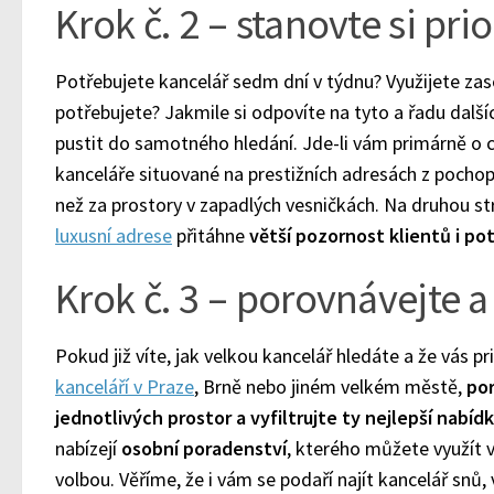
Krok č. 2 – stanovte si prio
Potřebujete kancelář sedm dní v týdnu? Využijete zas
potřebujete? Jakmile si odpovíte na tyto a řadu dalš
pustit do samotného hledání. Jde-li vám primárně o c
kanceláře situované na prestižních adresách z pochop
než za prostory v zapadlých vesničkách. Na druhou s
luxusní adrese
přitáhne
větší pozornost klientů i po
Krok č. 3 – porovnávejte a
Pokud již víte, jak velkou kancelář hledáte a že vás 
kanceláří v Praze
, Brně nebo jiném velkém městě,
po
jednotlivých prostor a vyfiltrujte ty nejlepší nabíd
nabízejí
osobní poradenství
, kterého můžete využít v p
volbou. Věříme, že i vám se podaří najít kancelář snů,