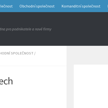
olečnost
Obchodní společnost
Komanditní společnost
na pro podnikatele a nové firmy
HODNÍ SPOLEČNOST
/
řech