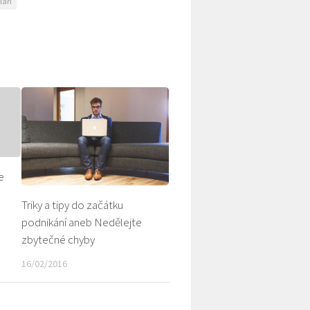
láří
e
Triky a tipy do začátku
podnikání aneb Nedělejte
zbytečné chyby
16/02/2016