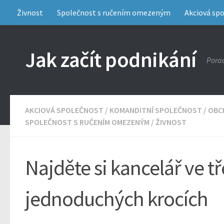
Živnost
Společnost s ručením omezeným
Akciová sp
Jak začít podnikání
Porad
AKCIOVÁ SPOLEČNOST
/
KOMANDITNÍ SPOLEČNOST
/
OBC
SPOLEČNOST S RUČENÍM OMEZENÝM
/
ŽIVNOST
Najděte si kancelář ve t
jednoduchých krocích