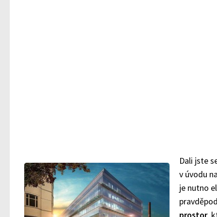
Dali jste 
v úvodu na
je nutno e
pravděpod
prostor
, 