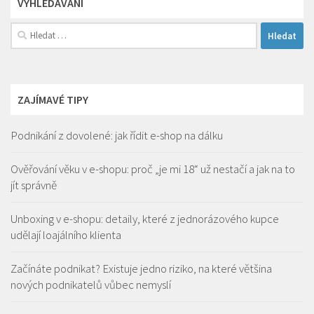
VYHLEDÁVÁNÍ
Vyhledávání
ZAJÍMAVÉ TIPY
Podnikání z dovolené: jak řídit e-shop na dálku
Ověřování věku v e-shopu: proč „je mi 18“ už nestačí a jak na to
jít správně
Unboxing v e-shopu: detaily, které z jednorázového kupce
udělají loajálního klienta
Začínáte podnikat? Existuje jedno riziko, na které většina
nových podnikatelů vůbec nemyslí