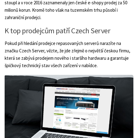
stoupl a v roce 2016 zaznamenaly jen české e-shopy prodej za 50
milionů korun. Kromě toho však na tuzemském trhu působí i
zahraniční prodejci.
K top prodejcům patří Czech Server
Pokud při hledání prodejce repasovaných serverů narazíte na
značku Czech Server, vězte, že jde zřejmě o největší českou firmu,
která se zabývá prodejem nového i staršího hardwaru a garantuje
špičkový technický stav všech zařízení v nabídce.