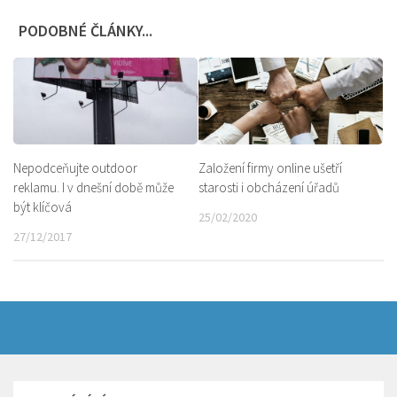
PODOBNÉ ČLÁNKY...
Nepodceňujte outdoor
Založení firmy online ušetří
reklamu. I v dnešní době může
starosti i obcházení úřadů
být klíčová
25/02/2020
27/12/2017