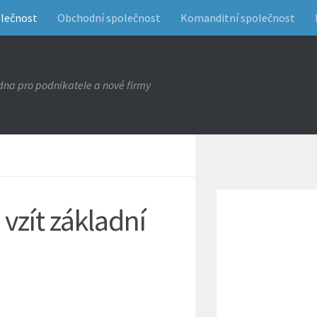
olečnost
Obchodní společnost
Komanditní společnost
na pro podnikatele a nové firmy
vzít základní