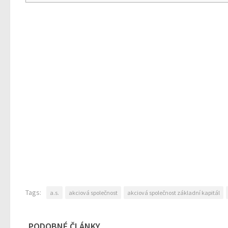
Tags:
a.s.
akciová společnost
akciová společnost základní kapitál
PODOBNÉ ČLÁNKY...