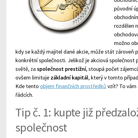
původní úp
obchodním
rozdělen 
obchodovat
možno obc
kdy se každý majitel dané akcie, může stát zároveň 
konkrétní společnosti. Jelikož je akciová společnost 
světě, za
společnost prestižní
, stoupá počet zájemců
ovšem limituje
základní kapitál
, který v tomto případ
Kde tento
objem finančních prostředků
vzít? To vám 
řádcích.
Tip č. 1: kupte již předza
společnost