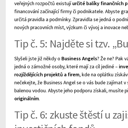
veřejných rozpočtů existují
určité balíky finančních 
financování začínající firmy či podnikatele. Abyste gr
určitá pravidla a podmínky. Zpravidla se jedná o podn
nových pracovních míst, výzkum či vývoj a inovace neb
Tip č. 5: Najděte si tzv. „
Slyšeli jste již někdy o
Business Angels
? Že ne? Pak 
jedná o zámožné osoby, které mají za cíl jediné –
inve
rozjíždějících projektů a firem
, kde na oplátku získáv
nečekejte, že Business Angel se o vás bude zajímat v 
balenou vodou. Abyste jeho podporu získali, musíte př
originálním
.
Tip č. 6: zkuste štěstí u za