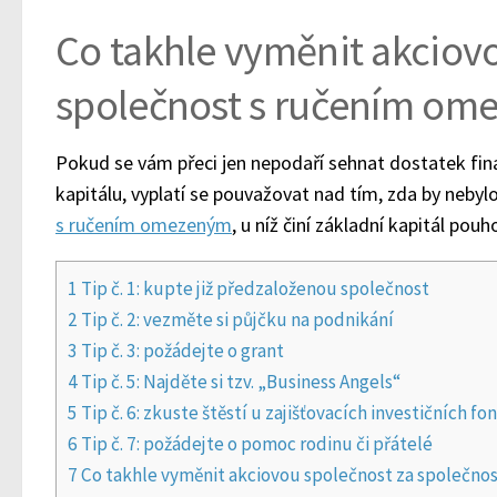
Co takhle vyměnit akciov
společnost s ručením om
Pokud se vám přeci jen nepodaří sehnat dostatek fina
kapitálu, vyplatí se pouvažovat nad tím, zda by nebyl
s ručením omezeným
, u níž činí základní kapitál pou
1
Tip č. 1: kupte již předzaloženou společnost
2
Tip č. 2: vezměte si půjčku na podnikání
3
Tip č. 3: požádejte o grant
4
Tip č. 5: Najděte si tzv. „Business Angels“
5
Tip č. 6: zkuste štěstí u zajišťovacích investičních fo
6
Tip č. 7: požádejte o pomoc rodinu či přátelé
7
Co takhle vyměnit akciovou společnost za společn