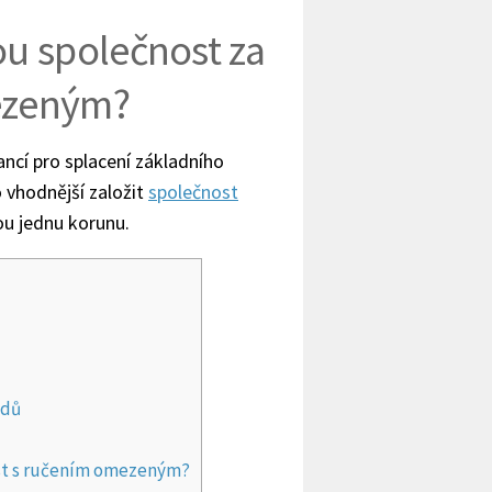
ou společnost za
ezeným?
ncí pro splacení základního
o vhodnější založit
společnost
hou jednu korunu.
ndů
ost s ručením omezeným?