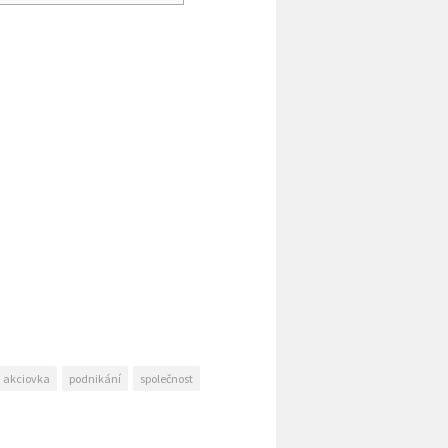
akciovka
podnikání
společnost