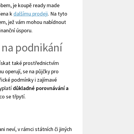
obem, je koupě ready made
rčena k
dalšímu prodeji
. Na tyto
firem, jež vám mohou nabídnout
inanční úsporu.
u na podnikání
získat také prostřednictvím
u operují, se na půjčky pro
fické podmínky i zajímavé
yplatí
důkladné porovnávání a
co se třpytí.
 neví, v rámci státních či jiných