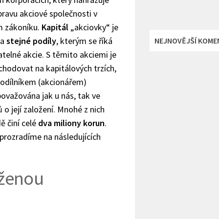
ravu akciové společnosti v
 zákoníku.
Kapitál
„akciovky“ je
na
stejné podíly
, kterým se říká
NEJNOVĚJŠÍ KOME
elné akcie. S těmito akciemi je
hodovat na kapitálových trzích,
podílníkem (akcionářem)
považována jak u nás, tak ve
 o její založení. Mnohé z nich
ě činí celé
dva miliony korun
.
prozradíme na následujících
loženou