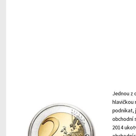
Jednou z o
hlavičkou 
podnikat, 
obchodní s
2014 ukot
obchodních