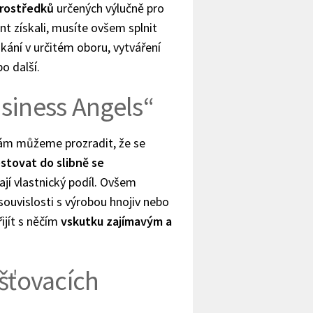
prostředků
určených výlučně pro
ant získali, musíte ovšem splnit
ikání v určitém oboru, vytváření
o další.
Business Angels“
vám můžeme prozradit, že se
stovat do slibně se
ají vlastnický podíl. Ovšem
souvislosti s výrobou hnojiv nebo
ijít s něčím
vskutku zajímavým a
jišťovacích