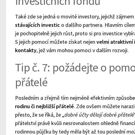
investičních fondů
Také zde se jedná o movité investory, jejichž zájmem
stávajících investic
o dalšího partnera. Hlavním cílem
je pochopitelně jejich růst, proto si pro investice vybí
S jejich pomocí můžete získat nejen
velmi atraktivní 
kontakty
, jež vám mohou pomoci v dalším rozvoji.
Tip č. 7: požádejte o pomo
přátelé
Posledním a zřejmě tím nejméně efektivním způsobe
rodinu či nejbližší přátelé
. Zde ovšem můžete narazit 
přesto, že se říká, že „
dobré účty dělají dobré přátelé
přátelství právě kvůli nesrovnalostem ohledně financí
rodinnou půjčku by tedy měla být až tou poslední mo