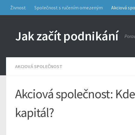
Živnost
Společnost s ručením omezeným
Akciová sp
Jak začít podnikání
Porad
AKCIOVÁ SPOLEČNOST
Akciová společnost: Kde 
kapitál?