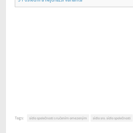
Tags:
sídlo společnosti s ručením omezeným
sídlo sro. sídlo společnosti