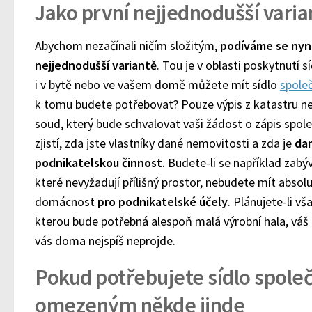
Jako první nejjednodušší varia
Abychom nezačínali ničím složitým,
podíváme se nyn
nejjednodušší variantě
. Tou je v oblasti poskytnutí 
i v bytě nebo ve vašem domě můžete mít sídlo
spole
k tomu budete potřebovat? Pouze výpis z katastru ne
soud, který bude schvalovat vaši žádost o zápis spole
zjistí, zda jste vlastníky dané nemovitosti a zda je
dan
podnikatelskou činnost
. Budete-li se například zab
které nevyžadují přílišný prostor, nebudete mít absol
domácnost
pro podnikatelské účely
. Plánujete-li v
kterou bude potřebná alespoň malá výrobní hala, vá
vás doma nejspíš neprojde.
Pokud potřebujete sídlo spole
omezeným někde jinde