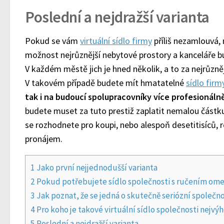
Poslední a nejdražší varianta
Pokud se vám
virtuální sídlo firmy
příliš nezamlouvá,
možnost nejrůznější nebytové prostory a kanceláře bu
V každém městě jich je hned několik, a to za nejrůzně
V takovém případě budete mít hmatatelné
sídlo firm
tak i na budoucí spolupracovníky více profesionáln
budete muset za tuto prestiž zaplatit nemalou částku
se rozhodnete pro koupi, nebo alespoň desetitisíců, 
pronájem.
1
Jako první nejjednodušší varianta
2
Pokud potřebujete sídlo společnosti s ručením om
3
Jak poznat, že se jedná o skutečně seriózní společn
4
Pro koho je takové virtuální sídlo společnosti nejvý
5
Poslední a nejdražší varianta