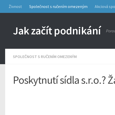
Živnost
Společnost s ručením omezeným
Akciová sp
Jak začít podnikání
Porad
SPOLEČNOST S RUČENÍM OMEZENÝM
Poskytnutí sídla s.r.o.?