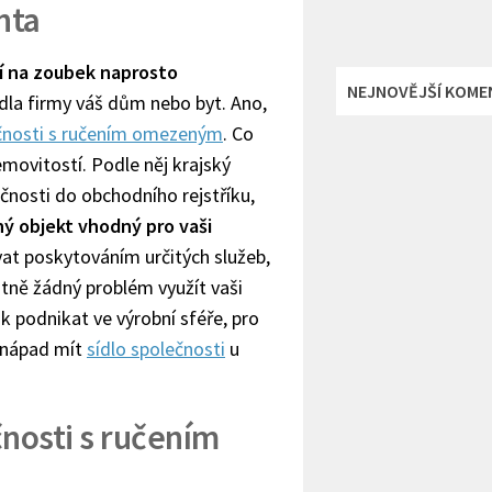
nta
í na zoubek naprosto
NEJNOVĚJŠÍ KOME
sídla firmy váš dům nebo byt. Ano,
čnosti s ručením omezeným
. Co
movitostí. Podle něj krajský
čnosti do obchodního rejstříku,
ý objekt vhodný pro vaši
ývat poskytováním určitých služeb,
utně žádný problém využít vaši
šak podnikat ve výrobní sféře, pro
š nápad mít
sídlo společnosti
u
čnosti s ručením