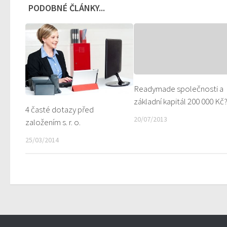
PODOBNÉ ČLÁNKY...
Readymade společnosti a
základní kapitál 200 000 Kč
4 časté dotazy před
20/07/2013
založením s. r. o.
25/03/2014