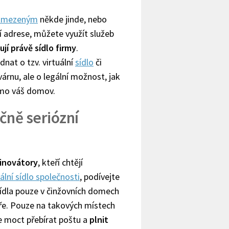
 omezeným
někde jinde, nebo
ní adrese, můžete využít služeb
jí právě sídlo firmy
.
nat o tzv. virtuální
sídlo
či
várnu, ale o legální možnost, jak
mo váš domov.
čně seriózní
 inovátory
, kteří chtějí
uální sídlo společnosti
, podívejte
sídla pouze v činžovních domech
ře. Pouze na takových místech
te moct přebírat poštu a
plnit