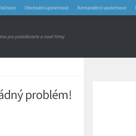
olečnost
Obchodní společnost
Komanditní společnost
na pro podnikatele a nové firmy
 Žádný problém!