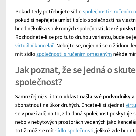
Pokud tedy potřebujete sídlo
společnosti s ručením
pokud si nepřejete umístit sídlo společnosti na vlast
hned několika soukromých společností,
které poskytu
Rozhodnete-li se pro tuto druhou variantu, bude se jed
virtuální kancelář
. Nebojte se, nejedná se o žádnou le
mít sídlo
společnosti s ručením omezeným
někde mi
Jak poznat, že se jedná o skute
společnost?
Samozřejmě si i tato
oblast našla své podvodníky a
zbohatnout na úkor druhých. Chcete-li si sjednat
virt
se v prvé řadě na to, zda daná společnost poskytuje 
nebo v nebytových prostorách vedených jako kancelá
totiž můžete mít
sídlo společnosti
, jelikož zde bude