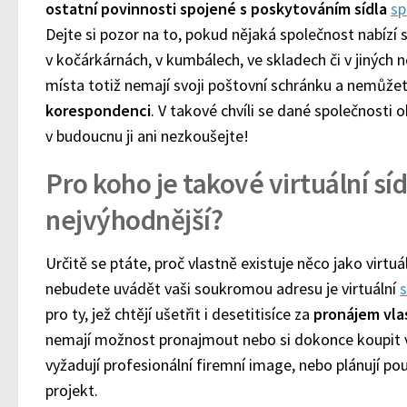
ostatní povinnosti spojené
s poskytováním sídla
sp
Dejte si pozor na to, pokud nějaká společnost nabízí s
v kočárkárnách, v kumbálech, ve skladech či v jiných
místa totiž nemají svoji poštovní schránku a nemůžet
korespondenci
. V takové chvíli se dané společnosti
v budoucnu ji ani nezkoušejte!
Pro koho je takové virtuální sí
nejvýhodnější?
Určitě se ptáte, proč vlastně existuje něco jako virtu
nebudete uvádět vaši soukromou adresu je virtuální
s
pro ty, jež chtějí ušetřit i desetitisíce za
pronájem vla
nemají možnost pronajmout nebo si dokonce koupit vla
vyžadují profesionální firemní image, nebo plánují p
projekt.