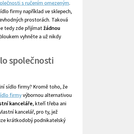
olečnosti s ručením omezeným
.
ídlo firmy například ve sklepech,
 nevhodných prostorách. Taková
e tedy zde přijímat
žádnou
 obloukem vyhněte a už nikdy
dlo společnosti
ální sídlo firmy? Kromě toho, že
ídlo firmy
výbornou alternativou
stní kanceláře
, kteří třeba ani
stní kancelář, pro ty, jež
ouze krátkodobý podnikatelský