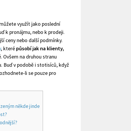
 můžete využít jako poslední
ď k pronájmu, nebo k prodeji.
jší ceny nebo další podmínky.
y
, které
působí jak na klienty,
ě
. Ovšem na druhou stranu
. Buď v podobě i stotisíců, když
rozhodnete-li se pouze pro
ezeným někde jinde
ost?
hodnější?