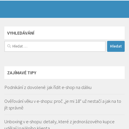
VYHLEDÁVÁNÍ
Vyhledávání
ZAJÍMAVÉ TIPY
Podnikání z dovolené: jak řídit e-shop na dálku
Ověřování věku v e-shopu: proč „je mi 18“ už nestačí a jak na to
jít správně
Unboxing v e-shopu: detaily, které z jednorázového kupce
udělají loajálního klienta