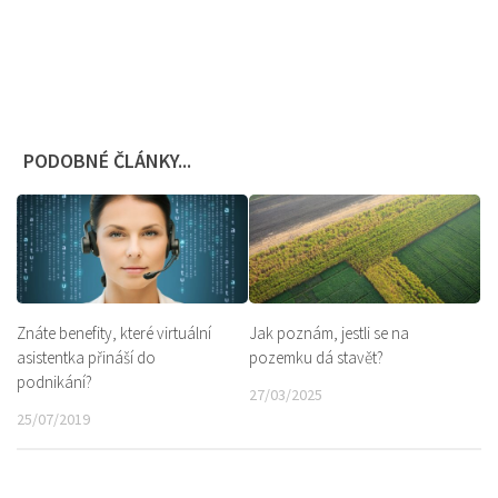
PODOBNÉ ČLÁNKY...
Znáte benefity, které virtuální
Jak poznám, jestli se na
asistentka přináší do
pozemku dá stavět?
podnikání?
27/03/2025
25/07/2019