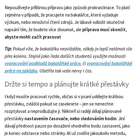
Nepoužívejte přílišnou přípravu jako způsob prokrastinace. To platí
zejména v případě, že pracujete na bakalářce, která vyžaduje
výzkum, nebo množství čtení zdrojů. Je lákavé odložit skutečné
napsání tím, že budete více zkoumat, ale
příprava musí skončit,
abyste mohli začít pracovat
Tip:
Pokud víte, že bakalářku nezvládáte, někdy je lepší nelámat vše
přes koleno. Stejně jako řada dalších studentů využijte možnosti
vypracování podkladů bakalářské práce
, či
vypracování bakalářské
práce na zakázku
. Ušetříte tak vaše nervy i čas.
Držte si tempo a plánujte krátké přestávky
I když musíte pracovat rychle, občas si v psaní udělejte krátkou
přestávku, zvláště pokud se zaseknete – jen se nenechte
rozptylovat a neprodlužujte ji. Někteří si raději dělají plánované
přestávky
nastavením časovače, nebo sledováním hodin
. Jiní
dávají přednost pauze po dosažení vhodného bodu zastavení, jako
je konec odstavce nebo stránky. Ať už zvolíte jakoukoliv metodu,