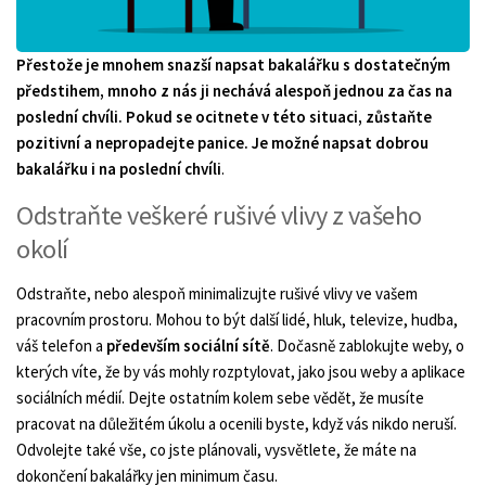
Přestože je mnohem snazší napsat bakalářku s dostatečným
předstihem, mnoho z nás ji nechává alespoň jednou za čas na
poslední chvíli. Pokud se ocitnete v této situaci, zůstaňte
pozitivní a nepropadejte panice. Je možné napsat dobrou
bakalářku i na poslední chvíli
.
Odstraňte veškeré rušivé vlivy z vašeho
okolí
Odstraňte, nebo alespoň minimalizujte rušivé vlivy ve vašem
pracovním prostoru. Mohou to být další lidé, hluk, televize, hudba,
váš telefon a
především sociální sítě
. Dočasně zablokujte weby, o
kterých víte, že by vás mohly rozptylovat, jako jsou weby a aplikace
sociálních médií. Dejte ostatním kolem sebe vědět, že musíte
pracovat na důležitém úkolu a ocenili byste, když vás nikdo neruší.
Odvolejte také vše, co jste plánovali, vysvětlete, že máte na
dokončení bakalářky jen minimum času.