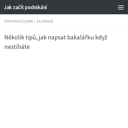
Jak začít podnikání
DOPORUČUJEME
/
ZAJÍMAVÉ
Několik tipů, jak napsat bakalářku když
nestíháte