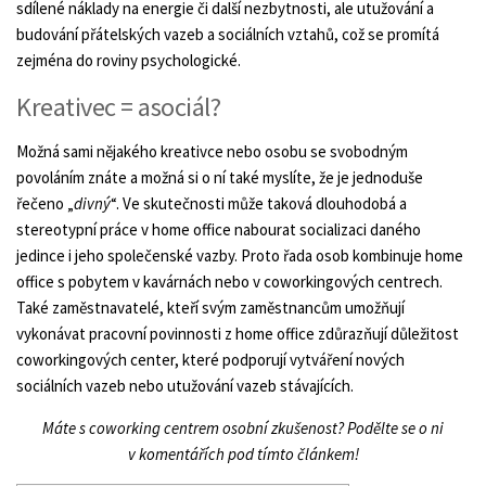
sdílené náklady na energie či další nezbytnosti, ale utužování a
budování přátelských vazeb a sociálních vztahů, což se promítá
zejména do roviny psychologické.
Kreativec = asociál?
Možná sami nějakého kreativce nebo osobu se svobodným
povoláním znáte a možná si o ní také myslíte, že je jednoduše
řečeno „
divný
“. Ve skutečnosti může taková dlouhodobá a
stereotypní práce v home office nabourat socializaci daného
jedince i jeho společenské vazby. Proto řada osob kombinuje home
office s pobytem v kavárnách nebo v coworkingových centrech.
Také zaměstnavatelé, kteří svým zaměstnancům umožňují
vykonávat pracovní povinnosti z home office zdůrazňují důležitost
coworkingových center, které podporují vytváření nových
sociálních vazeb nebo utužování vazeb stávajících.
Máte s coworking centrem osobní zkušenost? Podělte se o ni
v komentářích pod tímto článkem!