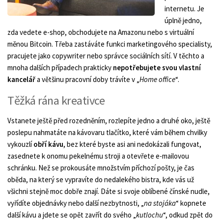
internetu. Je
úplně jedno,
zda vedete e-shop, obchodujete na Amazonu nebo s virtuální
měnou Bitcoin. Třeba zastáváte funkci marketingového specialisty,
pracujete jako copywriter nebo správce sociálních sítí. V těchto a
mnoha dalších případech prakticky
nepotřebujete svou vlastní
kancelář
a většinu pracovní doby trávíte v „
Home office
“.
Těžká rána kreativce
Vstanete ještě před rozedněním, rozlepíte jedno a druhé oko, ještě
poslepu nahmatáte na kávovaru tlačítko, které vám během chvilky
vykouzlí
obří kávu
, bez které byste asi ani nedokázali fungovat,
zasednete k onomu pekelnému stroji a otevřete e-mailovou
schránku. Než se prokousáte množstvím příchozí pošty, je čas
oběda, na který se vypravíte do nedalekého bistra, kde vás už
všichni stejně moc dobře znají. Dáte si svoje oblíbené čínské nudle,
vyřídíte objednávky nebo další nezbytnosti, „
na stojáka
“ kopnete
další kávu a jdete se opět zavřít do svého „
kutlochu
“, odkud zpět do