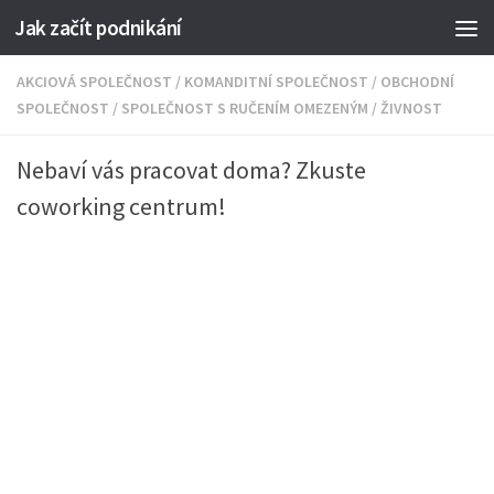
Jak začít podnikání
AKCIOVÁ SPOLEČNOST
/
KOMANDITNÍ SPOLEČNOST
/
OBCHODNÍ
SPOLEČNOST
/
SPOLEČNOST S RUČENÍM OMEZENÝM
/
ŽIVNOST
Nebaví vás pracovat doma? Zkuste
coworking centrum!