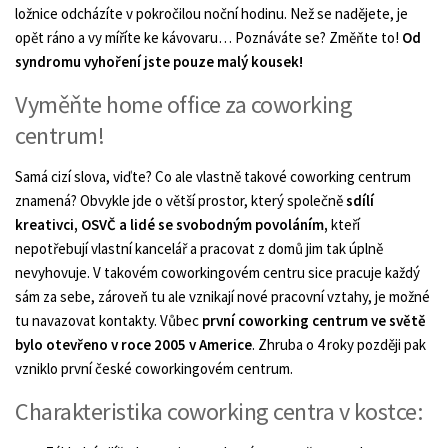
ložnice odcházíte v pokročilou noční hodinu. Než se nadějete, je
opět ráno a vy míříte ke kávovaru… Poznáváte se? Změňte to!
Od
syndromu vyhoření jste pouze malý kousek!
Vyměňte home office za coworking
centrum!
Samá cizí slova, viďte? Co ale vlastně takové coworking centrum
znamená? Obvykle jde o větší prostor, který společně
sdílí
kreativci, OSVČ a lidé se svobodným povoláním,
kteří
nepotřebují vlastní kancelář a pracovat z domů jim tak úplně
nevyhovuje. V takovém coworkingovém centru sice pracuje každý
sám za sebe, zároveň tu ale vznikají nové pracovní vztahy, je možné
tu navazovat kontakty. Vůbec
první coworking centrum ve světě
bylo otevřeno v roce 2005 v Americe
. Zhruba o 4 roky později pak
vzniklo první české coworkingovém centrum.
Charakteristika coworking centra v kostce: