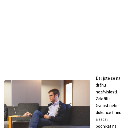
Dali jste se na
dráhu
nezávislosti.
Založili si
živnost nebo
dokonce firmu
a začali
podnikat na