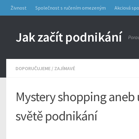
Živnost
Společnost s ručením omezeným
Akciová sp
Jak začít podnikání
Porad
DOPORUČUJEME
/
ZAJÍMAVÉ
Mystery shopping aneb 
světě podnikání