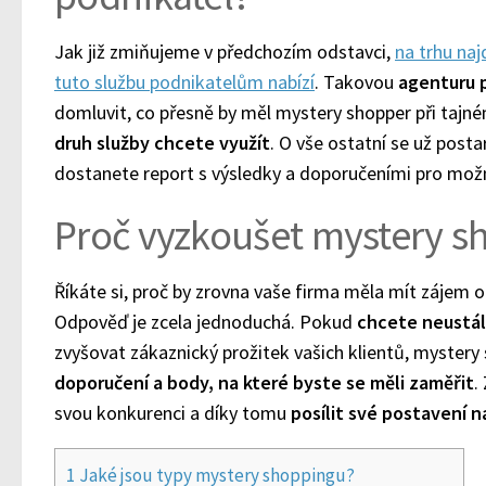
Jak již zmiňujeme v předchozím odstavci,
na trhu naj
tuto službu podnikatelům nabízí
. Takovou
agenturu p
domluvit, co přesně by měl mystery shopper při tajn
druh služby chcete využít
. O vše ostatní se už post
dostanete report s výsledky a doporučeními pro možn
Proč vyzkoušet mystery s
Říkáte si, proč by zrovna vaše firma měla mít zájem 
Odpověď je zcela jednoduchá. Pokud
chcete neustál
zvyšovat zákaznický prožitek vašich klientů, myster
doporučení a body, na které byste se měli zaměřit
.
svou konkurenci a díky tomu
posílit své postavení n
1
Jaké jsou typy mystery shoppingu?