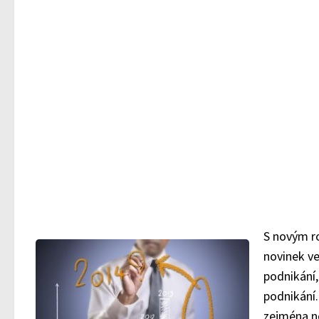
S novým 
novinek ve
podnikání,
podnikání.
zejména 