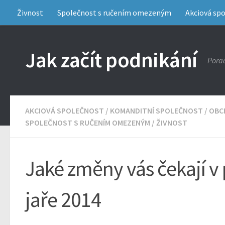
Živnost
Společnost s ručením omezeným
Akciová sp
Jak začít podnikání
Porad
AKCIOVÁ SPOLEČNOST
/
KOMANDITNÍ SPOLEČNOST
/
OBC
SPOLEČNOST S RUČENÍM OMEZENÝM
/
ŽIVNOST
Jaké změny vás čekají v
jaře 2014