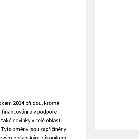
rokem
2014
přijdou, kromě
 financování a v podpoře
 také novinky v celé oblasti
 Tyto změny jsou zapříčiněny
novým občanským zákoníkem,