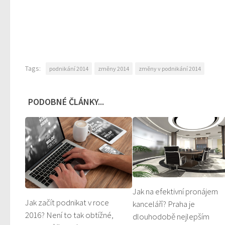
Tags:
podnikání 2014
změny 2014
změny v podnikání 2014
PODOBNÉ ČLÁNKY...
Jak na efektivní pronájem
Jak začít podnikat v roce
kanceláří? Praha je
2016? Není to tak obtížné,
dlouhodobě nejlepším