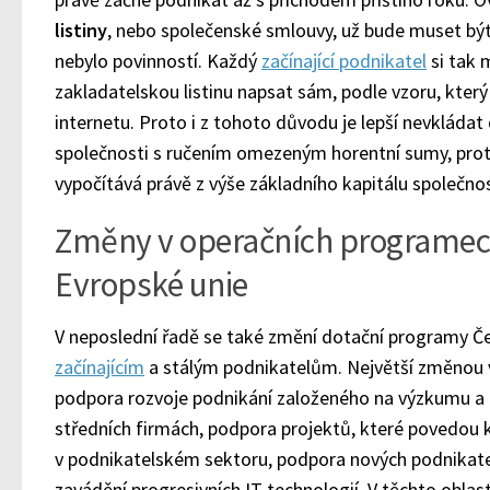
listiny
, nebo společenské smlouvy, už bude muset být
nebylo povinností. Každý
začínající podnikatel
si tak 
zakladatelskou listinu napsat sám, podle vzoru, který
internetu. Proto i z tohoto důvodu je lepší nevkládat
společnosti s ručením omezeným horentní sumy, pro
vypočítává právě z výše základního kapitálu společnos
Změny v operačních programech
Evropské unie
V neposlední řadě se také změní dotační programy Če
začínajícím
a stálým podnikatelům. Největší změnou v
podpora rozvoje podnikání založeného na výzkumu a 
středních firmách, podpora projektů, které povedou k
v podnikatelském sektoru, podpora nových podnikat
zavádění progresivních IT technologií. V těchto obla