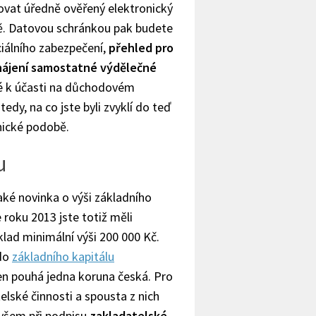
ovat úředně ověřený elektronický
ště. Datovou schránkou pak budete
ciálního zabezpečení,
přehled pro
hájení samostatné výdělečné
né k účasti na důchodovém
dy, na co jste byli zvyklí do teď
nické podobě.
u
ké novinka o výši základního
 roku 2013 jste totiž měli
klad minimální výši 200 000 Kč.
 do
základního kapitálu
en pouhá jedna koruna česká. Pro
elské činnosti a spousta z nich
Ovšem při podpisu
zakladatelské