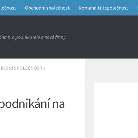
olečnost
Obchodní společnost
Komanditní společnost
na pro podnikatele a nové firmy
HODNÍ SPOLEČNOST
/
 podnikání na