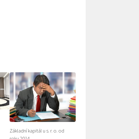
Základní kapitál u s. r. o. od
roku 2014