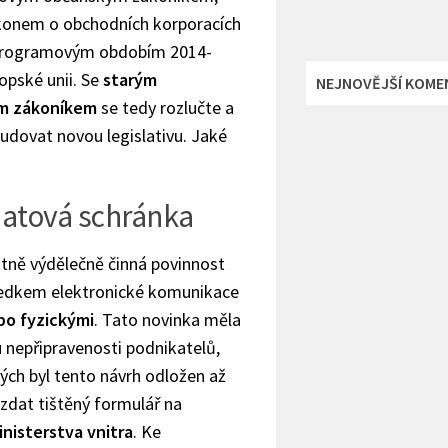
onem o obchodních korporacích
programovým obdobím 2014-
opské unii. Se
starým
NEJNOVĚJŠÍ KOME
m zákoníkem
se tedy rozlučte a
udovat novou legislativu. Jaké
datová schránka
ně výdělečně činná povinnost
tředkem elektronické komunikace
bo fyzickými
. Tato novinka měla
u nepřipravenosti podnikatelů,
ých byl tento návrh odložen až
zdat tištěný formulář na
inisterstva vnitra
. Ke