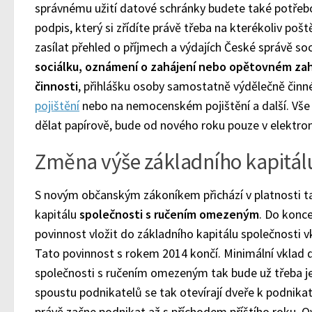
správnému užití datové schránky budete také potřeb
podpis, který si zřídíte právě třeba na kterékoliv po
zasílat přehled o příjmech a výdajích České správě so
sociálku, oznámení o zahájení nebo opětovném za
činnosti
, přihlášku osoby samostatně výdělečně čin
pojištění
nebo na nemocenském pojištění a další. Vše te
dělat papírově, bude od nového roku pouze v elektro
Změna výše základního kapitál
S novým občanským zákoníkem přichází v platnosti ta
kapitálu
společnosti s ručením omezeným
. Do konce
povinnost vložit do základního kapitálu společnosti v
Tato povinnost s rokem 2014 končí. Minimální vklad
společnosti s ručením omezeným tak bude už třeba j
spoustu podnikatelů se tak otevírají dveře k podnikat
právě začne podnikat až s příchodem příštího roku. 