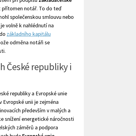
 přítomen notář. To do teď
mohl společenskou smlouvu nebo
 je volně k nahlédnutí na
 do
základního kapitálu
tože odměna notáři se
ti.
 České republiky i
ské republiky a Evropské unie
 Evropské unii je zejména
inovacích především v malých a
e snížení energetické náročnosti
elských záměrů a podpora
stech bude
Evropská unie