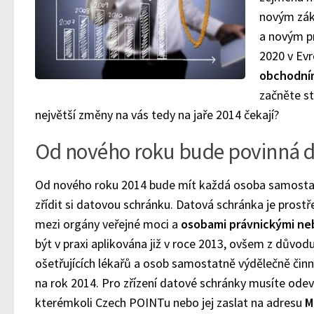
novým zák
a novým 
2020 v Evr
obchodní
začněte st
největší změny na vás tedy na jaře 2014 čekají?
Od nového roku bude povinná 
Od nového roku 2014 bude mít každá osoba samostat
zřídit si datovou schránku. Datová schránka je pros
mezi orgány veřejné moci a
osobami právnickými ne
být v praxi aplikována již v roce 2013, ovšem z důvod
ošetřujících lékařů a osob samostatně výdělečně činn
na rok 2014. Pro zřízení datové schránky musíte odev
kterémkoli Czech POINTu nebo jej zaslat na adresu
M