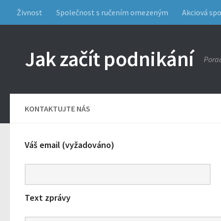
Živnost
Společnost s ručením omezeným
Akciová sp
Jak začít podnikání
Porad
KONTAKTUJTE NÁS
Váš email (vyžadováno)
Text zprávy