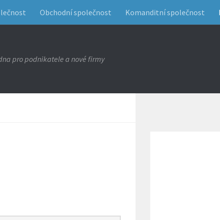
olečnost
Obchodní společnost
Komanditní společnost
na pro podnikatele a nové firmy