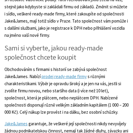
stejně jako kdybyste si zakládali firmu od základů. Změnit si můžete
i sídlo, veškeré ready-made firmy, které zakoupíte od společnosti
Jake&James, mají totiž sídlo v Praze. Tato společnost vám pomůže i
s dalšími službami, jako je registrace k DPH nebo přihlášení vozidla
na jméno vaší nové firmy.
Sami si vyberte, jakou ready-made
společnost chcete koupit
Obchodováním s firmami s historií se zabývá společnost
Jake&James. Nabízí
prodej ready-made firmy
s různými
charakteristikami. Výběr je opravdu široký a je jen na vás, jestli si
zvolíte firmu novou, nebo staršího data (i více než 10 let),
společnost, která je plátcem, nebo neplátcem DPH. Nabízené
společnosti disponují různě velikým základním kapitálem (1 000 – 200
000 Kč). Celý nákup lze provést i na dálku, bez osobní schůzky.
Jake&James
garantuje, že veškeré její společnosti nikdy nevyvíjely
žádnou podnikatelskou činnost, nemají tak žádné dluhy, závazky ani