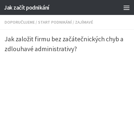
Jak začít podnikání
DOPORUČUJEME
/
START PODNIKÁNÍ
/
ZAJÍMAVÉ
Jak založit firmu bez začátečnických chyb a
zdlouhavé administrativy?