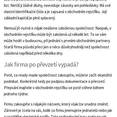
list. Netíží ji žádné dluhy, neeviduje závazky ani pohledávky. Má své
vlastní identifikační číslo a je zapsaná v obchodním rejstříku. Její
základní kapitál je plně splacený.
Nemusí jít nutně o nějak nedávno založenou společnost. Naopak, v
obchodním rejstříku může být založená už několik let. To se vám
může hodit v budoucnu, při jednání s prvními obchodními partnery.
Starší firma působí přeci jen o něco důvěryhodněji než společnost
založená například před několika dny.
Jak firma po převzetí vypadá?
Poté, co ready-made společnost zakoupíte, můžete začít okamžitě
podnikat. Konkrétně tedy po podpisu dokumentace o převzetí.
Přepsání majitele v obchodním rejstříku se poté stihne během
jednoho týdne.
Firmu zakoupíte s nějakým názvem, který však lze snadno změnit.
Zároveň je zcela na vás, kolik za firmu jmenujete jednatelů nebo jak
si rozdělíte vlastnické podíly. Tato rozhodování jsou zcela na vás,