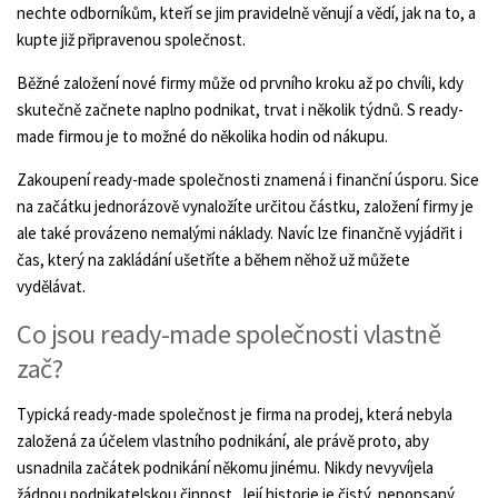
nechte odborníkům, kteří se jim pravidelně věnují a vědí, jak na to, a
kupte již připravenou společnost.
Běžné založení nové firmy může od prvního kroku až po chvíli, kdy
skutečně začnete naplno podnikat, trvat i několik týdnů. S ready-
made firmou je to možné do několika hodin od nákupu.
Zakoupení ready-made společnosti znamená i finanční úsporu. Sice
na začátku jednorázově vynaložíte určitou částku, založení firmy je
ale také provázeno nemalými náklady. Navíc lze finančně vyjádřit i
čas, který na zakládání ušetříte a během něhož už můžete
vydělávat.
Co jsou ready-made společnosti vlastně
zač?
Typická ready-made společnost je firma na prodej, která nebyla
založená za účelem vlastního podnikání, ale právě proto, aby
usnadnila začátek podnikání někomu jinému. Nikdy nevyvíjela
žádnou podnikatelskou činnost. Její historie je čistý, nepopsaný