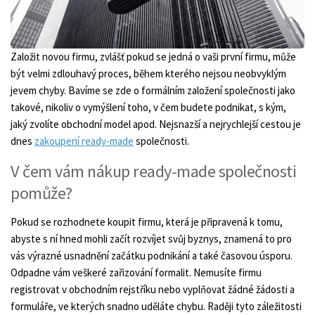
Založit novou firmu, zvlášť pokud se jedná o vaši první firmu, může
být velmi zdlouhavý proces, během kterého nejsou neobvyklým
jevem chyby. Bavíme se zde o formálním založení společnosti jako
takové, nikoliv o vymýšlení toho, v čem budete podnikat, s kým,
jaký zvolíte obchodní model apod. Nejsnazší a nejrychlejší cestou je
dnes
zakoupení ready-made
společnosti.
V čem vám nákup ready-made společnosti
pomůže?
Pokud se rozhodnete koupit firmu, která je připravená k tomu,
abyste s ní hned mohli začít rozvíjet svůj byznys, znamená to pro
vás výrazné usnadnění začátku podnikání a také časovou úsporu.
Odpadne vám veškeré zařizování formalit. Nemusíte firmu
registrovat v obchodním rejstříku nebo vyplňovat žádné žádosti a
formuláře, ve kterých snadno uděláte chybu. Raději tyto záležitosti