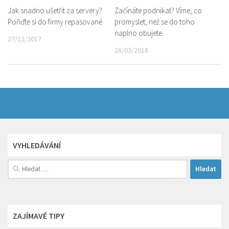
Jak snadno ušetřit za servery?
Začínáte podnikat? Víme, co
Pořiďte si do firmy repasované
promyslet, než se do toho
naplno obujete
27/12/2017
28/03/2018
VYHLEDÁVÁNÍ
Vyhledávání
ZAJÍMAVÉ TIPY