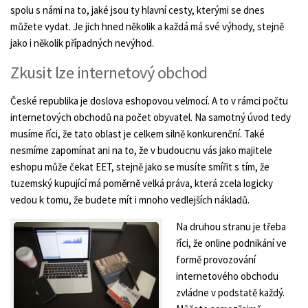
spolu s námi na to, jaké jsou ty hlavní cesty, kterými se dnes
můžete vydat. Je jich hned několik a každá má své výhody, stejně
jako i několik případných nevýhod.
Zkusit lze internetový obchod
České republika je doslova eshopovou velmocí. A to v rámci počtu
internetových obchodů na počet obyvatel. Na samotný úvod tedy
musíme říci, že tato oblast je celkem silně konkurenční. Také
nesmíme zapomínat ani na to, že v budoucnu vás jako majitele
eshopu může čekat EET, stejně jako se musíte smířit s tím, že
tuzemský kupující má poměrně velká práva, která zcela logicky
vedou k tomu, že budete mít i mnoho vedlejších nákladů.
Na druhou stranu je třeba
říci, že online podnikání ve
formě provozování
internetového obchodu
zvládne v podstatě každý.