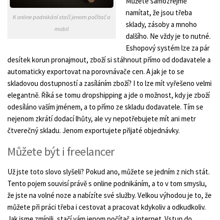
Můžete samozřejmě
namítat, že jsou třeba
K online podnikání stačí jenom počítač a
sklady, zásoby a mnoho
mobil
dalšího. Ne vždy je to nutné.
Eshopový systém lze za pár
desítek korun pronajmout, zboží si stáhnout přímo od dodavatele a
automaticky exportovat na porovnávače cen. A jak je to se
skladovou dostupností a zasíláním zboží? I to lze mít vyřešeno velmi
elegantně. Říká se tomu dropshipping a jde o možnost, kdy je zboží
odesíláno vaším jménem, a to přímo ze skladu dodavatele. Tím se
nejenom zkrátí dodací lhůty, ale vy nepotřebujete mít ani metr
čtverečný skladu. Jenom exportujete přijaté objednávky.
Můžete být i freelancer
Už jste toto slovo slyšeli? Pokud ano, můžete se jedním z nich stát.
Tento pojem souvisí právě s online podnikáním, a to v tom smyslu,
že jste na volné noze a nabízíte své služby. Velkou výhodou je to, že
můžete při práci třeba i cestovat a pracovat kdykoliv a odkudkoliv.
Jak jsme zmínili, stačí vám jenom počítač a internet. Vstup do