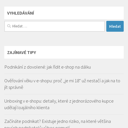
VYHLEDÁVÁNÍ
Vyhledávání
ZAJÍMAVÉ TIPY
Podnikání z dovolené: jak řídit e-shop na dálku
Ověřování věku v e-shopu: proč „je mi 18“ už nestačí a jak na to
jít správně
Unboxing v e-shopu: detaily, které z jednorázového kupce
udělají loajálního klienta
Začínáte podnikat? Existuje jedno riziko, na které většina
nových podnikatelů vůbec nemyslí