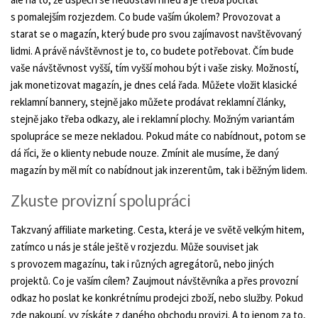
s pomalejším rozjezdem. Co bude vaším úkolem? Provozovat a
starat se o magazín, který bude pro svou zajímavost navštěvovaný
lidmi. A právě návštěvnost je to, co budete potřebovat. Čím bude
vaše návštěvnost vyšší, tím vyšší mohou být i vaše zisky. Možností,
jak monetizovat magazín, je dnes celá řada. Můžete vložit klasické
reklamní bannery, stejně jako můžete prodávat reklamní články,
stejně jako třeba odkazy, ale i reklamní plochy. Možným variantám
spolupráce se meze nekladou. Pokud máte co nabídnout, potom se
dá říci, že o klienty nebude nouze. Zmínit ale musíme, že daný
magazín by měl mít co nabídnout jak inzerentům, tak i běžným lidem.
Zkuste provizní spolupráci
Takzvaný affiliate marketing. Cesta, která je ve světě velkým hitem,
zatímco u nás je stále ještě v rozjezdu. Může souviset jak
s provozem magazínu, tak i různých agregátorů, nebo jiných
projektů. Co je vaším cílem? Zaujmout návštěvníka a přes provozní
odkaz ho poslat ke konkrétnímu prodejci zboží, nebo služby. Pokud
zde nakoupí, vy získáte z daného obchodu provizi. A to jenom za to,