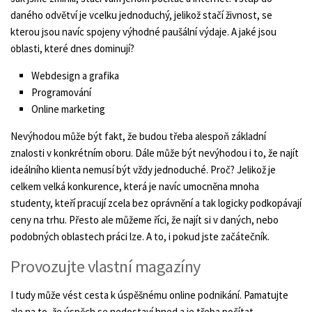
daného odvětví je vcelku jednoduchý, jelikož stačí živnost, se
kterou jsou navíc spojeny výhodné paušální výdaje. A jaké jsou
oblasti, které dnes dominují?
Webdesign a grafika
Programování
Online marketing
Nevýhodou může být fakt, že budou třeba alespoň základní
znalosti v konkrétním oboru. Dále může být nevýhodou i to, že najít
ideálního klienta nemusí být vždy jednoduché. Proč? Jelikož je
celkem velká konkurence, která je navíc umocněna mnoha
studenty, kteří pracují zcela bez oprávnění a tak logicky podkopávají
ceny na trhu. Přesto ale můžeme říci, že najít si v daných, nebo
podobných oblastech práci lze. A to, i pokud jste začátečník.
Provozujte vlastní magazíny
I tudy může vést cesta k úspěšnému online podnikání. Pamatujte
ale na to, že úspěch se nedostaví hned a je třeba počítat