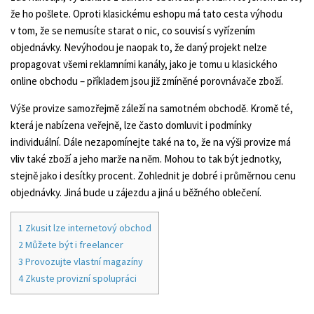
že ho pošlete. Oproti klasickému eshopu má tato cesta výhodu
v tom, že se nemusíte starat o nic, co souvisí s vyřízením
objednávky. Nevýhodou je naopak to, že daný projekt nelze
propagovat všemi reklamními kanály, jako je tomu u klasického
online obchodu – příkladem jsou již zmíněné porovnávače zboží.
Výše provize samozřejmě záleží na samotném obchodě. Kromě té,
která je nabízena veřejně, lze často domluvit i podmínky
individuální. Dále nezapomínejte také na to, že na výši provize má
vliv také zboží a jeho marže na něm. Mohou to tak být jednotky,
stejně jako i desítky procent. Zohlednit je dobré i průměrnou cenu
objednávky. Jiná bude u zájezdu a jiná u běžného oblečení.
1
Zkusit lze internetový obchod
2
Můžete být i freelancer
3
Provozujte vlastní magazíny
4
Zkuste provizní spolupráci