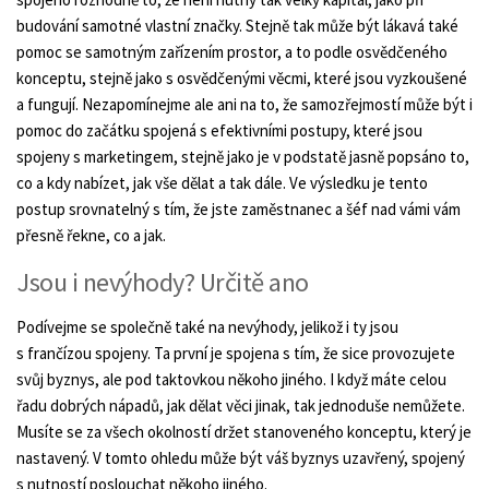
budování samotné vlastní značky. Stejně tak může být lákavá také
pomoc se samotným zařízením prostor, a to podle osvědčeného
konceptu, stejně jako s osvědčenými věcmi, které jsou vyzkoušené
a fungují. Nezapomínejme ale ani na to, že samozřejmostí může být i
pomoc do začátku spojená s efektivními postupy, které jsou
spojeny s marketingem, stejně jako je v podstatě jasně popsáno to,
co a kdy nabízet, jak vše dělat a tak dále. Ve výsledku je tento
postup srovnatelný s tím, že jste zaměstnanec a šéf nad vámi vám
přesně řekne, co a jak.
Jsou i nevýhody? Určitě ano
Podívejme se společně také na nevýhody, jelikož i ty jsou
s frančízou spojeny. Ta první je spojena s tím, že sice provozujete
svůj byznys, ale pod taktovkou někoho jiného. I když máte celou
řadu dobrých nápadů, jak dělat věci jinak, tak jednoduše nemůžete.
Musíte se za všech okolností držet stanoveného konceptu, který je
nastavený. V tomto ohledu může být váš byznys uzavřený, spojený
s nutností poslouchat někoho jiného.