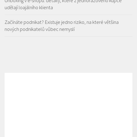
Unboxing v e-shopu: detaily, které z jednorázového kupce
udělají loajálního klienta
Začínáte podnikat? Existuje jedno riziko, na které většina
nových podnikatelů vůbec nemyslí