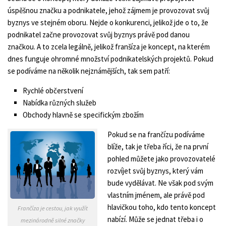
úspěšnou značku a podnikatele, jehož zájmem je provozovat svůj
byznys ve stejném oboru. Nejde o konkurenci, jelikož jde o to, že
podnikatel začne provozovat svůj byznys právě pod danou
značkou. A to zcela legálně, jelikož franšíza je koncept, na kterém
dnes funguje ohromné množství podnikatelských projektů. Pokud
se podíváme na několik nejznámějších, tak sem patří:
Rychlé občerstvení
Nabídka různých služeb
Obchody hlavně se specifickým zbožím
Pokud se na frančízu podíváme
blíže, tak je třeba říci, že na první
pohled můžete jako provozovatelé
rozvíjet svůj byznys, který vám
bude vydělávat. Ne však pod svým
vlastním jménem, ale právě pod
hlavičkou toho, kdo tento koncept
Frančíza je cestou, jak využít
nabízí. Může se jednat třeba i o
mezinárodně silné značky