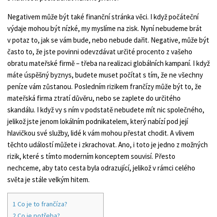
Negativem může být také finanční stránka věci. I když počáteční
výdaje mohou být nízké, my myslíme na zisk. Nyní nebudeme brát
v potaz to, jak se vám bude, nebo nebude dařit. Negative, může být
často to, že jste povinni odevzdávat určité procento z vašeho
obratu mateřské firmě – třeba na realizaci globálních kampaní. I když
máte úspěšný byznys, budete muset počítat s tím, že ne všechny
peníze vám zůstanou. Posledním rizikem frančízy může být to, že
mateřská firma ztratí důvěru, nebo se zaplete do určitého
skandálu. I když vy s ním v podstatě nebudete mít nic společného,
jelikož jste jenom lokálním podnikatelem, který nabízí pod její
hlavičkou své služby, lidé k vám mohou přestat chodit. A vlivem
těchto událostí můžete i zkrachovat. Ano, i toto je jedno z možných
rizik, které s tímto moderním konceptem souvisí. Přesto
nechceme, aby tato cesta byla odrazující, jelikož v rámci celého
světa je stále velkým hitem.
1
Co je to frančíza?
2
Co je potřeba?