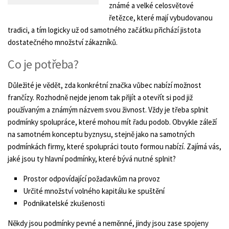
známé a velké celosvětové
řetězce, které mají vybudovanou
tradici, a tím logicky už od samotného začátku přichází jistota
dostatečného množství zákazníků.
Co je potřeba?
Důležité je vědět, zda konkrétní značka vůbec nabízí možnost
frančízy. Rozhodně nejde jenom tak přijít a otevřít si pod již
používaným a známým názvem svou živnost. Vždy je třeba splnit
podmínky spolupráce, které mohou mít řadu podob. Obvykle záleží
na samotném konceptu byznysu, stejně jako na samotných
podmínkách firmy, které spolupráci touto formou nabízí. Zajímá vás,
jaké jsou ty hlavní podmínky, které bývá nutné splnit?
Prostor odpovídající požadavkům na provoz
Určité množství volného kapitálu ke spuštění
Podnikatelské zkušenosti
Někdy jsou podmínky pevné a neměnné, jindy jsou zase spojeny