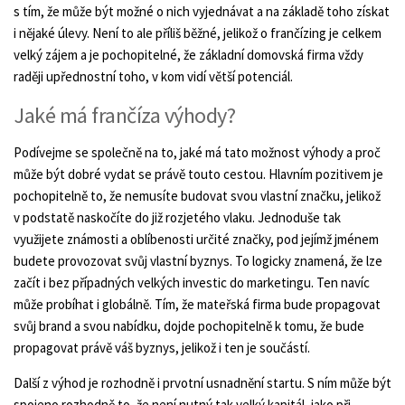
s tím, že může být možné o nich vyjednávat a na základě toho získat
i nějaké úlevy. Není to ale příliš běžné, jelikož o frančízing je celkem
velký zájem a je pochopitelné, že základní domovská firma vždy
raději upřednostní toho, v kom vidí větší potenciál.
Jaké má frančíza výhody?
Podívejme se společně na to, jaké má tato možnost výhody a proč
může být dobré vydat se právě touto cestou. Hlavním pozitivem je
pochopitelně to, že nemusíte budovat svou vlastní značku, jelikož
v podstatě naskočíte do již rozjetého vlaku. Jednoduše tak
využijete známosti a oblíbenosti určité značky, pod jejímž jménem
budete provozovat svůj vlastní byznys. To logicky znamená, že lze
začít i bez případných velkých investic do marketingu. Ten navíc
může probíhat i globálně. Tím, že mateřská firma bude propagovat
svůj brand a svou nabídku, dojde pochopitelně k tomu, že bude
propagovat právě váš byznys, jelikož i ten je součástí.
Další z výhod je rozhodně i prvotní usnadnění startu. S ním může být
spojeno rozhodně to, že není nutný tak velký kapitál, jako při