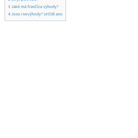
3
Jaké má frančíza výhody?
4
Jsou i nevýhody? Určitě ano