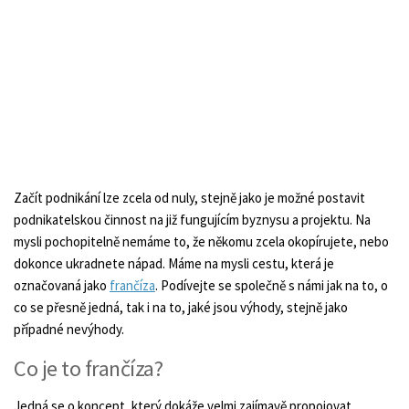
Začít podnikání lze zcela od nuly, stejně jako je možné postavit
podnikatelskou činnost na již fungujícím byznysu a projektu. Na
mysli pochopitelně nemáme to, že někomu zcela okopírujete, nebo
dokonce ukradnete nápad. Máme na mysli cestu, která je
označovaná jako
frančíza
. Podívejte se společně s námi jak na to, o
co se přesně jedná, tak i na to, jaké jsou výhody, stejně jako
případné nevýhody.
Co je to frančíza?
Jedná se o koncept, který dokáže velmi zajímavě propojovat