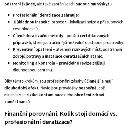
odstraní škůdce
, ale také zabrání jejich
budoucímu výskytu
.
Profesionální deratizace zahrnuje:
Důkladnou inspekci prostor
– lokalizaci hnízd a přístupových
cest hlodavců.
Cílené deratizační metody
– použití
certifikovaných
přípravků
, které jsou účinnější než volně dostupné prostředky.
Preventivní opatření
– utěsnění
rizikových míst
, odstranění
zdrojů potravy
a
instalace deratizačních stanic
.
Monitoring a kontrola
–
pravidelné revize
zajišťují
dlouhodobou ochranu.
Díky těmto krokům jsou profesionální zásahy
účinnější a mají
dlouhodobý efekt
. Navíc jsou prováděny
bezpečně
, což
minimalizuje
riziko kontaminace
nebo
ohrožení zdraví
zaměstnanců
.
Finanční porovnání: Kolik stojí domácí vs.
profesionální deratizace?