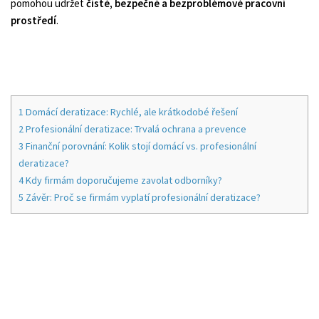
pomohou udržet
čisté, bezpečné a bezproblémové pracovní
prostředí
.
1
Domácí deratizace: Rychlé, ale krátkodobé řešení
2
Profesionální deratizace: Trvalá ochrana a prevence
3
Finanční porovnání: Kolik stojí domácí vs. profesionální
deratizace?
4
Kdy firmám doporučujeme zavolat odborníky?
5
Závěr: Proč se firmám vyplatí profesionální deratizace?