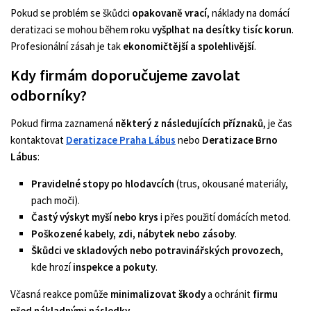
Pokud se problém se škůdci
opakovaně vrací
, náklady na domácí
deratizaci se mohou během roku
vyšplhat na desítky tisíc korun
.
Profesionální zásah je tak
ekonomičtější a spolehlivější
.
Kdy firmám doporučujeme zavolat
odborníky?
Pokud firma zaznamená
některý z následujících příznaků
, je čas
kontaktovat
Deratizace Praha Lábus
nebo
Deratizace Brno
Lábus
:
Pravidelné stopy po hlodavcích
(trus, okousané materiály,
pach moči).
Častý výskyt myší nebo krys
i přes použití domácích metod.
Poškozené kabely, zdi, nábytek nebo zásoby
.
Škůdci ve skladových nebo potravinářských provozech
,
kde hrozí
inspekce a pokuty
.
Včasná reakce pomůže
minimalizovat škody
a ochránit
firmu
před nákladnými následky
.