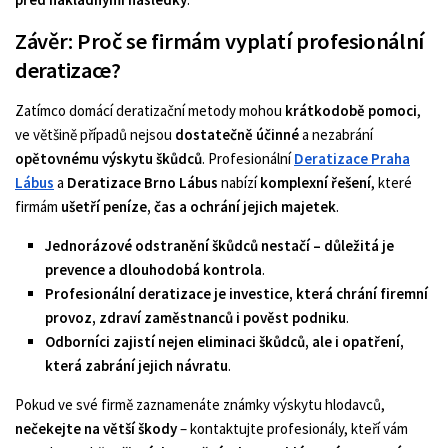
Závěr: Proč se firmám vyplatí profesionální
deratizace?
Zatímco domácí deratizační metody mohou
krátkodobě pomoci
,
ve většině případů nejsou
dostatečně účinné
a nezabrání
opětovnému výskytu škůdců
. Profesionální
Deratizace Praha
Lábus
a
Deratizace Brno Lábus
nabízí
komplexní řešení
, které
firmám
ušetří peníze, čas a ochrání jejich majetek
.
Jednorázové odstranění škůdců nestačí – důležitá je
prevence a dlouhodobá kontrola
.
Profesionální deratizace je investice, která chrání firemní
provoz, zdraví zaměstnanců i pověst podniku
.
Odborníci zajistí nejen eliminaci škůdců, ale i opatření,
která zabrání jejich návratu
.
Pokud ve své firmě zaznamenáte známky výskytu hlodavců,
nečekejte na větší škody
– kontaktujte profesionály, kteří vám