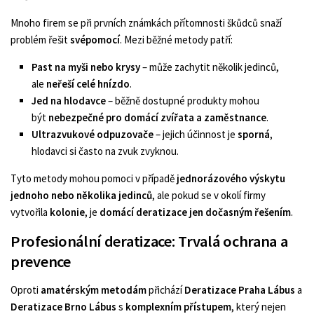
Mnoho firem se při prvních známkách přítomnosti škůdců snaží
problém řešit
svépomocí
. Mezi běžné metody patří:
Past na myši nebo krysy
– může zachytit několik jedinců,
ale
neřeší celé hnízdo
.
Jed na hlodavce
– běžně dostupné produkty mohou
být
nebezpečné pro domácí zvířata a zaměstnance
.
Ultrazvukové odpuzovače
– jejich účinnost je
sporná
,
hlodavci si často na zvuk zvyknou.
Tyto metody mohou pomoci v případě
jednorázového výskytu
jednoho nebo několika jedinců
, ale pokud se v okolí firmy
vytvořila
kolonie
, je
domácí deratizace jen dočasným řešením
.
Profesionální deratizace: Trvalá ochrana a
prevence
Oproti
amatérským metodám
přichází
Deratizace Praha Lábus
a
Deratizace Brno Lábus
s
komplexním přístupem
, který nejen