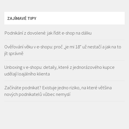
ZAJÍMAVÉ TIPY
Podnikání z dovolené: jak řídit e-shop na dálku
Ověřování věku v e-shopu: proč „je mi 18“ už nestačí a jak na to
jít správně
Unboxing v e-shopu: detaily, které z jednorázového kupce
udělají loajálního klienta
Začínáte podnikat? Existuje jedno riziko, na které většina
nových podnikatelů vůbec nemyslí