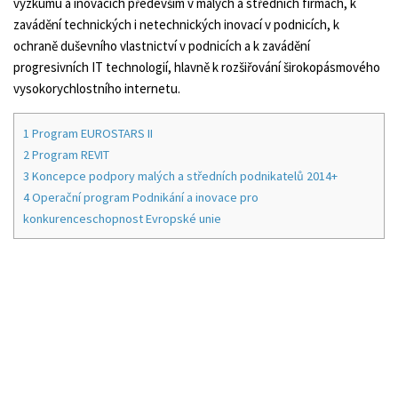
výzkumu a inovacích především v malých a středních firmách, k
zavádění technických i netechnických inovací v podnicích, k
ochraně duševního vlastnictví v podnicích a k zavádění
progresivních IT technologií, hlavně k rozšiřování širokopásmového
vysokorychlostního internetu.
1
Program EUROSTARS II
2
Program REVIT
3
Koncepce podpory malých a středních podnikatelů 2014+
4
Operační program Podnikání a inovace pro
konkurenceschopnost Evropské unie