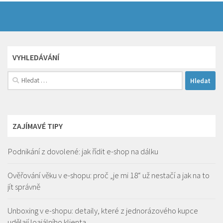
VYHLEDÁVÁNÍ
Vyhledávání
ZAJÍMAVÉ TIPY
Podnikání z dovolené: jak řídit e-shop na dálku
Ověřování věku v e-shopu: proč „je mi 18“ už nestačí a jak na to
jít správně
Unboxing v e-shopu: detaily, které z jednorázového kupce
udělají loajálního klienta