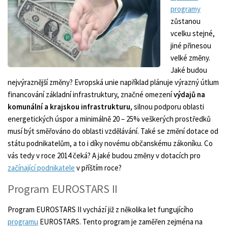
programy
zůstanou
vcelku stejné,
jiné přinesou
velké změny.
Jaké budou
nejvýraznější změny? Evropská unie například plánuje výrazný útlum
financování základní infrastruktury, značné omezení
výdajů na
komunální a krajskou infrastrukturu
, silnou podporu oblasti
energetických úspor a minimálně 20 – 25% veškerých prostředků
musí být směřováno do oblasti vzdělávání. Také se změní dotace od
státu podnikatelům, a to i díky novému občanskému zákoníku. Co
vás tedy v roce 2014 čeká? A jaké budou změny v dotacích pro
začínající podnikatele
v příštím roce?
Program EUROSTARS II
Program EUROSTARS II vychází již z několika let fungujícího
programu
EUROSTARS. Tento program je zaměřen zejména na