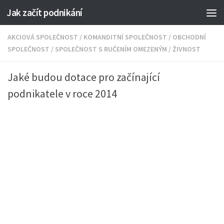
Jak začít podnikání
AKCIOVÁ SPOLEČNOST
/
KOMANDITNÍ SPOLEČNOST
/
OBCHODNÍ
SPOLEČNOST
/
SPOLEČNOST S RUČENÍM OMEZENÝM
/
ŽIVNOST
Jaké budou dotace pro začínající
podnikatele v roce 2014