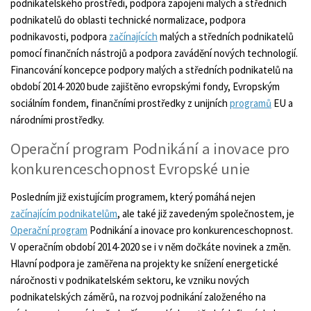
podnikatelského prostředí, podpora zapojení malých a středních
podnikatelů do oblasti technické normalizace, podpora
podnikavosti, podpora
začínajících
malých a středních podnikatelů
pomocí finančních nástrojů a podpora zavádění nových technologií.
Financování koncepce podpory malých a středních podnikatelů na
období 2014-2020 bude zajištěno evropskými fondy, Evropským
sociálním fondem, finančními prostředky z unijních
programů
EU a
národními prostředky.
Operační program Podnikání a inovace pro
konkurenceschopnost Evropské unie
Posledním již existujícím programem, který pomáhá nejen
začínajícím podnikatelům
, ale také již zavedeným společnostem, je
Operační program
Podnikání a inovace pro konkurenceschopnost.
V operačním období 2014-2020 se i v něm dočkáte novinek a změn.
Hlavní podpora je zaměřena na projekty ke snížení energetické
náročnosti v podnikatelském sektoru, ke vzniku nových
podnikatelských záměrů, na rozvoj podnikání založeného na