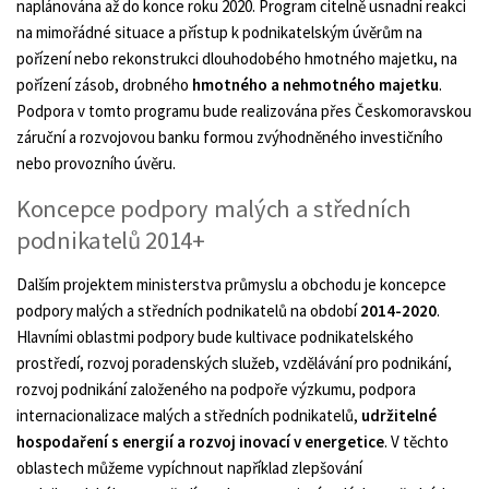
naplánována až do konce roku 2020. Program citelně usnadní reakci
na mimořádné situace a přístup k podnikatelským úvěrům na
pořízení nebo rekonstrukci dlouhodobého hmotného majetku, na
pořízení zásob, drobného
hmotného a nehmotného majetku
.
Podpora v tomto programu bude realizována přes Českomoravskou
záruční a rozvojovou banku formou zvýhodněného investičního
nebo provozního úvěru.
Koncepce podpory malých a středních
podnikatelů 2014+
Dalším projektem ministerstva průmyslu a obchodu je koncepce
podpory malých a středních podnikatelů na období
2014-2020
.
Hlavními oblastmi podpory bude kultivace podnikatelského
prostředí, rozvoj poradenských služeb, vzdělávání pro podnikání,
rozvoj podnikání založeného na podpoře výzkumu, podpora
internacionalizace malých a středních podnikatelů,
udržitelné
hospodaření s energií a rozvoj inovací v energetice
. V těchto
oblastech můžeme vypíchnout například zlepšování