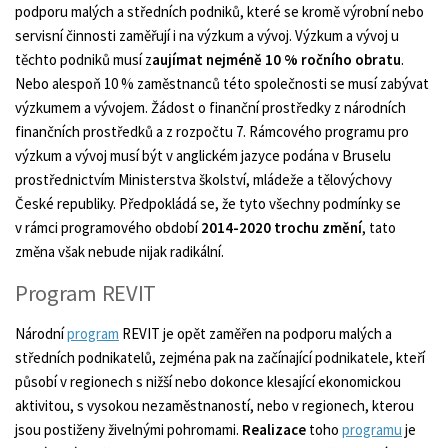
podporu malých a středních podniků, které se kromě výrobní nebo
servisní činnosti zaměřují i na výzkum a vývoj. Výzkum a vývoj u
těchto podniků musí z
aujímat nejméně 10 % ročního obratu
.
Nebo alespoň 10 % zaměstnanců této společnosti se musí zabývat
výzkumem a vývojem. Žádost o finanční prostředky z národních
finančních prostředků a z rozpočtu 7. Rámcového programu pro
výzkum a vývoj musí být v anglickém jazyce podána v Bruselu
prostřednictvím Ministerstva školství, mládeže a tělovýchovy
České republiky. Předpokládá se, že tyto všechny podmínky se
v rámci programového období
2014-2020 trochu změní
, tato
změna však nebude nijak radikální.
Program REVIT
Národní
program
REVIT je opět zaměřen na podporu malých a
středních podnikatelů, zejména pak na začínající podnikatele, kteří
působí v regionech s nižší nebo dokonce klesající ekonomickou
aktivitou, s vysokou nezaměstnaností, nebo v regionech, kterou
jsou postiženy živelnými pohromami.
Realizace
toho
programu
je