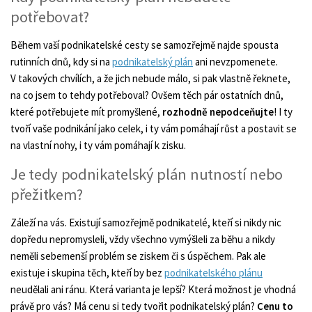
potřebovat?
Během vaší podnikatelské cesty se samozřejmě najde spousta
rutinních dnů, kdy si na
podnikatelský plán
ani nevzpomenete.
V takových chvílích, a že jich nebude málo, si pak vlastně řeknete,
na co jsem to tehdy potřeboval? Ovšem těch pár ostatních dnů,
které potřebujete mít promyšlené,
rozhodně nepodceňujte
! I ty
tvoří vaše podnikání jako celek, i ty vám pomáhají růst a postavit se
na vlastní nohy, i ty vám pomáhají k zisku.
Je tedy podnikatelský plán nutností nebo
přežitkem?
Záleží na vás. Existují samozřejmě podnikatelé, kteří si nikdy nic
dopředu nepromysleli, vždy všechno vymýšleli za běhu a nikdy
neměli sebemenší problém se ziskem či s úspěchem. Pak ale
existuje i skupina těch, kteří by bez
podnikatelského plánu
neudělali ani ránu. Která varianta je lepší? Která možnost je vhodná
právě pro vás? Má cenu si tedy tvořit podnikatelský plán?
Cenu to