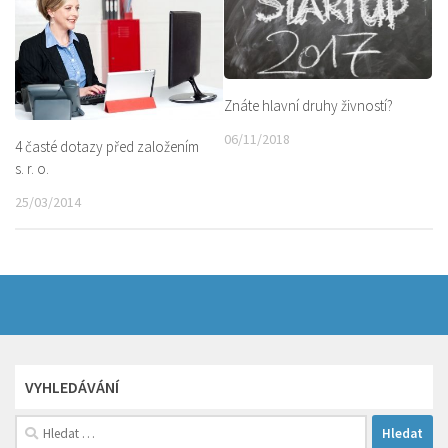
Znáte hlavní druhy živností?
06/11/2018
4 časté dotazy před založením
s. r. o.
25/03/2014
VYHLEDÁVÁNÍ
Vyhledávání