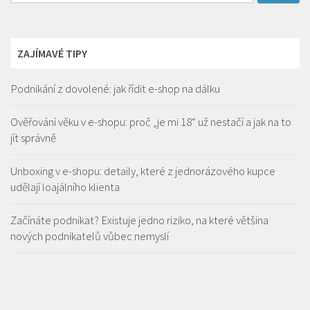
ZAJÍMAVÉ TIPY
Podnikání z dovolené: jak řídit e-shop na dálku
Ověřování věku v e-shopu: proč „je mi 18“ už nestačí a jak na to
jít správně
Unboxing v e-shopu: detaily, které z jednorázového kupce
udělají loajálního klienta
Začínáte podnikat? Existuje jedno riziko, na které většina
nových podnikatelů vůbec nemyslí