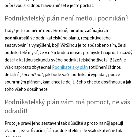
přípravou s klidnou hlavou můžete ještě počkat.
Podnikatelský plán není metlou podnikání!
I když je to poměrně neuvěřitelné,
mnoho začínajících
podnikatelů
se podnikatelského plánu, respektive jeho
sestavování a vymýšlení, bojí. Většinou je to způsobeno tím, že si
podnikatelé myslí, že v něm budou muset promyslet naprosto každý
detail a každou sekundu svého podnikatelského života. Bázeň je
však naprosto zbytečná!
Podnikatelský plán
totiž není žádnou
detailní „
kuchařkou
“, jak bude vaše podnikání vypadat, pouze
souhrnným plánem, kam chcete dojít, čeho chcete dosáhnout a jak
toho všeho dosáhnete.
Podnikatelský plán vám má pomoct, ne vás
odradit!
Proto je právě jeho sestavení tak důležité a proto na něj apelují
všichni, jež radí začínajícím podnikatelům. Je však skutečně tak