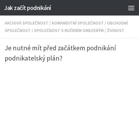
Jak začít podnikání
AKCIOVÁ SPOLEČNOST
/
KOMANDITNÍ SPOLEČNOST
/
OBCHODNÍ
SPOLEČNOST
/
SPOLEČNOST S RUČENÍM OMEZENÝM
/
ŽIVNOST
Je nutné mít před začátkem podnikání
podnikatelský plán?