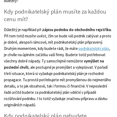
důležitý?
Kdy podnikatelský plán musíte za každou
cenu mít?
Důležitý je například při
zápisu podniku do obchodního rejstříku
.
Při tom totiž musíte uvést, čím se bude váš podnik zabývat a proto
je dobré, alespoň rámcově, mít podnikatelský plán připravený.
Druhým momentem, kdy budete rádi, že máte
podnikatelský plán
,
je chvíle na úplném začátku vaší firmy. Budete totiž potřebovat
všechny dobré nápady. Ty samozřejmě nemůžete
vymýšlet na
poslední chvíli
, ale postupně je promýšlet a vylepšovat. V pořadí
třetí situace, která si vyžaduje podnikatelský plán je rozhodně
propagace. Tu prostě potřebujete mít promyšlenou do nejmenšího
detailu, a to jak obsahově, tak i formou či finančně. V neposlední
řadě určitě budete za podnikatelský plán vděční v případě
rozšiřování podniku. I to totiž vyžaduje značnou přípravu a dávku
originálních nápadů.
Kdy podnikatelský plán nebudete