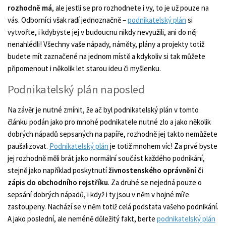
rozhodně má
, ale jestli se pro rozhodnete i vy, to je už pouze na
vás. Odborníci však radí jednoznačně –
podnikatelský plán
si
vytvořte, i kdybyste jej v budoucnu nikdy nevyužili, ani do něj
nenahlédli! Všechny vaše nápady, náměty, plány a projekty totiž
budete mít zaznačené na jednom místě a kdykoliv si tak můžete
připomenout i několik let starou ideu či myšlenku.
Podnikatelský plán naposled
Na závěr je nutné zmínit, že ač byl podnikatelský plán v tomto
článku podán jako pro mnohé podnikatele nutné zlo a jako několik
dobrých nápadů sepsaných na papíře, rozhodně jej takto nemůžete
paušalizovat.
Podnikatelský plán
je totiž mnohem víc! Za prvé byste
jej rozhodně měli brát jako normální součást každého podnikání,
stejně jako například poskytnutí
živnostenského oprávnění či
zápis do obchodního rejstříku
. Za druhé se nejedná pouze o
sepsání dobrých nápadů, i když i ty jsou v něm v hojné míře
zastoupeny. Nachází se v něm totiž celá podstata vašeho podnikání.
A jako poslední, ale neméně důležitý fakt, berte
podnikatelský plán