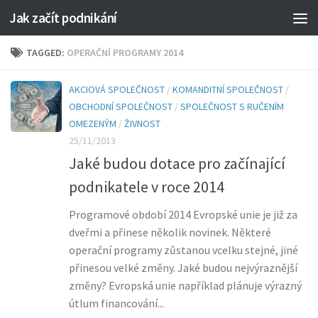
Jak začít podnikání
TAGGED:
OPERAČNÍ PROGRAMY 2014
AKCIOVÁ SPOLEČNOST
/
KOMANDITNÍ SPOLEČNOST
/
OBCHODNÍ SPOLEČNOST
/
SPOLEČNOST S RUČENÍM
OMEZENÝM
/
ŽIVNOST
25/11/2013
Jaké budou dotace pro začínající
podnikatele v roce 2014
Programové období 2014 Evropské unie je již za
dveřmi a přinese několik novinek. Některé
operační programy zůstanou vcelku stejné, jiné
přinesou velké změny. Jaké budou nejvýraznější
změny? Evropská unie například plánuje výrazný
útlum financování...