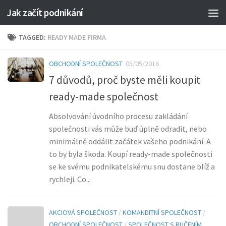
Jak začít podnikání
TAGGED:
READY MADE FIRMA
OBCHODNÍ SPOLEČNOST
05/05/2016
7 důvodů, proč byste měli koupit
ready-made společnost
Absolvování úvodního procesu zakládání
společnosti vás může buď úplně odradit, nebo
minimálně oddálit začátek vašeho podnikání. A
to by byla škoda. Koupí ready-made společnosti
se ke svému podnikatelskému snu dostane blíž a
rychleji. Co...
AKCIOVÁ SPOLEČNOST
/
KOMANDITNÍ SPOLEČNOST
/
OBCHODNÍ SPOLEČNOST
/
SPOLEČNOST S RUČENÍM