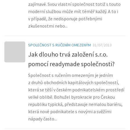
zajímavé. Svou vlastní společnost totiž s touto
moderní službou může mít téměř každý. A to i
v případě, že nedisponuje potřebnými
zkušenostmi nebo...
SPOLEČNOST S RUČENÍM OMEZENÝM
31/07/2013
Jak dlouho trvá založení s.r.o.
pomocí readymade společnosti?
Společnost s ručením omezeným je jedním
z druhů obchodních kapitálových společností,
která se těší v českém podnikatelském prostředí
velké oblibě. Bohužel byrokracie pro Českou
republiku typická, představuje nemalou bariéru,
která nové podnikatele s novými a svěžími
nápady často...