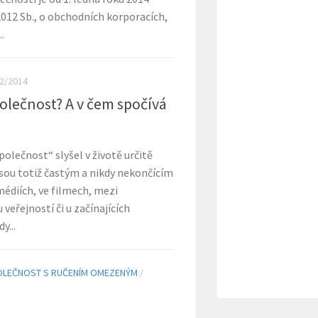
012 Sb., o obchodních korporacích,
.
2/2014
polečnost? A v čem spočívá
polečnost“ slyšel v životě určitě
jsou totiž častým a nikdy nekončícím
édiích, ve filmech, mezi
 veřejností či u začínajících
y...
OLEČNOST S RUČENÍM OMEZENÝM
/