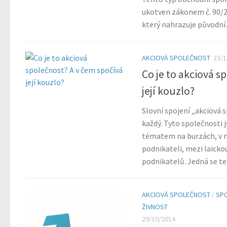
ukotven zákonem č. 90/2
který nahrazuje původní..
AKCIOVÁ SPOLEČNOST
23/1
Co je to akciová s
její kouzlo?
Slovní spojení „akciová s
každý. Tyto společnosti 
tématem na burzách, v m
podnikateli, mezi laickou
podnikatelů. Jedná se ted
AKCIOVÁ SPOLEČNOST
/
SP
ŽIVNOST
29/10/2014