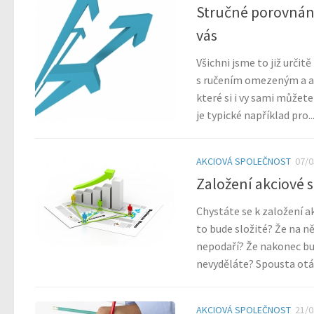
Stručné porovnání
vás
Všichni jsme to již určit
s ručením omezeným a ak
které si i vy sami můžete 
je typické například pro..
AKCIOVÁ SPOLEČNOST
07/0
Založení akciové 
Chystáte se k založení a
to bude složité? Že na 
nepodaří? Že nakonec bude
nevyděláte? Spousta otáz
AKCIOVÁ SPOLEČNOST
21/0