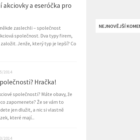
 akciovky a eseróčka pro
NEJNOVĚJŠÍ KOME
ě někde zaslechli – společnost
ciová společnost. Dva typy firem,
založit. Jenže, který typ je lepší? Co
.
5/2014
společnosti? Hračka!
kciové společnosti? Máte obavy, že
něco zapomenete? Že se vám to
te jen dlužit, a nic si vlastně
ek, které mají...
3/2014