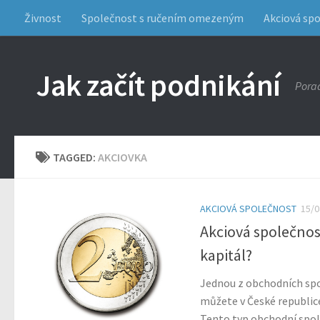
Živnost
Společnost s ručením omezeným
Akciová sp
Jak začít podnikání
Porad
TAGGED:
AKCIOVKA
AKCIOVÁ SPOLEČNOST
15/0
Akciová společnost
kapitál?
Jednou z obchodních spol
můžete v České republice
Tento typ obchodní spole