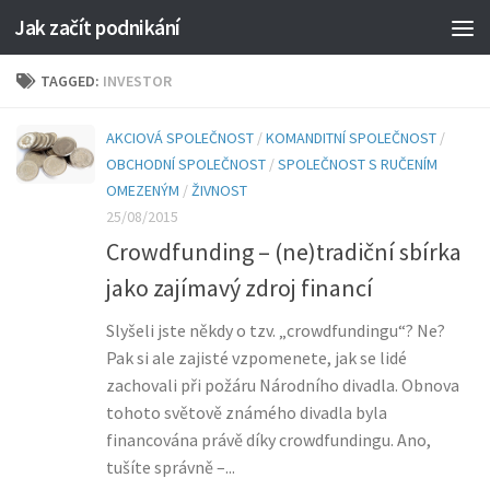
Jak začít podnikání
TAGGED:
INVESTOR
AKCIOVÁ SPOLEČNOST
/
KOMANDITNÍ SPOLEČNOST
/
OBCHODNÍ SPOLEČNOST
/
SPOLEČNOST S RUČENÍM
OMEZENÝM
/
ŽIVNOST
25/08/2015
Crowdfunding – (ne)tradiční sbírka
jako zajímavý zdroj financí
Slyšeli jste někdy o tzv. „crowdfundingu“? Ne?
Pak si ale zajisté vzpomenete, jak se lidé
zachovali při požáru Národního divadla. Obnova
tohoto světově známého divadla byla
financována právě díky crowdfundingu. Ano,
tušíte správně –...