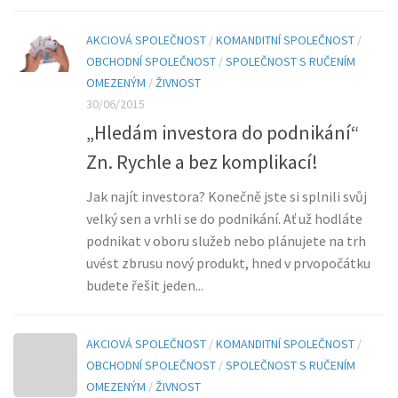
AKCIOVÁ SPOLEČNOST
/
KOMANDITNÍ SPOLEČNOST
/
OBCHODNÍ SPOLEČNOST
/
SPOLEČNOST S RUČENÍM
OMEZENÝM
/
ŽIVNOST
30/06/2015
„Hledám investora do podnikání“
Zn. Rychle a bez komplikací!
Jak najít investora? Konečně jste si splnili svůj
velký sen a vrhli se do podnikání. Ať už hodláte
podnikat v oboru služeb nebo plánujete na trh
uvést zbrusu nový produkt, hned v prvopočátku
budete řešit jeden...
AKCIOVÁ SPOLEČNOST
/
KOMANDITNÍ SPOLEČNOST
/
OBCHODNÍ SPOLEČNOST
/
SPOLEČNOST S RUČENÍM
OMEZENÝM
/
ŽIVNOST