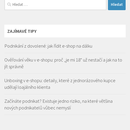
Vyhledávání
ZAJÍMAVÉ TIPY
Podnikání z dovolené: jak řídit e-shop na dálku
Ověřování věku v e-shopu: proč „je mi 18“ už nestačí a jak na to
jít správně
Unboxing v e-shopu: detaily, které z jednorázového kupce
udělají loajálního klienta
Začínáte podnikat? Existuje jedno riziko, na které většina
nových podnikatelů vůbec nemyslí