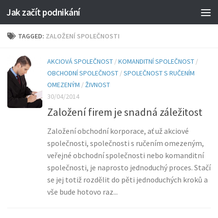
Jak začít podnikání
TAGGED:
ZALOŽENÍ SPOLEČNOSTI
AKCIOVÁ SPOLEČNOST
/
KOMANDITNÍ SPOLEČNOST
/
OBCHODNÍ SPOLEČNOST
/
SPOLEČNOST S RUČENÍM
OMEZENÝM
/
ŽIVNOST
30/04/2014
Založení firem je snadná záležitost
Založení obchodní korporace, ať už akciové
společnosti, společnosti s ručením omezeným,
veřejné obchodní společnosti nebo komanditní
společnosti, je naprosto jednoduchý proces. Stačí
se jej totiž rozdělit do pěti jednoduchých kroků a
vše bude hotovo raz...