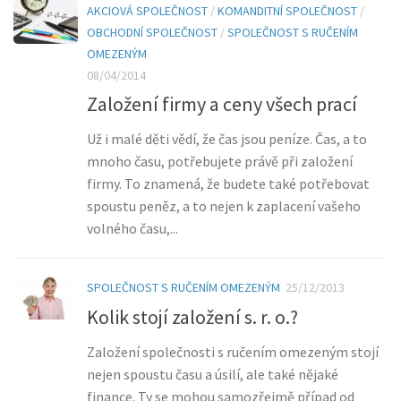
AKCIOVÁ SPOLEČNOST
/
KOMANDITNÍ SPOLEČNOST
/
OBCHODNÍ SPOLEČNOST
/
SPOLEČNOST S RUČENÍM
OMEZENÝM
08/04/2014
Založení firmy a ceny všech prací
Už i malé děti vědí, že čas jsou peníze. Čas, a to
mnoho času, potřebujete právě při založení
firmy. To znamená, že budete také potřebovat
spoustu peněz, a to nejen k zaplacení vašeho
volného času,...
SPOLEČNOST S RUČENÍM OMEZENÝM
25/12/2013
Kolik stojí založení s. r. o.?
Založení společnosti s ručením omezeným stojí
nejen spoustu času a úsilí, ale také nějaké
finance. Ty se mohou samozřejmě případ od