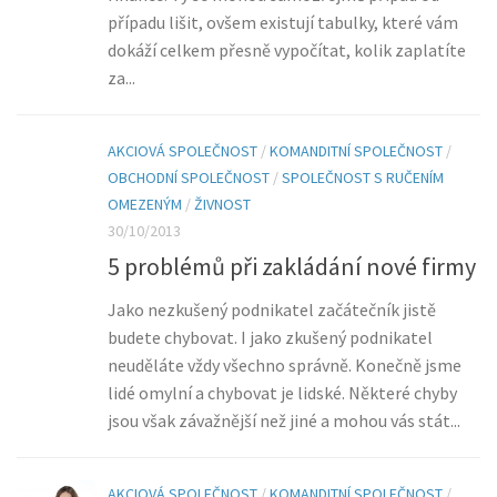
případu lišit, ovšem existují tabulky, které vám
dokáží celkem přesně vypočítat, kolik zaplatíte
za...
AKCIOVÁ SPOLEČNOST
/
KOMANDITNÍ SPOLEČNOST
/
OBCHODNÍ SPOLEČNOST
/
SPOLEČNOST S RUČENÍM
OMEZENÝM
/
ŽIVNOST
30/10/2013
5 problémů při zakládání nové firmy
Jako nezkušený podnikatel začátečník jistě
budete chybovat. I jako zkušený podnikatel
neuděláte vždy všechno správně. Konečně jsme
lidé omylní a chybovat je lidské. Některé chyby
jsou však závažnější než jiné a mohou vás stát...
AKCIOVÁ SPOLEČNOST
/
KOMANDITNÍ SPOLEČNOST
/