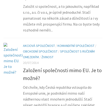
Založit si společnost, a to jakoukoliv, například
s.r.o., a.s. či v.o.s, je úplně jednoduché. Stačí
pamatovat na několik zásad a důležitostí a i vy
můžete mít prosperující firmu. Na co byste tedy
rozhodně neměli...
AKCIOVÁ SPOLEČNOST
/
KOMANDITNÍ SPOLEČNOST
/
OBCHODNÍ SPOLEČNOST
/
SPOLEČNOST S RUČENÍM
OMEZENÝM
/
ŽIVNOST
20/07/2014
Založení společnosti mimo EU. Je to
možné?
Od chvíle, kdy Česká republika vstoupila do
Evropské unie, je podnikání mimo naší
nádhernou vlast mnohem jednodušší. Stačí
přejet nejbližší hranice a už můžete zakládat