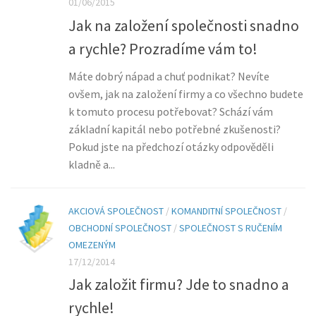
01/06/2015
Jak na založení společnosti snadno
a rychle? Prozradíme vám to!
Máte dobrý nápad a chuť podnikat? Nevíte
ovšem, jak na založení firmy a co všechno budete
k tomuto procesu potřebovat? Schází vám
základní kapitál nebo potřebné zkušenosti?
Pokud jste na předchozí otázky odpověděli
kladně a...
AKCIOVÁ SPOLEČNOST
/
KOMANDITNÍ SPOLEČNOST
/
OBCHODNÍ SPOLEČNOST
/
SPOLEČNOST S RUČENÍM
OMEZENÝM
17/12/2014
Jak založit firmu? Jde to snadno a
rychle!