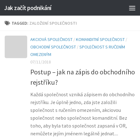
Jak začít podnikání
TAGGED:
ZALOŽENÍ SPOLEČNOSTI
AKCIOVÁ SPOLEČNOST
/
KOMANDITNÍ SPOLEČNOST
/
OBCHODNÍ SPOLEČNOST
/
SPOLEČNOST S RUČENÍM
OMEZENÝM
07/11/2018
Postup – jak na zápis do obchodního
rejstříku?
Každá společnost vzniká zápisem do obchodního
rejstříku. Je úplně jedno, zda jste založili
společnost s ručením omezením, akciovou
společnost nebo společnost komanditní. Bez
toho, aby byla tato společnost zapsaná v OR,
nemůžete jejím jménem legálně jednat....