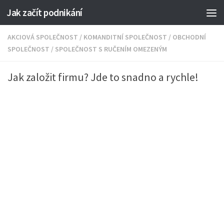
Jak začít podnikání
AKCIOVÁ SPOLEČNOST
/
KOMANDITNÍ SPOLEČNOST
/
OBCHODNÍ
SPOLEČNOST
/
SPOLEČNOST S RUČENÍM OMEZENÝM
Jak založit firmu? Jde to snadno a rychle!