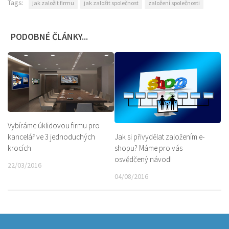
Tags:
jak založit firmu
jak založit společnost
založení společnosti
PODOBNÉ ČLÁNKY...
Vybíráme úklidovou firmu pro
Jak si přivydělat založením e-
kancelář ve 3 jednoduchých
shopu? Máme pro vás
krocích
osvědčený návod!
22/03/2016
04/08/2016