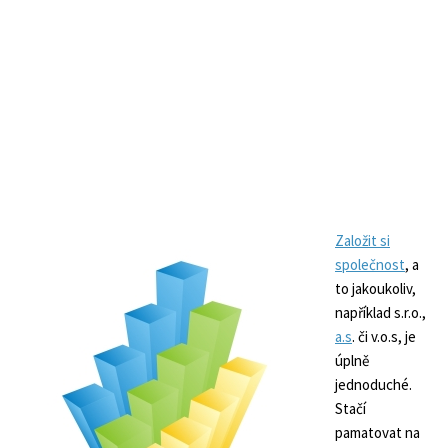
Založit si
společnost
, a
to jakoukoliv,
například s.r.o.,
a.s
. či v.o.s, je
úplně
jednoduché.
Stačí
pamatovat na