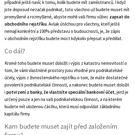
případně ještě navíc k tomu, kolik budete mít zaměstnanců. I když
jste doposud nezačali podnikat, toto všechno už budete muset mít
promyšlené a rozmyšlené, abyste mohli vaši firmu vůbec
zapsat do
obchodního rejstříku
. Avšak útěchou pro všechny, kteří ještě
nemají konkrétní a 100% představu o budoucnosti, je, že zápis
v obchodním rejstříku budete moct kdykoliv přepsat a předělat.
Co dál?
Kromě toho budete muset doložit i výpis z katastru nemovitostí o
tom, že vámi vlastněné prostory jsou vhodné pro podnikatelské
účely, výpis z živnostenského rejstříku o tom, že máte dostatečné
povolení k podnikatelské činnosti, a nakonec budete muset doložit
i
potvrzení z banky, že vlastníte speciální bankovní účet
, jenž je
určený pouze a jen na vaši podnikatelskou činnost, a na kterém
budete mít uloženou částku, která musí odpovídat základnímu
kapitálu firmy.
Kam budete muset zajít před založením