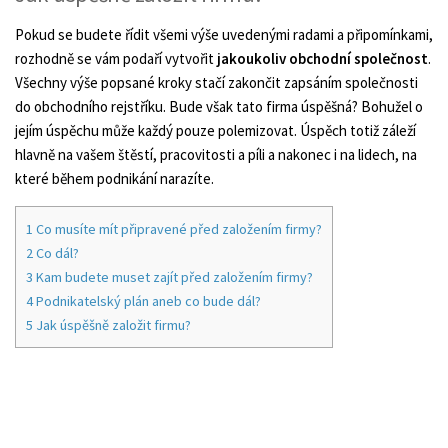
Pokud se budete řídit všemi výše uvedenými radami a připomínkami,
rozhodně se vám podaří vytvořit
jakoukoliv obchodní společnost
.
Všechny výše popsané kroky stačí zakončit zapsáním společnosti
do obchodního rejstříku. Bude však tato firma úspěšná? Bohužel o
jejím úspěchu může každý pouze polemizovat. Úspěch totiž záleží
hlavně na vašem štěstí, pracovitosti a píli a nakonec i na lidech, na
které během podnikání narazíte.
1
Co musíte mít připravené před založením firmy?
2
Co dál?
3
Kam budete muset zajít před založením firmy?
4
Podnikatelský plán aneb co bude dál?
5
Jak úspěšně založit firmu?