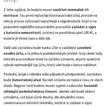
firmy?
Z toho vyplývá, že budete muset
navštívit minimálně tři
instituce
. Tou první nejčastěji bývá katastrální úřad, protože na
něm je proces vyřizování nejrychlejší a nejjednodušší. Stačí si na
podatelně nejbližšího katastrálního pracoviště
zažádat o výpis
z katastru nemovitostí
, za který se povětšinou platí 100 Kč, a
můžete jít ihned zase o dům dál.
Další vaší zastávkou bude banka. Zde si zažádejte
zavedení
nového účtu,
a to přímo k podnikatelským účelům. Svůj záměr tedy
místním pracovníkům hned na začátku oznamte, abyste společně
vybrali nejvhodnější typ účtu, který vám bude v bance nabídnut.
Poslední, avšak v několika málo případech předposlední, zastávkou
bude
živnostenský úřad
. Na něm strávíte asi nejvíce času ze všech
úřadů. Nejprve totiž budete muset vyplnit a odevzdat
formulář
ohlašující podnikatelskou činnost
. Jakmile vám bude žádost
schválena, což bývá různě dlouho, dle aktuálního stavu
zaměstnanosti místních úředníků, můžete si zažádat o výpis