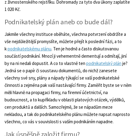
z živnostenského rejstříku. Dohromady za tyto dva úkony zaplatíte
1 020 Kč.
Podnikatelský plán aneb co bude dál?
Jakmile všechny instituce oběháte, všechna potvrzení obdržíte a
vše nejdůležitější promyslíte, můžete přejít k poslední fázi, a to
k
podnikatelskému plánu
. Ten je hodně a často diskutovanou
součástí podnikání. Mnozí ji vehementně dementují a odmítají, jiní
by na ni nedali dopustit. A co to vlastně ten
podnikatelský plán
je?
Jedná se o papír či soustavu dokumentů, do nichž zanesete
všechny své sny, plány a nápady týkající se vaší podnikatelské
činnosti a zejména pak vaší nastávající firmy. Zaměřit byste se v něm
měli hlavně na propagaci firmy, na firemní účetnictví, na
budoucnost, a to kupříkladu v oblasti platových otázek, výdělků,
cen produktů a dalších. Samozřejmě, že se nápadům meze
nekladou, a tak do podnikatelského plánu můžete napsat naprosto
všechno, co vás v souvislosti s vaším podnikáním napadne.
Jak úspěšně založit firmu?