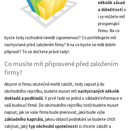
několik zásad
a důležitostí
a
i vy můžete mít
prosperující
firmu. Na co
byste tedy rozhodně neměli zapomenout? Co potřebujete mít
nachystané před založením firmy? A na co byste se měli dobře
připravit? To se dočtete právě tady!
Co musíte mít připravené před založením
firmy?
Abyste si firmu skutečně mohli založit, tedy zapsat ji do
obchodního rejstříku, budete muset mít
nachystaných několik
dokladů a podkladů
. V prvé řadě se jedná o základní informace o
vaší budoucí firmě. Do obchodního rejstříku totiž budete muset
napsat, jak se vaše firma bude jmenovat, jaká bude výše
základního kapitálu
, jakou oblastí podnikání se budete chtít
zabývat, jaký
typ obchodní společnosti
si chcete založit a