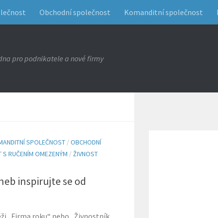
olečnost
Obchodní společnost
Komanditní společnost
na pro podnikatele a nové firmy
MANDITNÍ SPOLEČNOST
/
OBCHODNÍ
 S RUČENÍM OMEZENÝM
/
ŽIVNOST
eb inspirujte se od
těži „Firma roku“ nebo „Živnostník