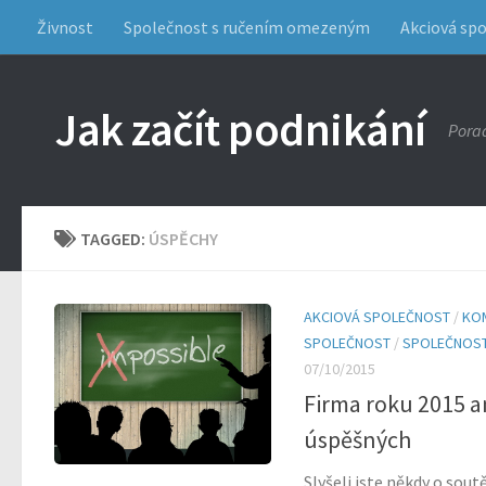
Živnost
Společnost s ručením omezeným
Akciová sp
Jak začít podnikání
Porad
TAGGED:
ÚSPĚCHY
AKCIOVÁ SPOLEČNOST
/
KO
SPOLEČNOST
/
SPOLEČNOST
07/10/2015
Firma roku 2015 an
úspěšných
Slyšeli jste někdy o sou