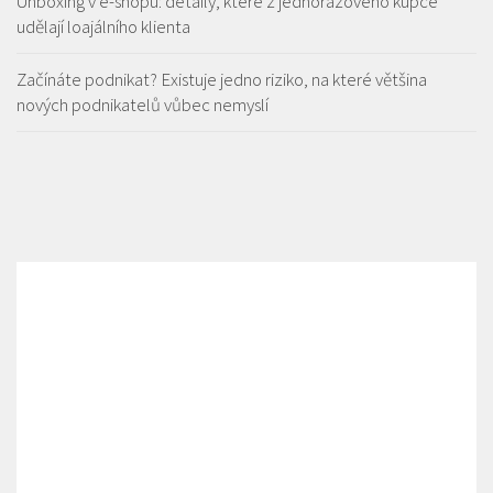
Unboxing v e-shopu: detaily, které z jednorázového kupce
udělají loajálního klienta
Začínáte podnikat? Existuje jedno riziko, na které většina
nových podnikatelů vůbec nemyslí