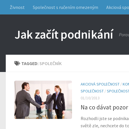
Živnost
Společnost s ručením omezeným
Akciová sp
Jak začít podnikání
Porad
TAGGED:
SPOLEČNÍK
AKCIOVÁ SPOLEČNOST
/
KO
SPOLEČNOST
/
SPOLEČNOST
01/10/2013
Na co dávat pozor
Rozhodli jste se podnik
světě zle, nechcete do toh