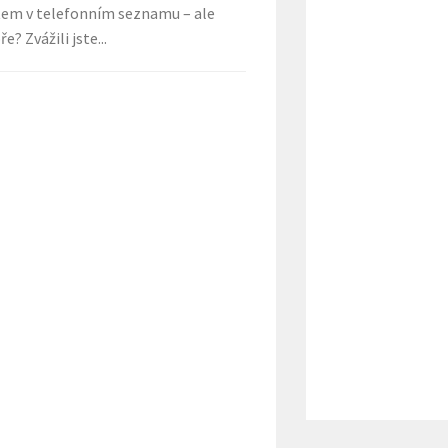
tem v telefonním seznamu – ale
e? Zvážili jste...