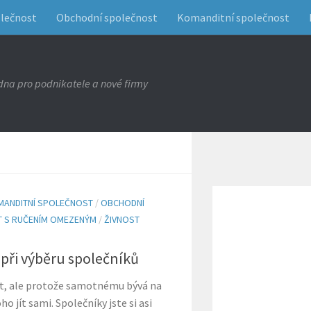
olečnost
Obchodní společnost
Komanditní společnost
na pro podnikatele a nové firmy
MANDITNÍ SPOLEČNOST
/
OBCHODNÍ
 S RUČENÍM OMEZENÝM
/
ŽIVNOST
 při výběru společníků
at, ale protože samotnému bývá na
o jít sami. Společníky jste si asi