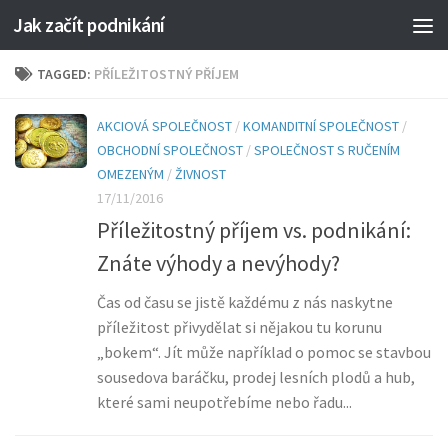
Jak začít podnikání
TAGGED:
PŘÍLEŽITOSTNÝ PŘÍJEM
AKCIOVÁ SPOLEČNOST
/
KOMANDITNÍ SPOLEČNOST
/
OBCHODNÍ SPOLEČNOST
/
SPOLEČNOST S RUČENÍM
OMEZENÝM
/
ŽIVNOST
17/11/2016
Příležitostný příjem vs. podnikání:
Znáte výhody a nevýhody?
Čas od času se jistě každému z nás naskytne
příležitost přivydělat si nějakou tu korunu
„bokem“. Jít může například o pomoc se stavbou
sousedova baráčku, prodej lesních plodů a hub,
které sami neupotřebíme nebo řadu...